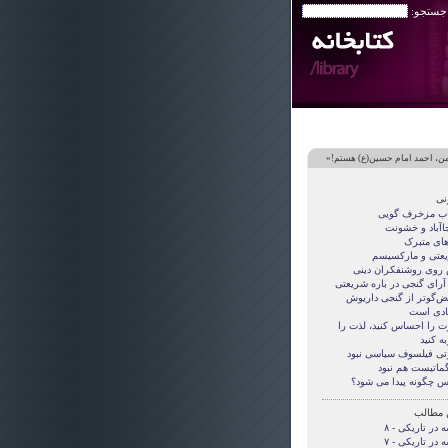
 جستجو:
من، احمد امام حسین(ع) هستم!»
نی
اب مزخرف گویی
جاآباد و خشونت
های متبرک
عتی و مارکسیسم
روی روشنفکران دینی
 آرای گنجی در باره شریعتی
قض‌گوتر از گنجی داريوش
دی است
ت را احساس کنید، لذت را
ه کنید
تی فيلسوف سياسی نبود
گماتيست هم نبود
س چگونه پيدا می شود؟
 مطالب
 در تاریکی - ۸
 در تاریکی - ۷