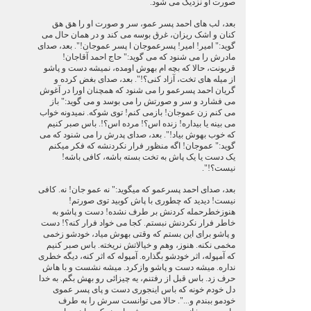
صورت او نزدیک می شود.
بعد، لب های احمد پسر عمو، سر و صورت او را هق هق
کنان و اشک ریزان، غرق بوسه می کند و در همان حال می
گوید:" امیر! امیر! پسرعموجان ا پسر عموجان!". بعد، صدای
مادرش را می شنود که می گوید:" حاج احمد آقاجان!
قربونت، حالا که بچه ام بهوش اومده، نمیشه دست و پاشو
از میله های تخت، آزاد کنی؟!". بعد، صدای بغض کرده و
گریان احمد پسرعمو را می شنود که همچنان اورا در آغوش
می فشارد و سر و صورتش را می بوسد و می گوید:" باز
می کنم زن عموجان! بازمی کنم! توی شوکه. نمیدونه خواب
می بینه یا بیداره! زنده اس؟! مرده اس؟!. باس صبر کنیم
که خوب بهوش بیاد!". بعد، صدای پدرش را می شنود که می
گوید:" عموجان! اگه منظور فرار نکردنشه که فکر میکنم
یک دست یا یک پاش به تخت بسته باشه، کافی باشه!
نیست؟!".
بعد، صدای احمد پسرعمو که میگوید:" نه عمو جان! نه. کافی
نیست! دیدید که چطوری با پاش کوبید توی صورتم!
هنوزخطرحمله کردنش بر طرف نشده! دست و پاشو به
خاطر فرار نکردنش نبستم. کجا می خواد فرار کنه؟! دست
و پاشو برای این بستم که وقتی بهوش میاد، خودشو زخمی
مخمی نکنه. هنوز، وهم و خیالاتش نریخته. باس صبر کنیم
که آمپوله، اثر خودشو بگذاره. آمپوله که اثر کنه، دیگه خطری
نداره. میشه دست و پاشو وازکرد. میشه نشست و با هاش
حرف زد. باس قبل از رفتنم، یه چیزائی رو بهش بگم. به خدا
دل خودم خونه که باس اینجوری دست و پای پسر عموی
خودمو ببندم و...". حالا می توانست سرش را به طرف