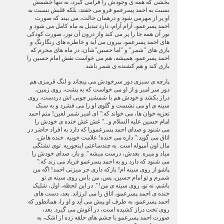
بخشی که همه ی وجودش را فرامی گیرد، نه تنها خشمش
نسبت به احمد پسرعمو فرو می خفتد، بلکه قلبش نسبت به
او پر از مهرمی شود و درهمان حالت، می بیند که صورت
احمد پسرعمو، آرام آرام، دارد تبدیل به ماه کامل می شود و
نور آن همه جا را پر می کند واز درون آن نور، صورت کودکی
های احمد پسرعمو، بیرون می آید و خاطره های رنگارنگ و
بازی های "شمر" و "اما حسین"شان، در ماه های محرم که
احمد پسرعمو، همیشه، هم می خواست نقش امام حسین را
بازی کند و هم کشنده ی شمر باشد.
پارچه ی سبزی دور سرخودش می پیچاند و لنگ قرمزی هم
دور سر امیر و از او می خواست که به پشت، روی زمین،
دراز بکشد و خودش هم با شمشیر چوبی اش دردست، روی
سینه ی او می نشست و گلوی او را می فشرد و به سبک
تعزیه خوان ها، می خواند که:" ای امیر شمر لعین! منم احمد
امام حسین علیه السلام و..." غش غش خنده ی خودش را
می شنود و صدای احمد پسرعمورا که دارد به افراد حاضر در
اتاق می گوید:" داره می خنده! علامت خوبیه. خنده هاش،
مال اون آمپوله است. یه چندساعتی اینجوریه. توی نشئگی
میاد و میره. بعدش، درست میشه". و باز، صدای خودش را
می شنود که دارد رو به احمد پسرعمو فریاد می زند که:"
پاشو از روی سینه ام! بازکه داری جر میزنی احمد! اگه من
شمرم و تو امام حسین، پس، من باس روی سینه ی تو
باشم، نه تو، روی سینه ی من!". در این لحظه، اول، شلیک
خنده ی احمد پسرعمو، اتاق را می لرزاند. بعد، دست های
احمد پسرعمو، به طرف او پیش می آید و او را، همانطور که
روی تخت دراز کشیده است، در آغوش می گیرد. بعد،
صورت احمد پسرعمو با چشم های حلقه زده از اشک، به