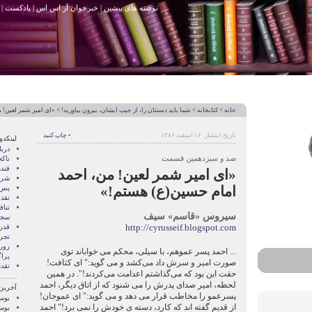
نوشته های پیشین
|
خبرخوان آر اس اس
|
پادکست
|
خانه
>
کتابخانه
>
شما بايد دستتان را، از جيب ايشان، بيرون بياوريد!
> «ای امیر شمر لعین! 
تاریخ انتشار: ۱۶ اسفند ۱۳۸۶
• چاپ کنید
لینکدو
درب
صد و سیزدهمین قسمت
ناک
قند
«ای امیر شمر لعین! من، احمد
شری
امام حسین(ع) هستم!»
پس 
نقد
تنا
سیروس «قاسم» سيف
سجا
http://cyrusseif.blogspot.com
قدر
تجرب
رور
... احمد پسر عموهم، با سیلی، محکم می خواباند توی
پرا
صورت امیر و سرش داد می‌کشد و می گوید:" ای کثافت!
تقد
حقت این بود که می‌گذاشتم اعدامت می‌کردند!". در همین
لحظه، امیر صدای پدرش را می شنود که از اتاق دیگر، احمد
آخرین
پسرعمو را مخاطب قرار می دهد و می گوید:" ای عموجان!
بوسه
از قدیم گفته اند که کارد، دسته ی خودش را نمی برد!" احمد
بوسه