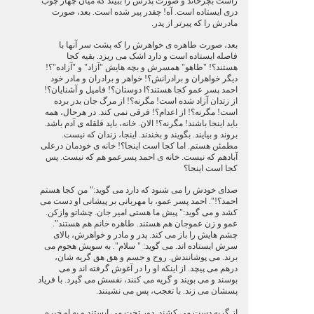
راست بچرخاند و صورت پدرش را ببیند که میان چهار چوب
دری ایستاده است. آه! چقدر پیر شده است. بعد، صورت
مادرش را که پیرتر از پدر.
بعد، صورت طاهره ی خواهرش را که پشت سر آنها با
فاصله ایستاده است و دارد اشک می ریزد. بقیه کجا
هستند؟! "طاهو" همسرش و بچه هایش "آزاد" و "آزاده"؟!
دیگر خواهران و برادرانش؟! خواهر و برادران و مادر خود
احمد پسر عمو کجا هستند؟ا دوستان؟! فامیل و آشنایان؟!
از زتدان آزاد شده است! مگرنه؟! از مرگ جان بدر برده
است! مگرنه؟! از اعدام؟! فرقی نمی کند. در هرحال، همه
باید اینجا باشند! مگرنه؟! الان. خانه، باید قلقله ی آدم باشد.
بروند و بیایند. بگویند و بخندند. اینجا، زندان که نیست.
مطمئن هستم. اما کجا است اینجا؟! خانه ی خودمان درعلی
آبادهم که نیست. خانه ی احمد پسرعمو هم که نیست. پس
کجا است اینجا؟
صدای خودش را می شنود که دارد می گوید:" من کجا هستم
احمد؟!". احمد پسر عمو، با مهربانی بر پیشانی او دست می
کشد و می گوید:" پیش ما هستی امیر جان. چشاتو وازکن.
عمو و زن عموجان هم هستند. طاهره خانم هم هستند".
چشم هایش را باز می کند. پدر و مادر و خواهرش، بالای
سرش ایستاده اند. می گوید: " سلام". به سویش هجوم می
برند. می پوشانندش. روح و جسم و هق هق گریه شان،
درهم می پیچد. از اینکه او را در آغوش گرفته اند و می
بوسند و می بویند و گریه می کنند، نفسش می گیرد. با فریاد
پسشان می زند. با تعجب، پس می نشینند.
از گریه دست می کشند. دور تخت می ایستند و به او خیره