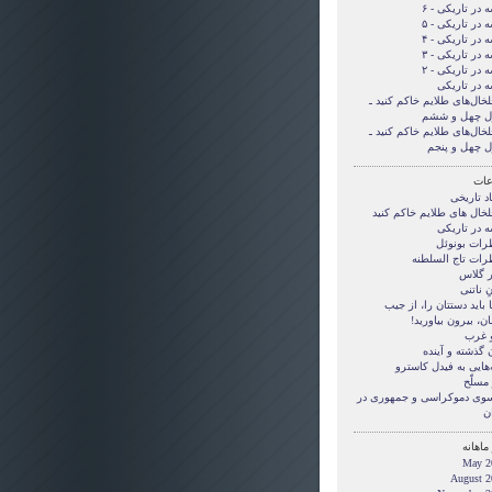
 در تاریکی - ۶
 در تاریکی - ۵
 در تاریکی - ۴
 در تاریکی - ۳
 در تاریکی - ۲
ه در تاریکی
لخال‌های طلایم خاکم کنید ـ
ل چهل و ششم
لخال‌های طلایم خاکم کنید ـ
ل چهل و پنجم
ات
د تاریخی
لخال های طلایم خاکم کنید
ه در تاریکی
رات بونوئل
رات تاج السلطنه
ر گلاس
ِ ناتنی
بايد دستتان را، از جيب
ن، بيرون بياوريد!
و غرب
 گذشته و آینده
‌هایی به فیدل کاسترو
مسلّح
 سوی دموکراسی و جمهوری در
ن
ماهانه
May 2
August 2