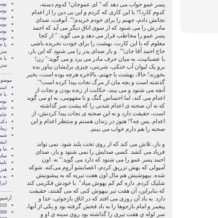
پسر عمو جواب می دهد که:" ای عموجان! کدوم دسته،
بوسه
بوسه
کدوم کارد؟! با این کاری که کردم و این بی دین را از اعدام
بوسه
نجاتش دادم، جهنم را برای خودم خریدم!". آنوقت، صدای
بوسه
مادرش را می شنود که از سوی اتاق دیگر می آید که احمد
بوسه
پسر عمو را مخاطب قرار می دهد و می گوید: " از کجا
بوس
معلوم که با این کارت، بهشت را برای خودت نخریده باشی
با خ
حاج احمد آقا جان!". و باز صدای پدر را می شنود که این بار،
منز
با عصبانیت، به میان حرف مادر می پرد و می گوید:" زن!
با خ
منز
برو یک لیوان آب خنکی، شربتی، چیزی برایشان بیاور بده
بخورند! حالا، بهشت یا جهنم، بالاخره هرچه بوده است، بخیر
موضوع
گذشته است و بچه مان از مرگ نجات پیدا کرده است!".
اسنا
آنچه می شنود و می بیند، حکایت از زنده بودن و نجات از
با خ
اعدام می کند، اما احساس گنگ و نا مفهومی، به او می گوید
بوس
که نه آن صحنه ی اعدام شدنی را که پشت سر گذاشته
خاط
است، حقیقت دارد و نه این صحنه ی نجات پیدا کردنش، از
خاط
اعدام. پس چه؟! هنوز در زندان هستم و منتظر اعدام و این
دکت
صحنه را هم دارم خواب می بینم.
رمان
شما 
ايشا
و باز، تلاش می کند که از روی تخت بلند شود. نمی تواند.
ما 
فریاد می کشد. کسی صدایش را نمی شنود و باز، صدای
میان
احمد پسر عمو را می شنود که دارد می گوید:" نه. اون
نامه
آمپولی که بهش تزریق کردم، اعصابشو آروم می‌کنه. شوکه
هنر 
شده. بیهوشیش هم مال اون هفت تیریه که به پیشونیش
‌به
شلیک کردم. داره کم کم بهوش میاد". با خودش فکرمی کند
ایرا
که بنابراین، آن هفت تیر بیهوش کنی که می گفتند، حقیقت
دارد. به یاد آن روزی می افتد که در اتاق بازجوئی، خدا و
آرشیو 
010
پیغمر و امام بازجوها را به باد فحش گرفته بود و یکی از آنها،
009
سر لوله ی هفت تیری را گذاشته بود روی سینه ی او و