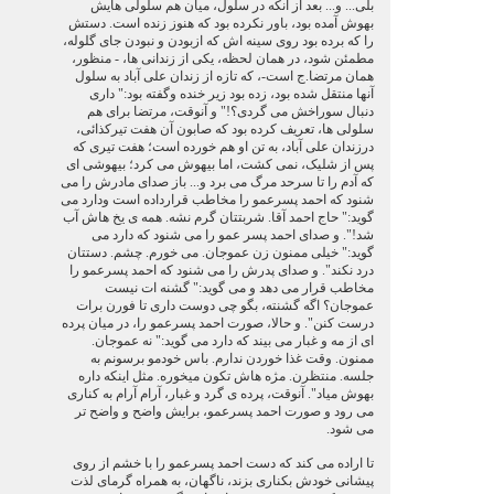
بلی... و... بعد از آنکه در سلول، میان هم سلولی هایش
بهوش آمده بود، باور نکرده بود که هنوز زنده است. دستش
را که برده بود روی سینه اش که ازبودن و نبودن جای گلوله،
مطمئن شود، در همان لحظه، یکی از زندانی ها، - منظور،
همان مرتضا.ج است-، که تازه از زندان علی آباد به سلول
آنها منتقل شده بود، زده بود زیر خنده وگفته بود:" داری
دنبال سوراخش می گردی؟!" و آنوقت، مرتضا برای هم
سلولی ها، تعریف کرده بود که صابون آن هفت تیرکذائی،
درزندان علی آباد، به تن او هم خورده است؛ هفت تیری که
پس از شلیک، نمی کشت، اما بیهوش می کرد؛ بیهوشی ای
که آدم را تا سرحد مرگ می برد و... باز صدای مادرش را می
شنود که احمد پسرعمو را مخاطب قرارداده است ودارد می
گوید:" حاج احمد آقا. شربتتان گرم نشه. همه ی یخ هاش آب
شد!". و صدای احمد پسر عمو را می شنود که دارد می
گوید:" خیلی ممنون زن عموجان. می خورم. چشم. دستتان
درد نکند". و صدای پدرش را می شنود که احمد پسرعمو را
مخاطب قرار می دهد و می گوید:" گشنه ات نیست
عموجان؟ اگه گشنته، بگو چی دوست داری تا فورن برات
درست کنن". و حالا، صورت احمد پسرعمو را، در میان پرده
ای از مه و غبار می بیند که دارد می گوید:" نه عموجان.
ممنون. وقت غذا خوردن ندارم. باس خودمو برسونم به
جلسه. منتظرن. مژه هاش تکون میخوره. مثل اینکه داره
بهوش میاد". آنوقت، پرده ی گرد و غبار، آرام آرام به کناری
می رود و صورت احمد پسرعمو، برایش واضح و واضح تر
می شود.
تا اراده می کند که دست احمد پسرعمو را با خشم از روی
پیشانی خودش بکناری بزند، ناگهان، به همراه گرمای لذت