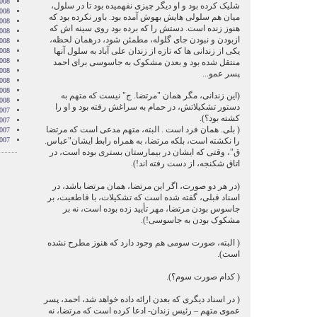
008
شلیک کرده بود و او دیگر چیزی نفهمیده بود تا در سلول،
008
میان هم سلولی هایش بهوش آمده بود. باور نکرده بود که
008
هنوز زنده است. دستش را که برده بود روی سینه اش که
008
ازبودن و نبودن جای گلوله، مطمئن شود، درهمان لحظه،
2008
یکی از زندانی ها که تازه از زندان علی آباد به سلول آنها
008
008
منتقل شده بود و بعدن مشکوک به جاسوسی برای احمد
2008
پسر عمو...
008
2008
(این زندانی، مگر همان "مرتضا. ج" نیست که متهم به
2008
دستور تشکیلاتش، در حمام به سراغش رفته بود و او را
007
کشته بود؟).
007
( بلی. همان فرد است . البته، متهم مدعی است که مرتضا
007
را نکشته است، بلکه مرتضا، به همراه رابط ایشان"عباس.
007
ق"، وقتی که ایشان در بیمارستان بستری بوده است، در
اتاق شکنجه، از دست رفته اند!).
(در هر دو صورت، اگر این مرتضا، همان مرتضا باشد، در
اسناد قبلی، گفته شده است که تشکیلات، با قاطعیت، بر
جاسوس بودن مرتضا، مهر تأیید زده بوده است، نه بر
مشکوک بودن به جاسوسی!).
( البته، صورت سومی هم وجود دارد که هنوز مطرح نشده
است).
( کدام صورت سوم؟).
( در اسناد دیگری که بعدن ارائه داده خواهد شد، احمد، پسر
عموی متهم – رئیس زندان- ادعا کرده است که مرتضا، نه