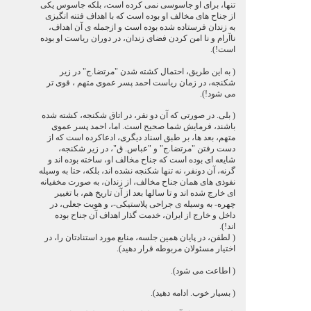
تنها، برای او جاسوسی نمی کرده است، بلکه جاسوس یکی
از جناح های مخالف او بوده است که با اهداف فتنه انگیزی
به زندان فرستاده شده بوده است و ازجمله ی آن اهداف،
ناآرام و نا امن کردن فضای زندان، در دوران ریاست او بوده
است!).
( به این طریق، احتمال کشته شدن "مرتضا.ج" در زیر
شکنجه، در زمان ریاست احمد پسر عموی متهم ، قوی تر
می شود!).
( بلی. در صورتی که آن دو نفر، در اتاق شکنجه، کشته شده
باشند، فرمایش شما صحیح است. اما، احمد پسر عموی
متهم، بعد ها، بر طبق اسناد دیگری، ادعاکرده است که از
دست رفتن "مرتضا.ج" و "عباس. ق"، در زیر شکنجه،
شایعه ای بوده است که جناح مخالف او، ساخته بوده اند و
گرنه، آن دونفر، نه تنها شکنجه نشده اند، بلکه، حتا به وسیله
نفوذی های همان جناح مخالف، از زندان، به صورت مخفیانه
ای خارج شده اند و تا سالها بعد از آن تاریخ هم، با تغییر
چهره- به وسیله ی جراحی پلاستیکی-، و هویت جعلی، در
داخل و خارج از ایران، خدمت گذار اهداف آن جناح بوده
اند!).
( لطفن، در پایان همین جلسه، منابع مورد استنادتان را، در
اختیار مسئولان مربوطه قرار دهید).
( اطاعت می شود).
( بسیار خوب. ادامه دهید).