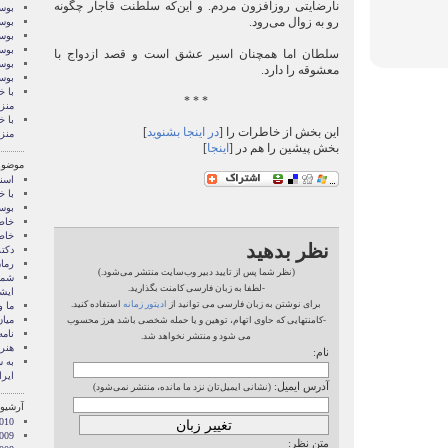
نارضایتی روزافزون مردم. و این‌که سلطنت قاجار چگونه
بوسه
رو به زوال می‌رود.
بوسه
بوسه
بوسه
سلطان اما همچنان اسیر عشق است و قصد ازدواج با
بوسه
معشوقه را دارد.
بوس
با خ
* * *
منز
با خ
این بخش از خاطرات را [
در اینجا بشنوید
]
منز
بخش پیشین را هم در [
اینجا
]
موضوع
اسنا
با خ
بوس
خاط
خاط
نظر بدهید
دکت
رمان
(نظر شما پس از تایید دبیر وب‌سایت منتشر می‌شود.)
شما 
-لطفا به زبان فارسی کامنت بگذارید.
ايشا
برای نوشتن به زبان فارسی می توانید از
ادیتور زمانه
استفاده کنید.
ما 
میان
-کامنتهایی که حاوی اتهام، توهین و یا حمله شخصی باشد هرز محسوب
نامه
می شود و منتشر نخواهد شد.
هنر 
نام:
‌به
ایرا
آدرس ایمیل:
(نشانی ایمیل‌تان نزد ما مانده، منتشر نمی‌شود)
آرشیو 
010
009
متن نظر: