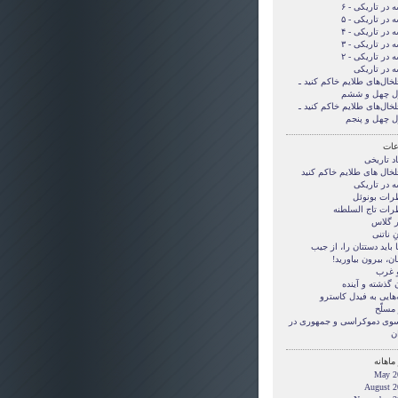
 در تاریکی - ۶
 در تاریکی - ۵
 در تاریکی - ۴
 در تاریکی - ۳
 در تاریکی - ۲
ه در تاریکی
لخال‌های طلایم خاکم کنید ـ
ل چهل و ششم
لخال‌های طلایم خاکم کنید ـ
ل چهل و پنجم
ات
د تاریخی
لخال های طلایم خاکم کنید
ه در تاریکی
رات بونوئل
رات تاج السلطنه
ر گلاس
ِ ناتنی
بايد دستتان را، از جيب
ن، بيرون بياوريد!
و غرب
 گذشته و آینده
‌هایی به فیدل کاسترو
مسلّح
 سوی دموکراسی و جمهوری در
ن
ماهانه
May 2
August 2