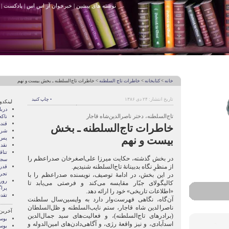
نوشته های پیشین
|
خبرخوان آر اس اس
|
پادکست
|
خانه
>
کتابخانه
>
خاطرات تاج السلطنه
> خاطرات تاج‌السلطنه ـ بخش بیست و نهم
تاریخ انتشار: ۲۴ دی ۱۳۸۶
• چاپ کنید
لینکدو
درب
تاج‌السلطنه، دختر ناصرالدین‌شاه قاجار
ناک
قند
خاطرات تاج‌السلطنه ـ بخش
شری
بیست و نهم
پس 
نقد
تنا
در بخش گذشته، حکایت میرزا علی‌اصغرخان صدراعظم را
سجا
از منظرِ نگاه بدبینانۀ تاج‌السلطنه شنیدیم.
قدر
تجرب
در این بخش، در ادامۀ توصیف، نویسنده صدراعظم را با
رور
کالیگولای جبّار مقایسه می‌کند و فرصتی می‌یابد تا
پرا
«اطلاعات تاریخی» خود را ارائه دهد.
تقد
آن‌گاه، نگاهی فهرست‌وار دارد به واپسین‌سال سلطنت
ناصرالدین شاه قاجار، ستم نایب‌السلطنه و ظل‌السلطان
آخرین
(برادرهای تاج‌السلطنه)، و فعالیت‌های سید جمال‌الدین
بوسه
اسدآبادی، و نیز واقعۀ رژی، و آگاهی‌دادن‌های امین‌الدوله و
بوسه