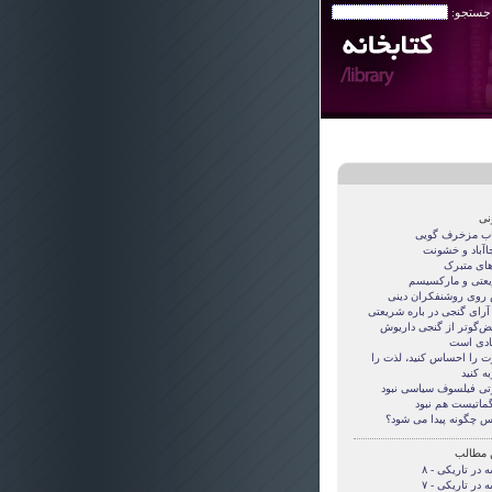
 جستجو:
نی
اب مزخرف گویی
جاآباد و خشونت
های متبرک
عتی و مارکسیسم
روی روشنفکران دینی
 آرای گنجی در باره شریعتی
قض‌گوتر از گنجی داريوش
دی است
ت را احساس کنید، لذت را
ه کنید
تی فيلسوف سياسی نبود
گماتيست هم نبود
س چگونه پيدا می شود؟
 مطالب
 در تاریکی - ۸
 در تاریکی - ۷