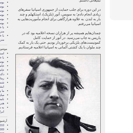
تبلیغاتی داشتم.
بوسه
بوسه
در این دوره برای جلب حمایت از جمهوری اسپانیا سفرهای
بوسه
زیادی انجام دادم؛ به سویس، آنور (بلژیک)، استکهلم و چند
بوسه
بار به لندن. به علاوه هرازگاهی برای انجام مأموریت‌هایی به
بوسه
بوس
اسپانیا می‌رفتم.
با خ
منز
چمدان‌هایم همیشه پر از هزاران نسخه اعلامیه بود که در
با خ
پاریس به چاپ می‌رسید. در آنور از حمایت کامل
منز
کمونیست‌های بلژیکی برخوردار بودیم. حتی یک بار به کمک
چند ملوان با یک کشتی آلمانی به اسپانیا اعلامیه فرستادیم.
موضوع
اسنا
با خ
بوس
خاط
خاط
دکت
رمان
شما 
ايشا
ما 
میان
نامه
هنر 
‌به
ایرا
آرشیو 
010
009