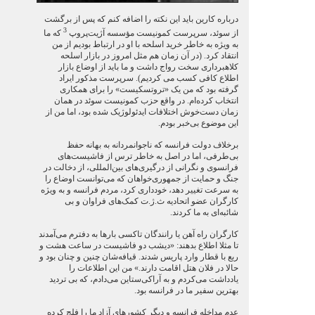
درباره کارین باید این نکته را اضافه کنم که پس از برگشت
3
از سوئد، سرپرست کمونیست مؤسسه آژیت‌پروپ
که ما
به ویژه به خاطر خرید اسلحه با او در ارتباط بودیم از من
انتقاد کرد. (در آن زمان هم مثل امروز در بازار اسلحه
کلاهبرداری سخت رواج داشت و ما باید از اوضاع بازار
اطلاع کافی کسب می کردیم). سرپرست مذکور ایراد
گرفته بود که من یک «تروتسکیست» را برای همکاری
انتخاب کرده‌ام. در واقع حزب کمونیست سوئد در همان
زمان دست‌خوش اختلافات ایدئولوژیک شده بود، اما من از
این موضوع بی‌خبر بودم.
برخلاف دولت فرانسه که ناجوانمردانه به بهانه حفظ
بی‌طرفی، اما در اصل به خاطر ترس از فاشیست‌های
فرانسوی و نگرانی از درگیری‌های بین‌المللی، از دخالت در
جنگ و حمایت از جمهوری‌خواهان که می‌توانست اوضاع را
به سرعت تغییر دهد، خودداری کرد، مردم فرانسه و به ویژه
کارگران عضو اتحادیه ث.ژ.ت کمک‌های فراوان و بی
شائبه‌ای به ما کردند.
کارگران راه آهن یا رانندگان تاکسی بارها به دفترم می‌آمدند
تا مثلا اطلاع بدهند: «دیشب دو فاشیست در ساعت هشت و
ربع با قطار وارد پاریس شدند. قیافه‌شان چنین و چنان بود و
حالا در فلان هتل اقامت دارند.» من این اطلاعات را
یادداشت می‌کردم و به آراکی‌ستاین می‌دادم، که بی تردید
بهترین سفیر ما در فرانسه بود.
عدم مداخله فرانسه و دیگر کشورهای آزاد ما را فلج کرده