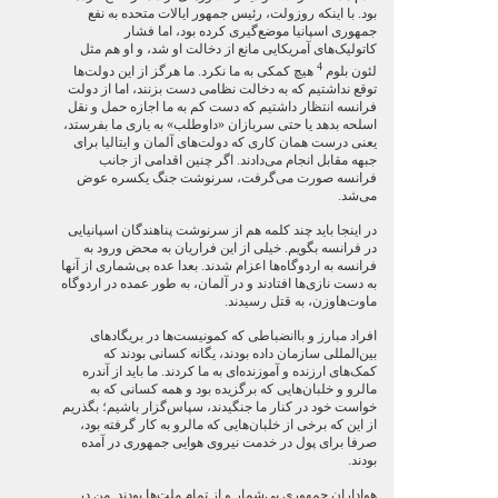
بود. با اینکه روزولت، رئیس جمهور ایالات متحده به نفع
جمهوری اسپانیا موضع‌گیری کرده بود، اما فشار
کاتولیک‌های آمریکایی مانع از دخالت او شد، و او هم مثل
4
لئون بلوم
هیچ کمکی به ما نکرد. ما هرگز از این دولت‌ها
توقع نداشتیم که به دخالت نظامی دست بزنند، اما از دولت
فرانسه انتظار داشتیم که دست کم به ما اجازه حمل و نقل
اسلحه بدهد یا حتی سربازان «داوطلب» به یاری ما بفرستد،
یعنی درست همان کاری که دولت‌های آلمان و ایتالیا برای
جبهه مقابل انجام می‌دادند. اگر چنین اقدامی از جانب
فرانسه صورت می‌گرفت، سرنوشت جنگ یکسره عوض
می‌شد.
در اینجا باید چند کلمه هم از سرنوشت پناهندگان اسپانیایی
در فرانسه بگویم. خیلی از این فراریان به محض ورود به
فرانسه به اردوگاه‌ها اعزام شدند. بعدا عده بی‌شماری از آنها
به دست نازی‌ها افتادند و در آلمان، به طور عمده در اردوگاه
ماوت‌هاوزن، به قتل رسیدند.
افراد مبارز و باانضباطی که کمونیست‌ها در بریگادهای
بین‌المللی سازمان داده بودند، یگانه کسانی بودند که
کمک‌های ارزنده و آموزنده‌ای به ما کردند. ما باید از آندره
مالرو و خلبان‌هایی که برگزیده بود و همه کسانی که به
خواست خود در کنار ما جنگیدند، سپاس‌گزار باشیم؛ بگذریم
از این که برخی از خلبان‌هایی که مالرو به کار گرفته بود،
صرفا برای پول در خدمت نیروی هوایی جمهوری در آمده
بودند.
هواداران جمهوری بی‌شمار و از تمام ملت‌ها بودند. من در