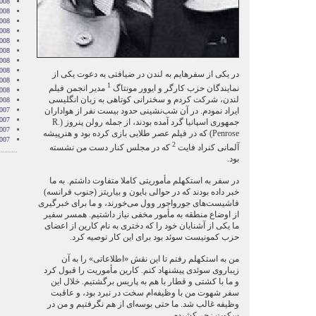
008
008
008
008
2008
008
008
2008
در یکی از سفرهایم به لندن در ضیافتی به دعوت یکی از
008
1
نمایندگان حزب کارگر و ایوور مونتاگ
مدیر انجمن فیلم
2008
لندن، شرکت کردم و سخنرانی کوتاهی به زبان انگلیسی
2008
ایراد نمودم. در آن شب‌نشینی حدود بیست نفر از هواداران
007
007
جمهوری اسپانیا گرد آمده بودند، از جمله رولن پنروز (R.
007
Penrose) که در فیلم عصر طلایی بازی کرده بود و هنرپیشه
007
2
آلمانی کنراد فایت
که در مجلس کنار دست من نشسته
بود.
در سفر به استکهلم مأموریتی کاملا متفاوت داشتم. به ما
خبر داده بودند که در حوالی بایون و بیاریتز (جنوب فرانسه)
فاشیست‌های جورواجور وول می‌خورند، و ما برای خبرگیری
از اوضاع منطقه به مأمور مخفی نیاز داشتیم. همسر سفیر
ما یکی از آشنایان خود را که دختری به نام کارین از اعضای
حزب کمونیست سوئد بود برای این کار توصیه کرد.
من به استکهلم رفتم تا این نقش «اطلاعاتی» را به آن
زیباروی سوئدی پیشنهاد کنم. کارین مأموریت را قبول کرد
و ما با کشتی و قطار با هم به پاریس برگشتیم. خلال این
سفر شهوت من با وظیفه‌ام سخت در نبرد بود، و عاقبت
وظیفه غالب شد. ما حتی بوسه‌ای از هم نگرفتیم و من در
سکوت زجر کشیدم.