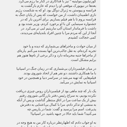
کورنیلیون مولینیه
نیز با فداکاری در کنار ما رزم می‌کرد.
بعدها در نیویورک موقعی او را دیدم که عازم بازگشت به
فرانسه و پیوستن به ژنرال دوگل بود. او که به شکست رژیم
نازی اطمینان داشت، از من خواست که پس از پایان جنگ به
فرانسه بروم تا با هم فیلم بسازیم. برای آخرین بار که در
جشنواره سینمایی کن با او برخورد کردم، وزیر شده بود و
داشت با فرماندار استان آلپ ماریتیم لبی تر می‌کرد. در
آنجا از این که مردم مرا با چنین افراد بلندپایه‌ای می‌دیدند،
کمی خجالت کشیدم.
از میان حوادث و ماجراهای بی‌شماری که دیده و یا خود
تجربه کرده‌ام، به نقل جالب‌ترین آنها بسنده می‌کنم. پاره‌ای
از ماجراها جنبه محرمانه دارد و ذکر برخی از نام‌ها هنوز هم
برایم مشکل است.
در میان فیلمبرداران بی‌شماری که در زمان جنگ در اسپانیا
با ما همکاری داشتند، دو نفر هم از اتحاد شوروی بودند.
فیلم‌هایی که تهیه می‌شد در سراسر دنیا و همچنین در خود
اسپانیا به نمایش در می‌آمد.
یک بار که چند ماهی بود از فیلمبرداران روس چیزی دریافت
نکرده بودیم، به سراغ رئیس دفتر بازرگانی شوروی رفتم.
بیش از یک ساعت مرا در اتاق منتظر گذاشت و پس از آنکه
به منشی او تذکر دادم، مرا با کمال بی‌اعتنایی به دفترش
پذیرفت. اسم مرا پرسید و گفت: شما در پاریس چه
می‌کنید؟ شما باید حالا در جبهه باشید. در اسپانیا!
به او جواب دادم که اظهار‌نظر درباره کار من به هیچ وجه در