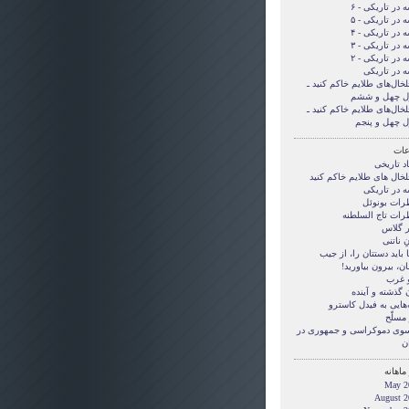
 در تاریکی - ۶
 در تاریکی - ۵
 در تاریکی - ۴
 در تاریکی - ۳
 در تاریکی - ۲
ه در تاریکی
لخال‌های طلایم خاکم کنید ـ
ل چهل و ششم
لخال‌های طلایم خاکم کنید ـ
ل چهل و پنجم
ات
د تاریخی
لخال های طلایم خاکم کنید
ه در تاریکی
رات بونوئل
رات تاج السلطنه
ر گلاس
ِ ناتنی
بايد دستتان را، از جيب
ن، بيرون بياوريد!
و غرب
 گذشته و آینده
‌هایی به فیدل کاسترو
مسلّح
 سوی دموکراسی و جمهوری در
ن
ماهانه
May 2
August 2