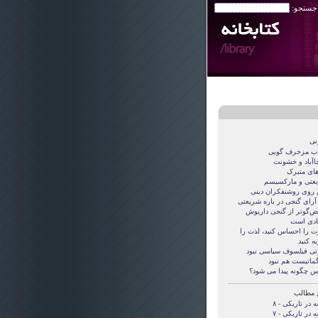
 جستجو:
نی
اب مزخرف گویی
جاآباد و خشونت
های متبرک
عتی و مارکسیسم
روی روشنفکران دینی
 آرای گنجی در باره شریعتی
قض‌گوتر از گنجی داريوش
دی است
ت را احساس کنید، لذت را
ه کنید
تی فيلسوف سياسی نبود
گماتيست هم نبود
س چگونه پيدا می شود؟
 مطالب
 در تاریکی - ۸
 در تاریکی - ۷