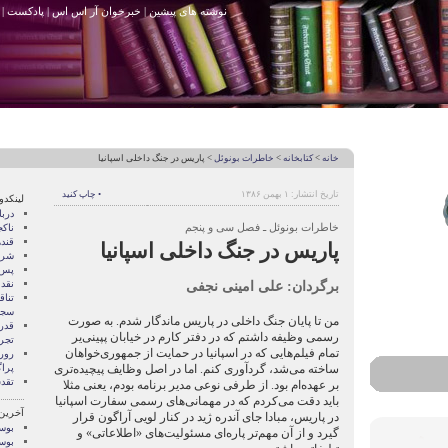
نوشته های پیشین
|
خبرخوان آر اس اس
|
پادکست
|
خانه
>
کتابخانه
>
خاطرات بونوئل
> پاریس در جنگ داخلی اسپانیا
تاریخ انتشار: ۱ بهمن ۱۳۸۶
• چاپ کنید
لینکدو
درب
خاطرات بونوئل ـ فصل سی و پنجم
ناک
قند
پاریس در جنگ داخلی اسپانیا
شری
پس 
برگردان: علی امینی نجفی
نقد
تنا
سجا
من تا پایان جنگ داخلی در پاریس ماندگار شدم. به صورت
قدر
رسمی وظیفه داشتم که در دفتر کارم در خیابان پپینی‌یر
تجرب
تمام فیلم‌هایی که در اسپانیا در حمایت از جمهوری‌خواهان
رور
ساخته می‌شد، گردآوری کنم. اما در اصل وظایف پیچیده‌تری
پرا
تقد
بر عهده‌ام بود. از طرفی نوعی مدیر برنامه بودم، یعنی مثلا
باید دقت می‌کردم که در مهمانی‌های رسمی سفارت اسپانیا
آخرین
در پاریس، مبادا جای آندره ژید در کنار لویی آراگون قرار
بوسه
گیرد و از آن مهم‌تر پاره‌ای مسئولیت‌های «اطلاعاتی» و
بوسه