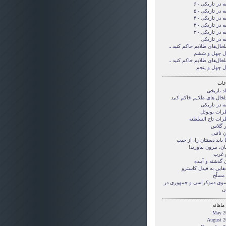
 در تاریکی - ۶
 در تاریکی - ۵
 در تاریکی - ۴
 در تاریکی - ۳
 در تاریکی - ۲
ه در تاریکی
لخال‌های طلایم خاکم کنید ـ
ل چهل و ششم
لخال‌های طلایم خاکم کنید ـ
ل چهل و پنجم
ات
د تاریخی
لخال های طلایم خاکم کنید
ه در تاریکی
رات بونوئل
رات تاج السلطنه
ر گلاس
ِ ناتنی
بايد دستتان را، از جيب
ن، بيرون بياوريد!
و غرب
 گذشته و آینده
‌هایی به فیدل کاسترو
مسلّح
 سوی دموکراسی و جمهوری در
ن
ماهانه
May 2
August 2