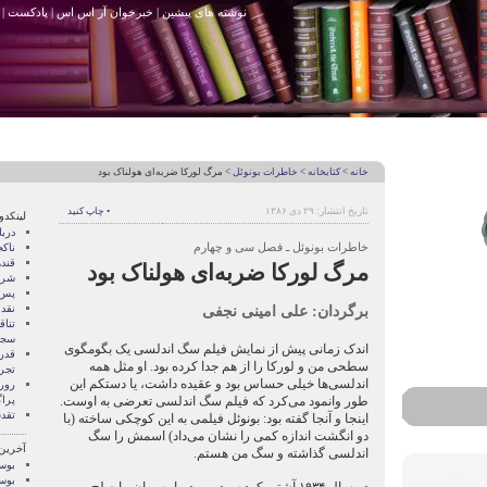
نوشته های پیشین
|
خبرخوان آر اس اس
|
پادکست
|
خانه
>
کتابخانه
>
خاطرات بونوئل
> مرگ لورکا ضربه‌ای هولناک بود
تاریخ انتشار: ۲۹ دی ۱۳۸۶
• چاپ کنید
لینکدو
درب
خاطرات بونوئل ـ فصل سی و چهارم
ناک
قند
مرگ لورکا ضربه‌ای هولناک بود
شری
پس 
برگردان: علی امینی نجفی
نقد
تنا
سجا
اندک زمانی پیش از نمایش فیلم سگ اندلسی یک بگومگوی
قدر
سطحی من و لورکا را از هم جدا کرده بود. او مثل همه
تجرب
اندلسی‌ها خیلی حساس بود و عقیده داشت، یا دستکم این
رور
طور وانمود می‌کرد که فیلم سگ اندلسی تعرضی به اوست.
پرا
تقد
اینجا و آنجا گفته بود: بونوئل فیلمی به این کوچکی ساخته (با
دو انگشت اندازه کمی را نشان می‌داد) اسمش را سگ
آخرین
اندلسی گذاشته و سگ من هستم.
بوسه
بوسه