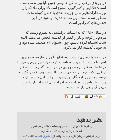
در ورودی برخی از اماکن عمومی چنین تابلویی نصب شده
است: «گدایی و کفرگویی ممنوع است!» برای خلافکاران
نیز مجازات‌هایی مثل جریمه نقدی یا حبس کوتاه مدت
منظور شده است. این نشانه قدرت و نفوذ فراگیر
فحش‌های کفرآمیز است.
در سال ۱۹۶۰ که به اسپانیا برگشتم، به نظرم رسید که
مردم در کوچه و بازار کمتر از گذشته فحش می‌دهند. البته
شاید اشتباه کرده باشم، چون شنوایی‌ام ضعیف شده بود و
به خوبی گذشته کار نمی‌کرد.
در ژنو تنها دیداری بیست دقیقه‌ای با وزیر خارجه جمهوری
اسپانیا داشتم. از من درخواست کرد به پاریس بروم و خود را
در اختیار سفیر تازه جمهوری در فرانسه بگذارم. این سفیر
آراکی‌ستاین
بود؛ از فعالان سوسیالیست چپ که در گذشته
نویسنده و روزنامه‌نگار بود و من با او آشنایی داشتم. او در
پست تازه‌اش در فرانسه به افراد قابل اعتماد نیاز داشت.
بی‌درنگ راهی پاریس شدم.
نظر بدهید
(نظر شما پس از تایید دبیر وب‌سایت منتشر می‌شود.)
-لطفا به زبان فارسی کامنت بگذارید.
برای نوشتن به زبان فارسی می توانید از
ادیتور زمانه
استفاده کنید.