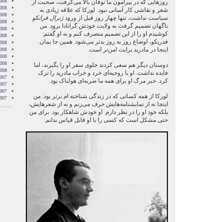
008
روزهایی که در پیرامون ما توفان بالا می‌گرفت، صحبت از
008
شعر و نقاشی کار آسانی نبود. لورکا که علاقه زیادی به
008
سیاست نداشت، تنها چهار روز قبل از ورود
ژنرال فرانکو
008
ناگهان تصمیم گرفت به ولایت خودش گرانادا برود. من
2008
کوشیدم او را از این تصمیم منصرف کنم و به او گفتم:
008
فدریکو، اوضاع روز به روز بدتر می‌شود. همین جا بمان.
008
اینجا در مادرید برایت امن‌تر است.
2008
008
2008
دوستان دیگر هم سعی کردند جلوی سفر او را بگیرند، اما
2008
فایده نداشت. او با روحیه‌ای خرد و خراب مادرید را ترک
007
کرد. خبر مرگ او برای همه ما ضربه‌ای هولناک بود.
007
007
لورکا از همه کسانی که در زندگی شناخته ام برتر بود. من
007
اینجا نه از نمایشنامه‌هایش حرف می‌زنم و نه از شعرهایش،
بلکه خود او را در نظر دارم. او خودش شاهکار بود. برای من
حتی مشکل است که کسی را با او قابل قیاس بدانم.