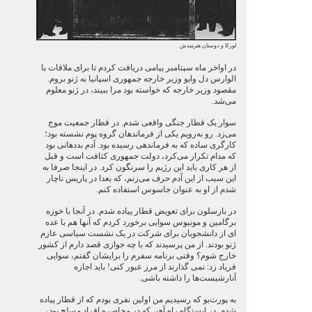
لورکا و دوستان هنرمندش
در اواخر ماه سپتامبر پیامی دریافت کردم تا برای ملاقات با
الوارس دل وایو وزیر خارجه جمهوری اسپانیا به ژنو بروم.
مقصود وزیر خارجه که خواسته بود مرا ببیند، در ژنو معلوم
می‌شد.
سوار یک قطار جنگی واقعی شدم. در قطار جمعیت موج
می‌زد. رو به‌رویم یکی از فرماندهان گروه پوم نشسته بود؛
کارگری ساده که به فرماندهی رسیده بود. آدم بددهانی بود
که مدام تکرار می‌کرد، دولت جمهوری کثافت است و قبل
از هر کاری باید این رژیم را سرنگون کرد. در اینجا صرفا به
این سبب از این آدم حرف می‌زنم، که بعدا در پاریس ناچار
شدم از او به عنوان جاسوس استفاده کنم.
در بارسلون برای تعویض قطار پیاده شدم. در آنجا با خوزه
برگامین و مونیوس سوایی برخورد کردم که آنها هم با عده
ای از دانشجویان برای شرکت در یک نشست سیاسی عازم
ژنو بودند. از من پرسیدند که با چه جوازی قصد دارم از کشور
خارج شوم؟ وقتی برنامه سفرم را برایشان گفتم، سوایی
فریاد زد: نمی گذارند از مرز عبور کنی! باید اجازه
آنارشیست‌ها را داشته باشی.
به پورت‌بو که رسیدیم من اولین نفری بودم که از قطار پیاده
شدم. در ایستگاه راه آهن که در محاصره افراد مسلح بود،