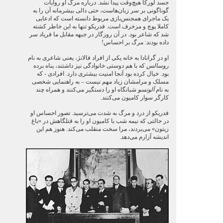
جسد لورکا هیچ‌وقت پیدا نشد. درباره مرگ او روایات
گوناگونی بر سر زبان‌هاست، حتی دالی بیشرمانه آن را به
یک ماجرای همجنس‌بازی مربوط دانسته است که ادعایی
کاملا پوچ و مزخرف است. فدریکو تنها به این خاطر کشته
شد که شاعر بود. در آن روزگار در جبهه مقابل ما فریاد سر
داده بودند: مرگ بر احساس!
او در گرانادا به خانه یکی از افراد فالانژ، یعنی شاعری به نام
روسالس
که با هم دوستی خانوادگی نیز داشتند، پناه برده
بود. خیال کرده بود آنجا امنیت بیشتری دارد. افرادی - که
مسلک و مرامشان زیاد مهم نیست – به راهنمایی شخصی
به نام
آلونسو
شبانگاه او را دستگیر می‌کنند و همراه چند
کارگر سوار کامیون می‌کنند.
فدریکو از درد و مرگ به شدت می‌ترسید. تصور احساس او
در حالتی که نیمه شب با کامیون او را به قتلگاهش در «باغ
زیتون» می‌بردند، مرا سخت منقلب می‌کند. هنوز هم این
اندیشه آزارم می‌دهد.