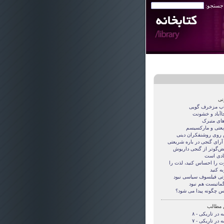
 جستجو:
نی
اب مزخرف گویی
جاآباد و خشونت
های متبرک
عتی و مارکسیسم
روی روشنفکران دینی
 آرای گنجی در باره شریعتی
قض‌گوتر از گنجی داريوش
دی است
ت را احساس کنید، لذت را
ه کنید
تی فيلسوف سياسی نبود
گماتيست هم نبود
س چگونه پيدا می شود؟
 مطالب
 در تاریکی - ۸
 در تاریکی - ۷