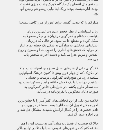
سه نفر مثل اعضای یک دادگاه کوچک پشت میزی نشسته
بودند. آنارشیست بودند و یک ایتالیایی ریشو هم رئیس آنها
بود.
مدارکم را که دیدند، گفتند: برای عبور از مرز کافی نیست!
زبان اسپانیایی از نظر فحش بی‌تردید غنی‌ترین زبان
دنیاست. دشنام و کفرگویی در زبان‌های دیگر معمولا به
شکل کوتاه و مقطع ادا می‌شود، در حالی که در زبان
اسپانیایی فحاشی به سادگی به شکل یک خطبه تمام عیار
در می‌آید که فحش‌های آبداری را نصیب خدا و مسیح و روح
القدس و مریم عذرا می‌کند و دست آخر به شخص پاپ
می‌رسد.
کفرگویی یکی از هنرهای اصیل سرزمین اسپانیاست. مثلا
در مکزیک که از چهار قرن پیش تا کنون فرهنگ اسپانیایی
سلطه دارد، من هیچ‌وقت کفرکویی درست و حسابی
نشنیدم. در اسپانیا یک فحش جانانه و آبدار ممکن است دو
سه سطر طول بکشد. در شرایطی خاص کفرگویی به
صورت دعای معکوس یا نفرین‌نامه در می‌آید.
خلاصه من یکی از این فحاشی‌های کفرآمیز را با خشن‌ترین
لحن ممکن تحویل آن سه آنارشیست مستقر در پورت‌بو
دادم. فحش‌ها را در کمال آرامش شنیدند. مشکل حل شد و
من اجازه عبور گرفتم.
حالا که صحبت از فحش به میان آمد، بد نیست این را هم
اضافه کنم که در شهرهای قدیمی اسپانیا مثلا در تولدو بالای