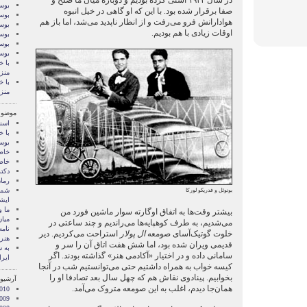
در سال ۱۹۳۴ آشتی کرده بودیم و دوباره میان ما صلح و
بوسه
صفا برقرار شده بود. با این که او گاهی در خیل انبوه
بوسه
هوادارانش فرو می‌رفت و از انظار ناپدید می‌شد، اما باز هم
بوسه
اوقات زیادی با هم بودیم.
بوسه
بوسه
بوس
با خ
منز
با خ
منز
موضوع
اسنا
با خ
بوس
خاط
خاط
دکت
رمان
شما 
بونوئل و فدریکو لورکا
ايشا
ما 
بیشتر وقت‌ها به اتفاق اوگارته سوار ماشین فورد من
میان
می‌شدیم، به طرف کوهپایه‌ها می‌راندیم و چند ساعتی در
نامه
خلوت گوتیک‌آسای صومعه
ال پولار
استراحت می‌کردیم. دیر
هنر 
قدیمی ویران شده بود، اما شش هفت اتاق آن را سر و
‌به
سامانی داده و در اختیار «آکادمی هنر» گذاشته بودند. اگر
ایرا
کیسه خواب به همراه داشتیم حتی می‌توانستیم شب در آنجا
بخوابیم. پینادوی نقاش هم که چهل سال بعد تصادفا او را
آرشیو 
همان‌جا دیدم، اغلب به این صومعه متروک می‌آمد.
010
009