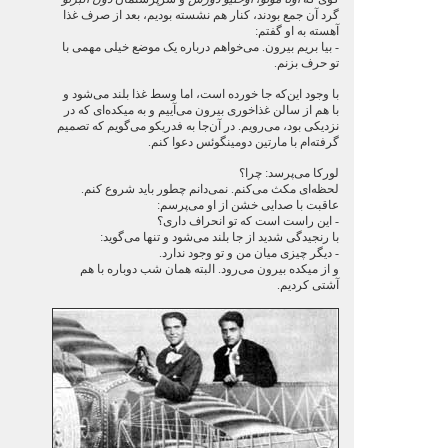
گرد آن جمع بودند، کنار هم نشسته بودیم، بعد از صرف غذا
آهسته به او گفتم:
- بیا بریم بیرون. می‌خواهم درباره یک موضع خیلی مهمی با
تو حرف بزنم.
با وجود این‌که جا خورده است، اما وسط غذا بلند می‌شود و
با هم از سالن غذاخوری بیرون می‌آییم و به میکده‌ای که در
نزدیکی بود، می‌رویم. در آن‌جا به فدریکو می‌گویم که تصمیم
گرفته‌ام با مارتین دومینگوئس دعوا کنم.
لورکا می‌پرسد: چرا؟
لحظه‌ای مکث می‌کنم. نمی‌دانم چطور باید شروع کنم.
عاقبت با صدایی خشن از او می‌پرسم:
- این راست است که تو انحراف داری؟
با رنجیدگی شدید از جا بلند می‌شود و تنها می‌گوید:
- دیگر چیزی میان من و تو وجود ندارد.
و از میکده بیرون می‌رود. البته همان شب دوباره با هم
آشتی کردیم.