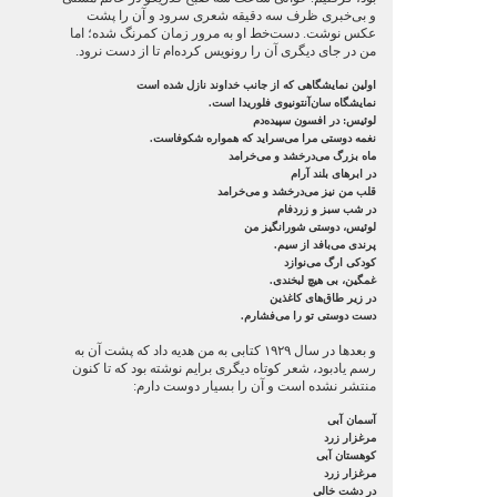
و بی‌خبری ظرف سه دقیقه شعری سرود و آن را پشت
عکس نوشت. دست‌خط او به مرور زمان کمرنگ شده؛ اما
من در جای دیگری آن را رونویس کرده‌ام تا از دست نرود.
اولین نمایشگاهی که از جانب خداوند نازل شده است
نمایشگاه سان‌آنتونیوی فلوریدا است.
لوئیس: در افسون سپیده‌دم
نغمه دوستی مرا می‌سراید که همواره شکوفاست.
ماه بزرگ می‌درخشد و می‌خرامد
در ابرهای بلند آرام
قلب من نیز می‌درخشد و می‌خرامد
در شب سبز و زردفام
لوئیس، دوستی شورانگیز من
پرندی می‌بافد از سیم.
کودکی ارگ می‌نوازد
غمگین، بی هیچ لبخندی.
در زیر طاق‌های کاغذین
دست دوستی تو را می‌فشارم.
و بعدها در سال ۱۹۲۹ کتابی به من هدیه داد که پشت آن به
رسم یادبود، شعر کوتاه دیگری برایم نوشته بود که تا کنون
منتشر نشده است و آن را بسیار دوست دارم:
آسمان آبی
مرغزار زرد
کوهستان آبی
مرغزار زرد
در دشت خالی