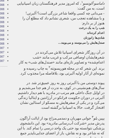
008
۱
داماسو آلونسو
، که امروز مدیر فرهنگستان زبان اسپانیایی
008
است، به من گفت:
008
- می‌دانی چه کسی واقعا شاعر بزرگی است؟ آلبرتی!
008
و با مشاهده تعجب من، شعری نشانم داد که مطلع آن را
2008
008
هنوز از بر دارم:
008
شب را به یک درخت
2008
اعدام کرده‌اند
008
شادی‌ها زانوزنان
2008
صندل‌هایش را می‌بوسند و می‌بویند...
2008
007
در آن روزگار شعرای اسپانیا تلاش می‌کردند در
007
007
شعرهایشان اوصافی مرکب و غریب مانند «شب
007
اعدام‌شده» و تصاویر تازه‌ای مانند «صندل‌های شب» به کار
۲
برند. این شعر که در مجله
هوریسونته
به چاپ رسیده و
نمونه‌ای از آثار اولیه آلبرتی بود، بلافاصله مرا مجذوب کرد.
پیوند دوستی من با آلبرتی روز به روز عمیق‌تر شد. در
سال‌های هم‌نشینی در کوی، به ندرت از هم جدا می‌شدیم و
در اوایل جنگ داخلی هم مرتب در مادرید با هم دیدار داشتیم.
آلبرتی در دوران حکومت فرانکو در آرژانتین و ایتالیا زندگی
می‌کرد و در یکی از سفرهایش به مسکو از استالین نشان
افتخار گرفت. حالا به اسپانیا برگشته است.
۳
پپین بلو
جوانی مهربان و دمدمی‌مزاج بود از ایالت آراگون.
پدرش مدیر «شرکت آب‌رسانی مادرید» بود. این دانشجوی
پزشکی نتوانسته بود حتی یک واحد درسی را تمام کند. با این
که نه شاعر بود و نه نقاش، باز از اعضای جدایی‌ناپذیر جمع