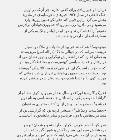
ما به شمار می‌رفت.
درباره او چیز زیادی برای گفتن ندارم، جز آن‌که در اوایل
جنگ داخلی در سال ۱۹۳۶ خبرهای ناخوشایندی در مادرید
پخش می‌کرد از این قبیل که: «فرانکو همین روزها وارد
می‌شود و در مادرید رژه می‌رود!» جمهوری‌خواهان برادرش
۴
مانولو
را اعدام کردند و خود او در اواخر جنگ به یکی از
سفارتخانه‌های خارجی پناهنده شد.
۵
هینوخوسا
هم که شاعر بود از خانواده‌ای ملاک و بسیار
ثروتمند می‌آمد که در حوالی مالاگا (در اآندلس) می‌زیستند.
به همان اندازه که در اشعارش نوگرایی و تهور نشان می‌داد،
در رفتار و عقاید سیاسی کهنه‌پرست و محافظه‌کار بود. او
۶
که به حزب راست‌گرای افراطی
لامامیه دکلائیراک
پیوسته
بود، بعدها به دست جمهوری‌خواهان تیرباران شد. زمانی که
من در کوی با او آشنا شدم، دو سه دفتر شعر منتشر کرده
بود.
فدریکو گارسیا لورکا
دو سال بعد از من وارد کوی شد. او از
گرانادا به توصیه یکی از استادان جامعه‌شناسی به نام
دون
۷
فرناندو
به مادرید آمد. پیش از آن کتاب منثوری به عنوان
۸
«
احساسات و مناظر
» منتشر کرده بود که گزارشی بود از
مسافرت‌هایش با دون فرناندو و سایر دانشجویان آندلسی.
فدریکو با اندام ظریف، کراوات آراسته و چشمان تیره و
درخشانش سیمایی بسیار دلکش و شورانگیز داشت. از
وجودش چنان جذابیتی می‌تراوید که هیچ کس در برابر نیروی