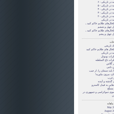
 در تاریکی - ۶
 در تاریکی - ۵
 در تاریکی - ۴
 در تاریکی - ۳
 در تاریکی - ۲
ه در تاریکی
لخال‌های طلایم خاکم کنید ـ
ل چهل و ششم
لخال‌های طلایم خاکم کنید ـ
ل چهل و پنجم
ات
د تاریخی
لخال های طلایم خاکم کنید
ه در تاریکی
رات بونوئل
رات تاج السلطنه
ر گلاس
ِ ناتنی
بايد دستتان را، از جيب
ن، بيرون بياوريد!
و غرب
 گذشته و آینده
‌هایی به فیدل کاسترو
مسلّح
 سوی دموکراسی و جمهوری در
ن
ماهانه
May 2
August 2