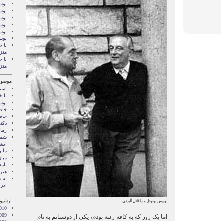
بوسه
بوسه
بوسه
بوسه
بوسه
بوس
با خ
منز
با خ
منز
موضوع
اسنا
با خ
بوس
خاط
خاط
دکت
رمان
شما 
ايشا
ما 
میان
نامه
هنر 
‌به
ایرا
آرشیو 
لوییس بونوئل و رافائل آلبرتی
010
009
اما یک روز که به کافه رفته بودم، یکی از دوستانم به نام