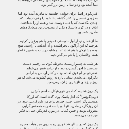
آن تاب مقاومت نداشت. در خانواده‌ای از ملاکان ثروتمند به
دنیا آمده بود و دو سال از من بزرگ‌تر بود.
فدریکو در اصل برای خواندن فلسفه به مادرید آمده بود. اما
به زودی تحصیل را کنار گذاشت تا خود را وقف ادبیات کند.
چندی نگذشت که با همه دوست شد و همه او را شناختند.
اتاق او در کوی دانشگاه یکی از محبوب‌ترین میعادگاه‌های
مادرید شده بود.
ما از همان دیدار اول، دوستی عمیقی با هم برقرار کردیم.
هرچند که این آراگونی نخراشیده و آن آندلسی آراسته، هیچ
وجه مشترکی با هم نداشتند؛ و شاید درست به همین خاطر،
همه اوقاتمان را با هم می‌گذراندیم.
هر شب به چمنزار پشت محوطه کوی می‌رفتیم. دشت
سرسبز تا افق گسترده بود و او برایم شعر می‌خواند.
شعرخوانی او فوق‌العاده بود. در کنار او، من به آرامی
دگرگون می‌شدم. دنیایی تازه به رویم گشوده می‌شد که هر
روز چیزهای تازه‌تری از آن برمی‌دمید.
یک روز شنیدم که آدمی قوی‌هیکل به اسم
مارتین
۹
دومینگوئس
که اهل باسک بود، گفته است که لورکا
همجنس‌گرا است. چنین چیزی برای من باورکردنی نبود. در
آن روزگار در مادرید تنها دو یا سه نفر به همجنس‌گرایی
معروف بودند و چنین گمانی در مورد فدریکو، حتی به فکر
من هم نمی‌رسید.
یک روز که در سالن غذاخوری رو به روی میز هیأت مدیره
کوی که
اونا مونو
،
اوخنیو دورس
و سرپرستمان
دون آلبرتو