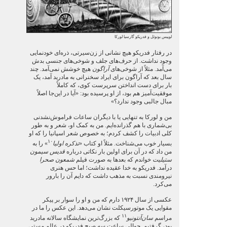
لوییس بونوئل و فدریکو گارسیا لورکا
در رفتار فدریکو هیچ نشانی از زن‌سیرتی، ذره‌ای خودنمایی
وجود نداشت. از حرف‌های جلف و شوخی‌های جنسی بدش
می‌آمد. مثلاً از شوخی‌های
آراگون
هیچ خوشش نمی‌آمد. چند
سال بعد که آراگون برای ایراد سخنرانی به مادرید آمد، یک
بار برای دست انداختن سرپرست کوی، که کاملاً
موفقیت‌آمیز هم بود، از او پرسیده بود: «آیا در این‌جا اصلاً
مبال جالبی وجود ندارد؟»
من و لورکا به تنهایی یا با دیگران ساعات فراموش‌نشدنی
بی‌شماری با هم گذرانده‌ایم. من به کمک او، شعر و به طور
کلی ادبیات را کشف کردم؛ به خصوص شعر اسپانیا را که او
۱۰
بسیار خوب می‌شناخت. مثلاً او کتاب «
تذکره اولیا
» را به
من داد که در آن برای اولین بار نکاتی درباره
قدیس سیمون
ستیلیت
خواندم که بعدها به صورت فیلم
شمعون صحرا
درآمد. فدریکو به خدا عقیده نداشت؛ اما حس هنری
نیرومندی نسبت به مذهب داشت که دایم آن را بارور
می‌کرد.
عکسی از سال ۱۹۲۴ دارم که من و او را سوار بر پیکر
مقوایی یک موتورسیکلت نشان می‌دهد. این عکس را ما در
۱۱
مراسم
سان‌آنتونیو
که بزرگ‌ترین نمایشگاه سالانه مادرید
بود، گرفتیم. حوالی ساعت سه صبح فدریکو در عالم مستی