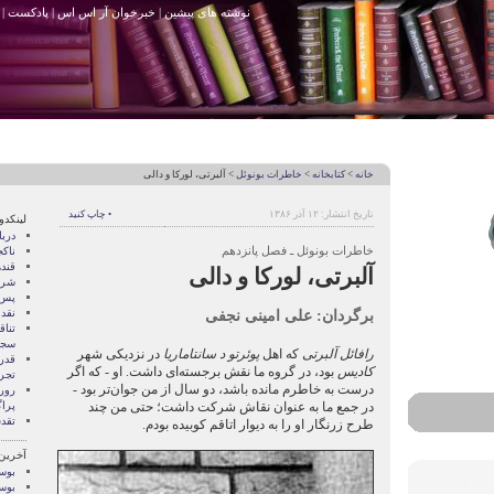
نوشته های پیشین
|
خبرخوان آر اس اس
|
پادکست
|
خانه
>
کتابخانه
>
خاطرات بونوئل
> آلبرتی، لورکا و دالی
تاریخ انتشار: ۱۲ آذر ۱۳۸۶
• چاپ کنید
لینکدو
درب
خاطرات بونوئل ـ فصل پانزدهم
ناک
قند
آلبرتی، لورکا و دالی
شری
پس 
برگردان: علی امینی نجفی
نقد
تنا
سجا
رافائل آلبرتی
که اهل
پوئرتو د سانتاماریا
در نزدیکی شهر
قدر
کادیس
بود، در گروه ما نقش برجسته‌ای داشت. او - که اگر
تجرب
درست به خاطرم مانده باشد، دو سال از من جوان‌تر بود -
رور
در جمع ما به عنوان نقاش شرکت داشت؛ حتی من چند
پرا
تقد
طرح زرنگار او را به دیوار اتاقم کوبیده بودم.
آخرین
بوسه
بوسه