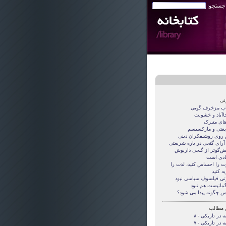
 جستجو:
نی
اب مزخرف گویی
جاآباد و خشونت
های متبرک
عتی و مارکسیسم
روی روشنفکران دینی
 آرای گنجی در باره شریعتی
قض‌گوتر از گنجی داريوش
دی است
ت را احساس کنید، لذت را
ه کنید
تی فيلسوف سياسی نبود
گماتيست هم نبود
س چگونه پيدا می شود؟
 مطالب
 در تاریکی - ۸
 در تاریکی - ۷