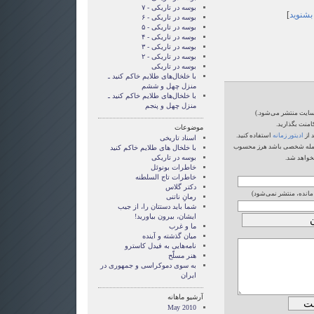
بوسه در تاریکی - ۷
 بشنوید
]
بوسه در تاریکی - ۶
بوسه در تاریکی - ۵
بوسه در تاریکی - ۴
بوسه در تاریکی - ۳
بوسه در تاریکی - ۲
بوسه در تاریکی
با خلخال‌های طلایم خاکم کنید ـ
منزل چهل و ششم
با خلخال‌های طلایم خاکم کنید ـ
منزل چهل و پنجم
‌سایت منتشر می‌شود.)
امنت بگذارید.
موضوعات
 از
ادیتور زمانه
استفاده کنید.
اسناد تاریخی
یا حمله شخصی باشد هرز محسوب
با خلخال های طلایم خاکم کنید
بوسه در تاریکی
خواهد شد.
خاطرات بونوئل
خاطرات تاج السلطنه
دکتر گلاس
 مانده، منتشر نمی‌شود)
رمانِ ناتنی
شما بايد دستتان را، از جيب
ايشان، بيرون بياوريد!
ما و غرب
میان گذشته و آینده
نامه‌هایی به فیدل کاسترو
هنر مسلّح
‌به سوی دموکراسی و جمهوری در
ایران
آرشیو ماهانه
May 2010