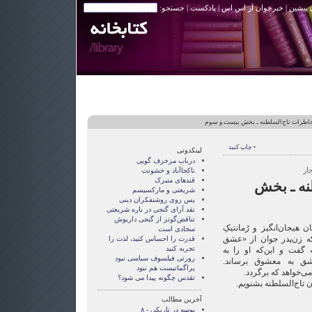
 پیشین
|
خبرخوان آر اس اس
|
پادکست
| جستجو:
اطرات تاج‌السلطنه ـ بخش بیست و سوم
• چاپ کنید
لینکدونی
درباب مزخرف گویی
ار
ناکجاآباد و خشونت
قندهای متبرک
نه ـ بخش
شریعتی و مارکسیسم
پس روی روشنفکران دینی
نقد آرای گنجی در باره شریعتی
تناقض‌گوتر از گنجی داريوش
هیجان‌انگیز و رُمانتیکِ
سجادی است
که زن‌پدر جوان از «عشق
قدرت را احساس کنید، لذت را
تجربه کنید
 گفت و این‌که او را به
رورتی فيلسوف سياسی نبود
شق به معشوق برساند.
پراگماتيست هم نبود
ی‌خواهد که برگردد.
تقدس چگونه پيدا می شود؟
ن تاج‌السلطنه بشنویم.
آخرین مطالب
بوسه در تاریکی - ۸