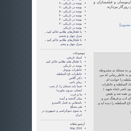
ن‌نویسان و فیلمسازان و
بوسه در تاریکی - ۷
ن روزگار بپردازند.
بوسه در تاریکی - ۶
بوسه در تاریکی - ۵
بوسه در تاریکی - ۴
بوسه در تاریکی - ۳
بوسه در تاریکی - ۲
 بشنوید
]
بوسه در تاریکی
با خلخال‌های طلایم خاکم کنید ـ
منزل چهل و ششم
با خلخال‌های طلایم خاکم کنید ـ
منزل چهل و پنجم
موضوعات
اسناد تاریخی
با خلخال های طلایم خاکم کنید
بوسه در تاریکی
خاطرات بونوئل
ختن به مسئله ی مشروطه
خاطرات تاج السلطنه
هم به خاطر رمانی که می
دکتر گلاس
لطنه را خوانده ام .
رمانِ ناتنی
اد السلطنه و خاطرات
شما بايد دستتان را، از جيب
د ناصر (شاه شهید )
ايشان، بيرون بياوريد!
ن همه ضد و نقیض
ما و غرب
ی ادب و فرهنگ مرز و
میان گذشته و آینده
نامه‌هایی به فیدل کاسترو
اج السلطنه را دیده اید و
هنر مسلّح
‌به سوی دموکراسی و جمهوری در
ایران
آرشیو ماهانه
May 2010