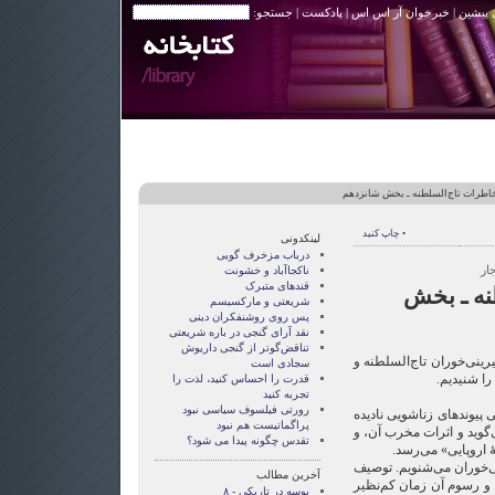
 پیشین
|
خبرخوان آر اس اس
|
پادکست
| جستجو:
اطرات تاج‌السلطنه ـ بخش شانزدهم
• چاپ کنید
لینکدونی
درباب مزخرف گویی
ار
ناکجاآباد و خشونت
قندهای متبرک
نه ـ بخش
شریعتی و مارکسیسم
پس روی روشنفکران دینی
نقد آرای گنجی در باره شریعتی
تناقض‌گوتر از گنجی داريوش
ی‌خوران تاج‌السلطنه و
سجادی است
را شنیدیم.
قدرت را احساس کنید، لذت را
تجربه کنید
رورتی فيلسوف سياسی نبود
 پیوندهای زناشویی نادیده
پراگماتيست هم نبود
‌گوید و اثرات مخرب آن، و
تقدس چگونه پيدا می شود؟
ۀ اروپایی» می‌رسد.
ی‌خوران می‌شنویم. توصیف
آخرین مطالب
و رسوم آن زمان کم‌نظیر
بوسه در تاریکی - ۸