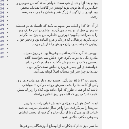
008
بود و بعد از او دنبال هم، سه تا خواهر آمدند که من سومین و
008
خنگ‌ترین آن‌ها بودم. تولد لوییس در کالاندا تصادف محض
008
بود. او در ساراگوسا بزرگ شد و همان جا هم به مدرسه
008
رفت.
2008
008
008
از آن جا که او اغلب مرا متهم می‌کند که داستان‌هایم همیشه
2008
به دوران قبل از تولدم برمی‌گردند، مایلم در این جا یک چیز
008
را به صراحت بگویم: دورترین خاطره من به پنج سالگی‌ام
2008
برمی‌گردد: پرتقالی که در یک راهرو افتاده بود و دختر جوان
2008
زیبایی که پشت در، ران خودش را خارش می‌داد.
007
007
لوییس شاگرد مکتب‌خانه یسوعی‌ها بود. هر روز صبح با
007
007
مادرم یکی به دو می‌کرد. چون دلش نمی‌خواست کلاه
رسمی مکتب را به سرش بگذارد و مادرم که در برابر
خواسته‌های این پسر عزیزدردانه‌اش سخت‌گیر نبود،
نمی‌دانم چرا سر این مسأله اصلاً کوتاه نمی‌آمد.
لوییس به ۱۴ یا ۱۵ سالگی رسیده بود و باز هم مادرم هر روز
یکی از کلفت‌ها را پشت سرش روانه می‌کرد تا مواظب
باشد که او همان طور که قول داده بود، کلاه را زیر لباسش
قایم نکند؛ چیزی که البته هر روز اتفاق می‌افتاد.
او به کمک هوش مادرزادی خودش خیلی راحت بهترین
نمره‌ها را می‌گرفت. در اواخر سال تحصیلی مرتب به عمد
خراب‌کاری می‌کرد تا از ننگ جایزه گرفتن از دست اولیای
یسوعی مکتب خلاص شود.
ما سر میز شام کنجکاوانه از اوضاع آموزشگاه یسوعی‌ها