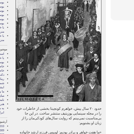
بوسه
بوسه
بوسه
بوسه
بوسه
بوس
با خ
منز
با خ
منز
موضوع
اسنا
با خ
بوس
خاط
خاط
دکت
رمان
شما 
ايشا
ما 
میان
نامه
هنر 
حدود ۲۰ سال پیش، خواهرم کونچیتا بخشی از خاطرات خود
‌به
ایرا
را در مجله سینمایی پوزیتیف منتشر ساخت. در این جا
بی‌مناسبت نمی‌بینم که روایت سال‌های کودکی‌مان را از
آرشیو 
زبان او بشنویم:
010
009
«ما هفت خواهر و برادر بودیم: لوییس فرزند ارشد خانواده