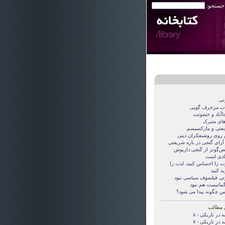
 جستجو:
نی
اب مزخرف گویی
جاآباد و خشونت
های متبرک
عتی و مارکسیسم
روی روشنفکران دینی
 آرای گنجی در باره شریعتی
قض‌گوتر از گنجی داريوش
دی است
ت را احساس کنید، لذت را
ه کنید
تی فيلسوف سياسی نبود
گماتيست هم نبود
س چگونه پيدا می شود؟
 مطالب
 در تاریکی - ۸
 در تاریکی - ۷