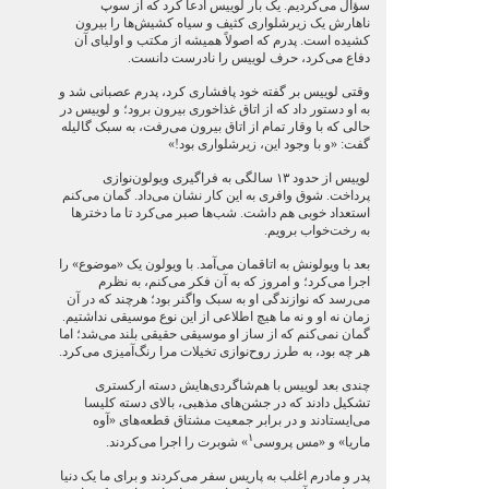
سؤال می‌کردیم. یک بار لوییس ادعا کرد که از سوپ
ناهارش یک زیرشلواری کثیف و سیاه کشیش‌ها را بیرون
کشیده است. پدرم که اصولاً همیشه از مکتب و اولیای آن
دفاع می‌کرد، حرف لوییس را نادرست دانست.
وقتی لوییس بر گفته خود پافشاری کرد، پدرم عصبانی شد و
به او دستور داد که از اتاق غذاخوری بیرون برود؛ و لوییس در
حالی که با وقار تمام از اتاق بیرون می‌رفت، به سبک گالیله
گفت: «و با وجود این، زیرشلواری بود!»
لوییس از حدود ۱۳ سالگی به فراگیری ویولون‌نوازی
پرداخت. شوق وافری به این کار نشان می‌داد. گمان می‌کنم
استعداد خوبی هم داشت. شب‌ها صبر می‌کرد تا ما دخترها
به رخت‌خواب برویم.
بعد با ویولونش به اتاقمان می‌آمد. با ویولون یک «موضوع» را
اجرا می‌کرد؛ و امروز که به آن فکر می‌کنم، به نظرم
می‌رسد که نوازندگی او به سبک واگنر بود؛ هرچند که در آن
زمان نه او و نه ما هیچ اطلاعی از این نوع موسیقی نداشتیم.
گمان نمی‌کنم که از ساز او موسیقی حقیقی بلند می‌شد؛ اما
هر چه بود، به طرز روح‌نوازی تخیلات مرا رنگ‌آمیزی می‌کرد.
چندی بعد لوییس با هم‌شاگردی‌هایش دسته ارکستری
تشکیل دادند که در جشن‌های مذهبی، بالای دسته کلیسا
می‌ایستادند و در برابر جمعیت مشتاق قطعه‌های «آوه
۱
ماریا» و «مس پروسی
» شوبرت را اجرا می‌کردند.
پدر و مادرم اغلب به پاریس سفر می‌کردند و برای ما یک دنیا