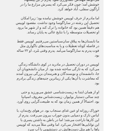
خوشش آمد؛ چون فکر می‌کرد که پسرش مزارع ما را در
آراگون سفلی، آباد خواهد کرد.
اما مادرم از حرف لوییس خوشش نیامده بود؛ زیرا امکان
تحصیل این رشته در ساراگوسا وجود نداشت. مقصود لوییس
هم دقیقاً همین بود که خانواده را ترک کند و از شهر ما برود.
او تحصیلات متوسطه را با نتایج عالی به پایان رساند.
ما تابستان‌ها به ییلاق سان‌سباستین می‌رفتیم. لوییس فقط
در فاصله کوتاه تعطیلات و یا به مناسبت‌های ناگواری مثل
فوت پدرم به ساراگوسا می‌آمد. پدرم وقتی مُرد، او ۲۲ ساله
بود.
لوییس در دوران تحصیل در مادرید در کوی دانشگاه زندگی
می‌کرد که به تازگی ساخته شده بود. از میان دانشجویان آن
جا، دانشمندان و نویسندگان و هنرمندان بزرگی بیرون آمدند
که معاشرت با آن‌ها یکی از زیباترین جنبه‌های زندگی برادرم
بود.
او از همان ابتدا به زیست‌شناسی عشق می‌ورزید و حتی
چند سالی دستیار بولیوار، زیست‌شناس معروف اسپانیا
بود. احتمالاً از همین زمان بود که به طبیعت‌گرایی روی آورد.
خوراک روزانه او عین غذای سنجاب بود. در هوای یخ‌بندان، با
لباس نازک و دمپایی بدون جوراب بیرون می‌رفت. پدرم از
این کارها ناراحت می‌شد؛ اما در باطن به داشتن پسری با
این توانایی‌ها افتخار می‌کرد. اما وقتی مثلاً می‌دید که لوییس
پاها را هم مثل دست‌هایش در دستشویی با آب سرد