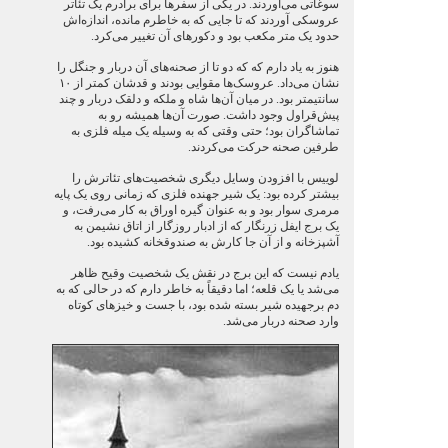
سوغاتی می‌آوردند. در یکی از سفرها برای برادرم یک تئاتر
عروسکی آوردند که تا جایی که به خاطرم مانده، اندازه‌اش
حدود یک متر مکعب بود و دکورهای آن تغییر می‌کرد.
هنوز به یاد دارم که که دو تا از صحنه‌های آن دربار و جنگل را
نشان می‌داد. عروسک‌ها مقوایی بودند و قدشان کمتر از ۱۰
سانتیمتر بود. در میان آن‌ها شاه و ملکه و دلقک دربار و چند
پیش‌قراول وجود داشت. صورت آن‌ها همیشه رو به
تماشاگران بود؛ حتی وقتی که به وسیله یک میله فلزی به
طرفین صحنه حرکت می‌کردند.
لوییس با افزودن وسایل دیگری شخصیت‌های تئاترش را
بیشتر کرده بود: یک شیر جهنده فلزی که زمانی روی یک پایه
مرمری سوار بود و به عنوان گیره اوراق به کار می‌رفت، و
یک برج ایفل زرنگار که از ادبار روزگار از اتاق نشیمن به
آشپزخانه و از آن جا کارش به صندوقخانه کشیده بود.
یادم نیست که این برج در نقش یک شخصیت وقیح ظاهر
می‌شد یا یک قلعه؛ اما دقیقاً به خاطر دارم که در حالی که به
دم برجهیده شیر بسته شده بود، با جست و خیزهای کوتاه
وارد صحنه دربار می‌شد.