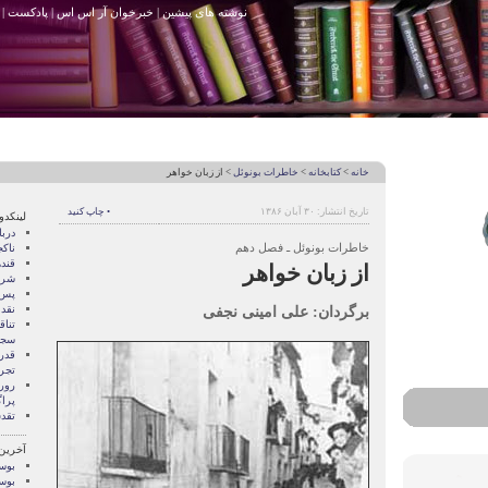
نوشته های پیشین
|
خبرخوان آر اس اس
|
پادکست
|
خانه
>
کتابخانه
>
خاطرات بونوئل
> از زبان خواهر
تاریخ انتشار: ۳۰ آبان ۱۳۸۶
• چاپ کنید
لینکدو
درب
خاطرات بونوئل ـ فصل دهم
ناک
قند
از زبان خواهر
شری
پس 
برگردان: علی امینی نجفی
نقد
تنا
سجا
قدر
تجرب
رور
پرا
تقد
آخرین
بوسه
بوسه