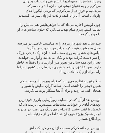
پس از نمایش از میهمان‌ها با شیرینی و آب‌نبات پذیرایی
می‌کردیم و به عنوان نوشیدنی به آن‌ها شربت سرکه
می‌دادیم و چون خیال می‌کردیم که نوعی لیکور اعلای
وارداتی است، آن را با کیف و لذت فراوان سر می‌کشیدیم.
چون لوییس اجازه می‌داد که ما خواهرهایش هم نمایش را
تماشا کنیم، پدرم مدام تهدید می‌کرد که جلوی نمایش‌های او
را خواهد گرفت.
چند سال بعد شهردار مردم را به مناسبت خاصی در مدرسه
محل به جشن دعوت کرد. برادر من با دو پسر دیگر با
لباس‌های شندره به روی صحنه آمدند. آن‌ها یک قیچی بزرگ
را سر دست گرفته بودند و تکان می‌دادند و آواز می‌خواندند.
بعد از این همه سال من هنوز متن آوازشان را دقیقاً به خاطر
دارم: «من عاشق بریدنم. با قیچی برنده‌ام، در کشور اسپانیا
راه می‌اندازم یک انقلاب زیبا!»
حالا چنین به نظرم می‌رسد که فیلم ویریدیانا درست حکم
همین قیچی را داشته است. تماشاگران نمایش با شور و
هیجان کف می‌زدند و برای آن‌ها سیگار پرت می‌کردند.
لوییس بعد از آن که در مسابقه زورآزمایی بازوی قوی‌ترین
بچه‌های آبادی را خواباند، مسابقات مشت‌زنی ترتیب داد که
خودش با لقب «شیر کالاندا» روی رینگ می‌رفت. در مادرید
او در «سبک‌وزن» قهرمان شد؛ اما من از جزئیات امر
بی‌اطلاع هستم.
لوییس در خانه کم‌کم صحبت از آن می‌کرد که دلش
می‌خواهد مهندس کشاورزی شود. پدرم از این پیشنهاد