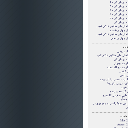
 در تاریکی - ۶
 در تاریکی - ۵
 در تاریکی - ۴
 در تاریکی - ۳
 در تاریکی - ۲
ه در تاریکی
لخال‌های طلایم خاکم کنید ـ
ل چهل و ششم
لخال‌های طلایم خاکم کنید ـ
ل چهل و پنجم
ات
د تاریخی
لخال های طلایم خاکم کنید
ه در تاریکی
رات بونوئل
رات تاج السلطنه
ر گلاس
ِ ناتنی
بايد دستتان را، از جيب
ن، بيرون بياوريد!
و غرب
 گذشته و آینده
‌هایی به فیدل کاسترو
مسلّح
 سوی دموکراسی و جمهوری در
ن
ماهانه
May 2
August 2