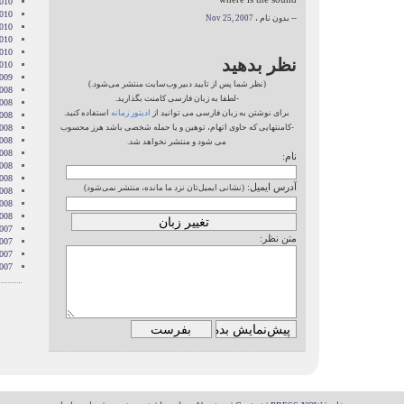
010
010
-- بدون نام ،
Nov 25, 2007
010
2010
010
نظر بدهید
010
009
(نظر شما پس از تایید دبیر وب‌سایت منتشر می‌شود.)
008
-لطفا به زبان فارسی کامنت بگذارید.
008
برای نوشتن به زبان فارسی می توانید از
ادیتور زمانه
استفاده کنید.
008
-کامنتهایی که حاوی اتهام، توهین و یا حمله شخصی باشد هرز محسوب
008
2008
می شود و منتشر نخواهد شد.
008
نام:
008
2008
آدرس ایمیل:
(نشانی ایمیل‌تان نزد ما مانده، منتشر نمی‌شود)
008
2008
2008
007
متن نظر:
007
007
007