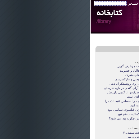
 جستجو:
نی
اب مزخرف گویی
جاآباد و خشونت
های متبرک
عتی و مارکسیسم
روی روشنفکران دینی
 آرای گنجی در باره شریعتی
قض‌گوتر از گنجی داريوش
دی است
ت را احساس کنید، لذت را
ه کنید
تی فيلسوف سياسی نبود
گماتيست هم نبود
س چگونه پيدا می شود؟
 مطالب
ت سفید ـ ۲
ت سفید