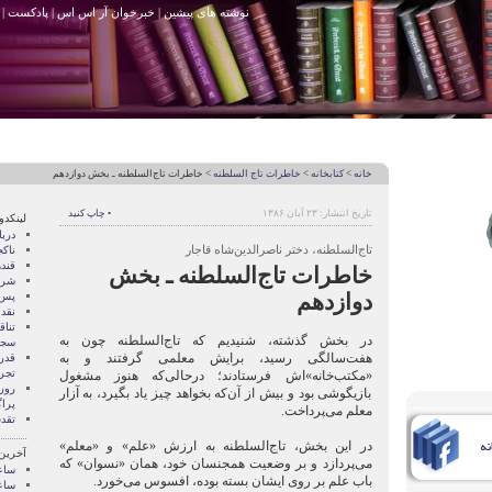
نوشته های پیشین
|
خبرخوان آر اس اس
|
پادکست
|
خانه
>
کتابخانه
>
خاطرات تاج السلطنه
> خاطرات تاج‌السلطنه ـ بخش دوازدهم
تاریخ انتشار: ۲۳ آبان ۱۳۸۶
• چاپ کنید
لینکدو
درب
تاج‌السلطنه، دختر ناصرالدین‌شاه قاجار
ناک
قند
خاطرات تاج‌السلطنه ـ بخش
شری
دوازدهم
پس 
نقد
تنا
در بخش گذشته، شنیدیم که تاج‌السلطنه چون به
سجا
هفت‌سالگی رسید، برایش معلمی گرفتند و به
قدر
تجرب
«مکتب‌خانه»‌اش فرستادند؛ درحالی‌که هنوز مشغول
رور
بازیگوشی بود و بیش از آن‌که بخواهد چیز یاد بگیرد، به آزار
پرا
معلم می‌پرداخت.
تقد
در این بخش، تاج‌السلطنه به ارزش «علم» و «معلم»
آخرین
می‌پردازد و بر وضعیت همجنسان خود، همان «نسوان» که
ساع
باب علم بر روی ایشان بسته بوده، افسوس می‌خورد.
ساع