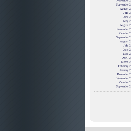
November 2
September 2
August 2
July 
June 2
May 2
August 2
November 2
October 2
September 2
August 2
July 
June 2
May 2
April 
March 2
February 
January 
December 2
November 2
October 2
September 2