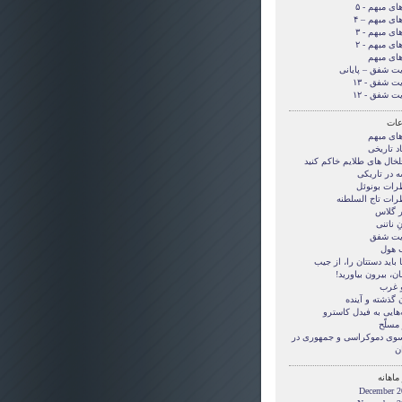
های مبهم - ۵
های مبهم – ۴
های مبهم - ۳
های مبهم - ۲
های مبهم
یت شفق – پایانی
ت شفق - ۱۳
ت شفق - ۱۲
ات
های مبهم
د تاریخی
لخال های طلایم خاکم کنید
ه در تاریکی
رات بونوئل
رات تاج السلطنه
ر گلاس
ِ ناتنی
یت شفق
هول
بايد دستتان را، از جيب
ن، بيرون بياوريد!
و غرب
 گذشته و آینده
‌هایی به فیدل کاسترو
مسلّح
 سوی دموکراسی و جمهوری در
ن
ماهانه
December 2