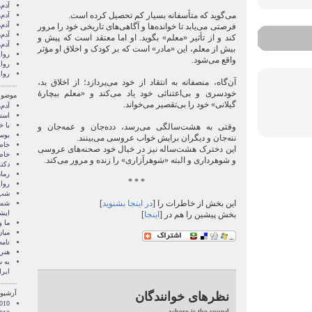
آدم‌
می‌گوید که متأسفانه بسیار کم تحصیل کرده است.
آدم‌
آدم‌
فرصتی می‌یابد تا خوانده‌ها و آگاهی‌های تاریخی خود را مرور
آدم‌
کند و از تأثیر «معلم» بگوید. او اما معتقد است که پیش و
آدم‌
بیش از معلم، این «مادر» است که بر کودک و اخلاق او مؤثر
روا
واقع می‌شود.
روای
روای
آن‌گاه، منصفانه به انتقاد از خود می‌پردازد؛ از اخلاق بد،
خودسری و بی‌اعتنائی خود یاد می‌کند و «معلم بیچارۀ
موضوع
گیلانی» خود را بی‌تقصیر می‌خواند.
آدم‌
اسنا
با خ
وقتی به هشت‌سالگی می‌رسد، دده‌جان و عمه‌جان و
بوس
ننه‌جان و دیگران برایش خواب عروسی می‌بینند.
خاط
این دخترک هشت‌ساله نیز در خیال خود صحنه‌های عروسی
خاط
و شوهرداری و البته «شوهرآزاری» را زنده و مرور می‌کند.
دکت
رمان
* * *
روا
شب 
این بخش از خاطرات را [
در اینجا بشنوید
]
شما 
ايشا
بخش پیشین را هم در [
اینجا
]
ما 
میان
نامه
هنر 
‌به
ایرا
آرشیو 
نظرهای خوانندگان
010
where is the sound