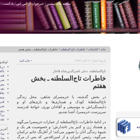
نوشته های پیشین
|
خبرخوان آر اس اس
|
پادکست
|
خانه
>
کتابخانه
>
خاطرات تاج السلطنه
> خاطرات تاج‌السلطنه ـ بخش هفتم
تاریخ انتشار: ۱۲ آبان ۱۳۸۶
• چاپ کنید
لینکدو
درب
تاج‌السلطنه، دختر ناصرالدین‌شاه قاجار
ناک
قند
خاطرات تاج‌السلطنه ـ بخش
شری
هفتم
پس 
نقد
تنا
در بخش گذشته، با حرمسرای شاهی، محل زندگی
سجا
تاج‌السلطنۀ کودک و همبازی‌ها و بازی‌های او و
قدر
تجرب
دلبستگی‌اش به موسیقی و آقاخان نوری، خواجۀ قدرتمند
رور
سرپرست حرمسرا، آشنا شدیم.
پرا
تقد
در ادامۀ خاطرات، تاج‌السلطنه از عمارات حرمسرا می‌گوید
و هشتاد زن و کنیز پدر تاجدارش؛ و خصوصیت هر یک و
آخرین
شیوۀ زندگی آنان را تصویر می‌کند؛ از اُغل‌بَگ خانم ترکمان
ساع
می‌گوید، رئیس کنیزان و از امین‌اقدس که پس از مرگ
ساع