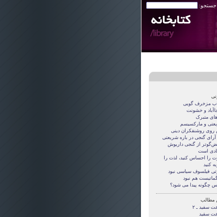
 جستجو:
نی
اب مزخرف گویی
جاآباد و خشونت
های متبرک
عتی و مارکسیسم
روی روشنفکران دینی
 آرای گنجی در باره شریعتی
قض‌گوتر از گنجی داريوش
دی است
ت را احساس کنید، لذت را
ه کنید
تی فيلسوف سياسی نبود
گماتيست هم نبود
س چگونه پيدا می شود؟
 مطالب
ت سفید ـ ۲
ت سفید