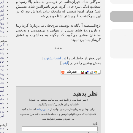
سوگلی شاه، جیران‌خانم، در حرمسرا به مقام بالا رسید و
آدم‌
سعادتِ دَدگی ببری‌خان، گربۀ عزیز ناصرالدین شاه، نصیبش
آدم‌
آدم‌
شد؛ همان امین‌اقدسی که ملیجک برادرزاده‌اش بود که در
آدم‌
این سرگذشت با او بیشتر آشنا خواهیم شد.
آدم‌
روا
تاج‌السلطنه آن‌گاه به توصیف ببری‌خان می‌پردازد؛ گربۀ زیبا
روای
و نازپروردۀ شاه. سپس از تنهایی و بی‌همدمی و بدبختی
روای
سلطان مقتدر می‌گوید که چگونه به معاشرت و عشق
گربه‌ای پناه برده بوده.
موضوع
آدم‌
* * *
اسنا
با خ
بوس
این بخش از خاطرات را [
در اینجا بشنوید
]
خاط
بخش پیشین را هم در [
اینجا
]
خاط
دکت
رمان
روا
شب 
شما 
ايشا
نظر بدهید
ما 
میان
(نظر شما پس از تایید دبیر وب‌سایت منتشر می‌شود.)
نامه
-لطفا به زبان فارسی کامنت بگذارید.
هنر 
برای نوشتن به زبان فارسی می توانید از
ادیتور زمانه
استفاده کنید.
‌به
-کامنتهایی که حاوی اتهام، توهین و یا حمله شخصی باشد هرز محسوب
ایرا
می شود و منتشر نخواهد شد.
نام:
آرشیو 
010