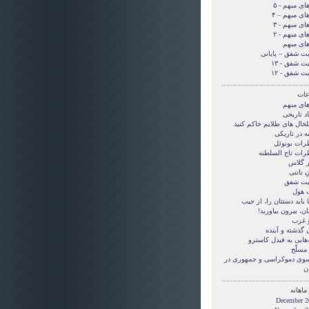
های مبهم - ۵
های مبهم – ۴
های مبهم - ۳
های مبهم - ۲
های مبهم
یت شفق – پایانی
ت شفق - ۱۳
ت شفق - ۱۲
ات
های مبهم
د تاریخی
لخال های طلایم خاکم کنید
ه در تاریکی
رات بونوئل
رات تاج السلطنه
ر گلاس
ِ ناتنی
یت شفق
هول
بايد دستتان را، از جيب
ن، بيرون بياوريد!
و غرب
 گذشته و آینده
‌هایی به فیدل کاسترو
مسلّح
 سوی دموکراسی و جمهوری در
ن
ماهانه
December 2