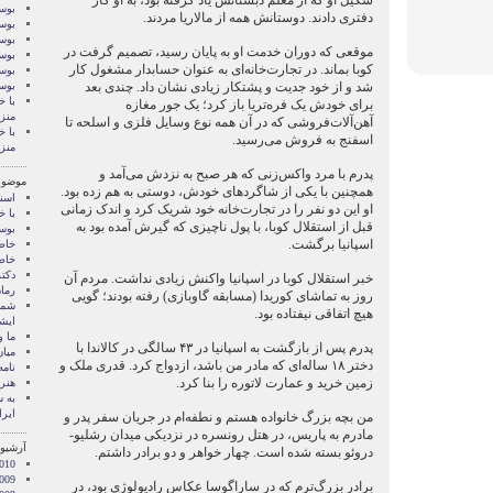
شکیل او که از معلم دبستانش یاد گرفته بود، به او کار
بوسه
دفتری دادند. دوستانش همه از مالاریا مردند.
بوسه
بوسه
موقعی که دوران خدمت او به پایان رسید، تصمیم گرفت در
بوسه
کوبا بماند. در تجارت‌خانه‌ای به عنوان حسابدار مشغول کار
بوسه
شد و از خود جدیت و پشتکار زیادی نشان داد. چندی بعد
بوس
با خ
برای خودش یک فره‌تریا باز کرد؛ یک جور مغازه
منز
آهن‌آلات‌فروشی که در آن همه نوع وسایل فلزی و اسلحه تا
با خ
اسفنج به فروش می‌رسید.
منز
پدرم با مرد واکس‌زنی که هر صبح به نزدش می‌آمد و
موضوع
همچنین با یکی از شاگردهای خودش، دوستی به هم زده بود.
اسنا
او این دو نفر را در تجارت‌خانه خود شریک کرد و اندک زمانی
با خ
قبل از استقلال کوبا، با پول ناچیزی که گیرش آمده بود به
بوس
اسپانیا برگشت.
خاط
خاط
دکت
خبر استقلال کوبا در اسپانیا واکنش زیادی نداشت. مردم آن
رمان
روز به تماشای کوریدا (مسابقه گاوبازی) رفته بودند؛ گویی
شما 
هیچ اتفاقی نیفتاده بود.
ايشا
ما 
پدرم پس از بازگشت به اسپانیا در ۴۳ سالگی در کالاندا با
میان
دختر ۱۸ ساله‌ای که مادر من باشد، ازدواج کرد. قدری ملک و
نامه
زمین خرید و عمارت لاتوره را بنا کرد.
هنر 
‌به
ایرا
من بچه بزرگ خانواده هستم و نطفه‌ام در جریان سفر پدر و
مادرم به پاریس، در هتل رونسره در نزدیکی میدان رشلیو-
آرشیو 
دروئو بسته شده است. چهار خواهر و دو برادر داشتم.
010
009
برادر بزرگ‌ترم که در ساراگوسا عکاس رادیولوژی بود، در