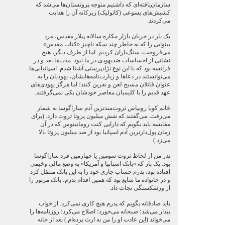
سازمان‌یافته‌ای که داشتیم متوجه پروتستان‌ها می‌شد که
کشیش‌های یسوعی (کاتولیک) زیرکانه آن را هدایت
می‌کردند.
یک بار در جریان بازار مکاره سالانه پیلار مقدس، مرد
بینوایی را که به خاطر چند سکه ناچیز «کتاب مقدس»
می‌فروخت، سنگ‌باران کردیم. اما از طرف دیگر، هیچ
نشانی از احساسات ضدیهودی در ما نبود. مدت‌ها بعد و در
فرانسه بود که با این نوع نژادپرستی آشنا شدم. اسپانیایی‌ها
می‌توانستند در دعاها و زیارت‌نامه‌هایشان، یهودیان را به
عنوان قاتلان مسیح لعن و نفرین کنند؛ اما هرگز یهودی‌های
عهد قدیم را با کلیمیان معاصر خودشان یکی نمی‌گرفتند.
خانم کوبا روبیاس ثروت‌مندترین آدم ساراگوسا به شمار
می‌رفت. می‌گفتند که شش میلیون پزوتا ثروت دارد. (برای
مقایسه باید بگویم که دارایی کنت رومانینوس که در آن
زمان پول‌دارترین آدم اسپانیا بود از صد میلیون پزوتا بالا
می‌زد.)
پدر من از لحاظ ثروت سومین یا چهارمین فرد ساراگوسا
بود. یک بار که «بانک اسپانیا و آمریکا» به وضع مالی وخیمی
افتاده بود، پدرم حساب جاری خود را به این بانک منتقل کرد
و در خانواده ما شایع بود که همین اقدام پدرم، بانک مزبور را
از ورشکستگی نجات داد.
باید صادقانه بگویم که پدرم هیچ کاری نمی‌کرد. از خواب
بیدار می‌شد؛ صبحانه می‌خورد؛ اصلاح می‌کرد؛ روزنامه‌ها را
می‌خواند (این عادت او را من به ارث برده‌ام.) بعد از خانه