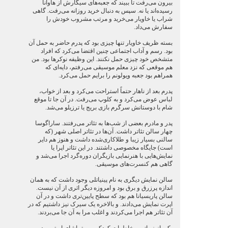
بیرون می‌رفت تا ببیند که جعبه‌های سیگارش از هاوانا
رسیده‌اند یا نه. سپس به دنبال خرید روزانه می‌رفت. گاهی
شراب یا خاویار می‌خرید و مرتب مشروب خودش را
سفارش می‌داد.
بسته ظریف خاویار تنها چیزی بود که پدرم حاضر به حمل آن
بود. رسم و آداب اجتماعی چنین اقتضا می‌کرد که افراد
متشخص خود چیزی حمل نکنند. این وظیفه نوکرها بود. من
هم موقعی که نزد معلم موسیقی می‌رفتم، دایه‌ای که
همراهم بود جعبه ویولونم را برایم حمل می‌کرد.
پدرم بعد از ناهار حتماً استراحت می‌کرد و بعد از خواب،
لباس عوض می‌کرد و به کلوپ می‌رفت. در آن جا تا موقع
شام با دوستانش سرگرم بازی بریج یا ترزیلو می‌شد.
پدر و مادرم بعضی از شب‌ها به تئاتر می‌رفتند. ساراگوسا
چهار سالن تئاتر داشت. آن‌ها در تئاتر اصلی شهر (که
سالنی بسیار زیبا و طلاکاری‌شده داشت و هنوز هم دایر
است) جایگاه مخصوصی داشتند. در این تئاتر اپرا یا
نمایش‌هایی با هنرنمایی بازیگران دوره‌گرد اجرا می‌شد و
گاهی هم کنسرت‌های موسیقی.
سالن نمایش دیگری به نام پینیاتلی وجود داشت که به همان
اندازه پرزرق و برق بود و امروزه دیگر اثری از آن نیست.
سالن پاریسیانا هم بود که سطح پایین‌تری داشت و در آن
اپرت نمایش می‌دادند. و بالاخره یک سیرک نیز داشتیم که در
آن تئاتر هم اجرا می‌کردند و اغلب مرا به آن جا می‌بردند.