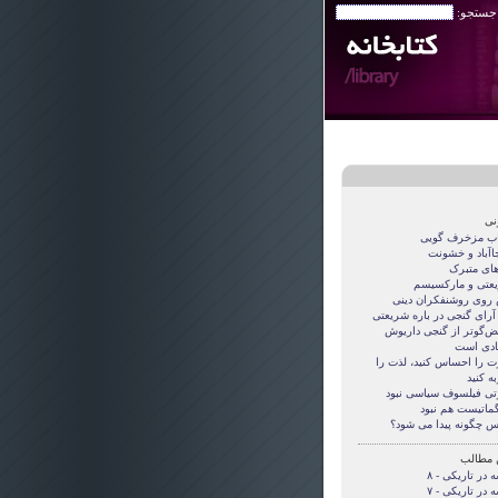
 جستجو:
نی
اب مزخرف گویی
جاآباد و خشونت
های متبرک
عتی و مارکسیسم
روی روشنفکران دینی
 آرای گنجی در باره شریعتی
قض‌گوتر از گنجی داريوش
دی است
ت را احساس کنید، لذت را
ه کنید
تی فيلسوف سياسی نبود
گماتيست هم نبود
س چگونه پيدا می شود؟
 مطالب
 در تاریکی - ۸
 در تاریکی - ۷