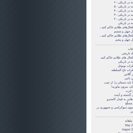
 در تاریکی - ۶
 در تاریکی - ۵
 در تاریکی - ۴
 در تاریکی - ۳
 در تاریکی - ۲
ه در تاریکی
لخال‌های طلایم خاکم کنید ـ
ل چهل و ششم
لخال‌های طلایم خاکم کنید ـ
ل چهل و پنجم
ات
د تاریخی
لخال های طلایم خاکم کنید
ه در تاریکی
رات بونوئل
رات تاج السلطنه
ر گلاس
ِ ناتنی
بايد دستتان را، از جيب
ن، بيرون بياوريد!
و غرب
 گذشته و آینده
‌هایی به فیدل کاسترو
مسلّح
 سوی دموکراسی و جمهوری در
ن
ماهانه
May 2
August 2