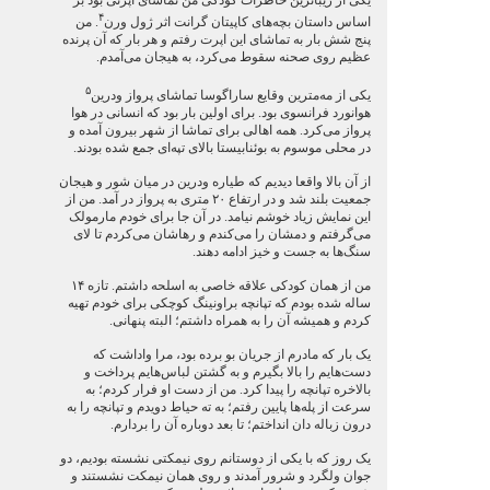
یکی از زیباترین خاطرات کودکی من تماشای اپرتی بود بر
۴
اساس داستان بچه‌های کاپیتان گرانت اثر ژول ورن
. من
پنج شش بار به تماشای این اپرت رفتم و هر بار که آن پرنده
عظیم روی صحنه سقوط می‌کرد، به هیجان می‌آمدم.
۵
یکی از مه‌مترین وقایع ساراگوسا تماشای پرواز ودرین
هوانورد فرانسوی بود. برای اولین بار بود که انسانی در هوا
پرواز می‌کرد. همه اهالی برای تماشا از شهر بیرون آمده و
در محلی موسوم به بوئنابیستا بالای تپه‌ای جمع شده بودند.
از آن بالا واقعا دیدیم که طیاره ودرین در میان شور و هیجان
جمعیت بلند شد و در ارتفاع ۲۰ متری به پرواز در آمد. من از
این نمایش زیاد خوشم نیامد. در آن جا برای خودم مارمولک
می‌گرفتم و دمشان را می‌کندم و رهاشان می‌کردم تا لای
سنگ‌ها به جست و خیز ادامه دهند.
من از همان کودکی علاقه خاصی به اسلحه داشتم. تازه ۱۴
ساله شده بودم که تپانچه براونینگ کوچکی برای خودم تهیه
کردم و همیشه آن را به همراه داشتم؛ البته پنهانی.
یک بار که مادرم از جریان بو برده بود، مرا واداشت که
دست‌هایم را بالا بگیرم و به گشتن لباس‌هایم پرداخت و
بالاخره تپانچه را پیدا کرد. من از دست او فرار کردم؛ به
سرعت از پله‌ها پایین رفتم؛ به ته حیاط دویدم و تپانچه را به
درون زباله دان انداختم؛ تا بعد دوباره آن را بردارم.
یک روز که با یکی از دوستانم روی نیمکتی نشسته بودیم، دو
جوان ولگرد و شرور آمدند و روی همان نیمکت نشستند و