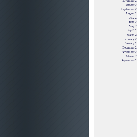
November 2
October 2
September 2
August 2
July 
June 2
May 2
April 
March 2
February 
January 
December 2
November 2
October 2
September 2