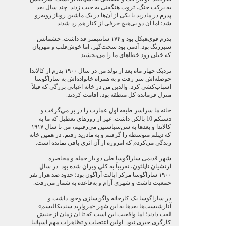
به برکت جنگ، ثروت هنگفتی به جیب زدند. چند سال بعد
پدرم در مادرید با یکی از آن‌ها در یک ماشین روباز روبه‌رو
شد؛ اما آن دو بی‌هیچ حرفی از کنار هم رد شدند.
پدرم قوی‌هیکل بود و ۱۷۴ سانتیمتر قد داشت. چشمانش
سبزرنگ بود. آدمی بود سخت‌گیر، اما خوش‌قلب و مهربان
که خیلی زود خطاهای ما را می‌بخشید.
نزدیک چهار ماه بعد از تولد من در سال ۱۹۰۰ پدرم از کالاندا
حوصله‌اش سر رفت و به همراه خانواده‌اش به ساراگوسا
اسباب‌کشی کرد. والدین من در خانه اعیانی بزرگی که قبلاً
منزل فرمانده کل منطقه بود، اقامت کردند.
خانه ما سراسر طبقه اول عمارت را در بر می‌گرفت و
دستکم 10 بالکن داشت. غیر از روزهای تعطیل که ما به
کالاندا و بعدها به سن‌سباستین می‌رفتیم، من تا سال ۱۹۱۷
که دیپلم متوسطه را گرفتم و به مادرید رفتم، در همین خانه
زندگی می‌کردم که امروزه از آن اثری باقی نمانده است.
شهر قدیمی ساراگوسا طی دو بار حمله و محاصره
ارتشیان ناپلئون، تقریباً به کلی ویران شده بود. در سال
۱۹۰۰ ساراگوسا مرکز ایالت آراگون بود؛ حدود صد هزار نفر
جمعیت داشت و شهری آرام و به‌قاعده به شمار می‌رفت.
در ساراگوسا یک کارخانه واگن‌سازی وجود داشت و
آنارشیست‌ها بعدها به این شهر «مروارید سندیکالیسم»
لقب دادند؛ اما واقعیت این است که تا آن زمان از جنبش
کارگری خبری نبود. اولین اعتصاب و تظاهرات مهم اسپانیا