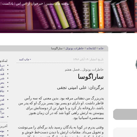
نوشته های پیشین
|
خبرخوان آر اس اس
|
پادکست
|
خانه
>
کتابخانه
>
خاطرات بونوئل
> ساراگوسا
تاریخ انتشار: ۱۹ آبان ۱۳۸۶
• چاپ کنید
لینکدو
درب
خاطرات بونوئل ـ فصل هفتم
ناک
قند
ساراگوسا
شری
پس 
برگردان: علی امینی نجفی
نقد
تنا
سجا
پدر‌بزرگ من دهقانی مرفه بود. بدین معنی که سه رأس
قدر
قاطر داشت. او دارای دو پسر بود: پسر بزرگ او که پدر من
تجرب
باشد، داروخانه باز کرد و با چهار تن از دوستانش برای
رور
پیوستن به ارتش راهی کوبا شد که در آن زمان هنوز
پرا
تقد
مستعمره اسپانیا بود.
آخرین
وقتی پدرم در کوبا به پادگان رسید باید برگه‌ای را می‌نوشت
بوسه
و تحویل می‌داد. مقامات ارتش با دیدن دست‌خط خوش و
بوسه