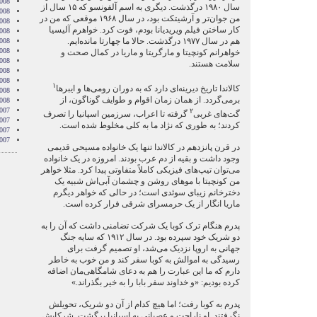
008
سال ۱۹۸۰ درگذشت. دیگری به اسم آلفونسو که ۱۵ سال از
008
من جوان‌تر و آرشیتکت بود، در سال ۱۹۶۸ موقعی که من در
008
کار ساختن فیلم ویریدیانا بودم، فوت کرد. خواهرم آلیسیا
008
هم در سال ۱۹۷۷ درگذشت. حالا ما چهارتا مانده‌ایم.
2008
008
خواهرانم کونچیتا و مارگریتا و ماریا در کمال صحت و
008
سلامت هستند.
2008
008
۱
کالاندا تاریخ دیرینه‌ای دارد که به دوران رومی‌ها و ایبرها
2008
برمی‌گردد. از همان زمان اقوام و طوایف گوناگون، از
2008
007
۲
گت‌های غربی
گرفته تا اعراب، سرزمین اسپانیا را تصرف
007
کردند؛ به طوری که نژاد ما به کلی مخلوط شده است.
007
007
در قرن پانزدهم در کالاندا تنها یک خانواده مسیحی قدیمی
وجود داشت و بقیه از دم عرب بودند. امروزه در یک خانواده
می‌توان تیپ‌های فیزیکی کاملاً متفاوتی پیدا کرد. مثلا خواهر
من کونچیتا با موهای روشن و چشمان آبی‌اش شبیه یک
دخترخانم زیبای سوئدی است؛ در حالی که خواهر دیگرم
ماریا انگار از یک حرمسرای شرقی فرار کرده است.
پدرم هنگام ترک کوبا یک شرکت تضامنی داشت که آن را به
دو شریک خود سپرده بود. در سال ۱۹۱۲ که سایه جنگ
جهانی به اروپا نزدیک می‌شد، او تصمیم گرفت برای
رسیدگی به اموالش به کوبا سفر کند و من خوب به خاطر
دارم که ما این عبارت را هم به دعای شامگاهی‌مان اضافه
کرده بودیم: «و خداوند سفر بابا را به خیر بگذراند.»
پدرم به کوبا رفت؛ اما هیچ کدام از آن دو شریک، تحویلش
نگرفتند. او ناراحت و عصبانی به اسپانیا برگشت. شرکایش