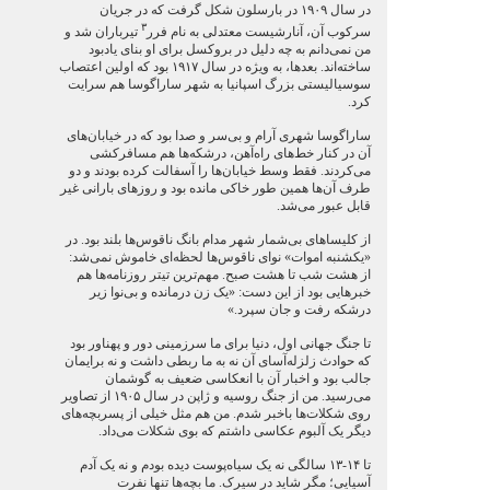
در سال ۱۹۰۹ در بارسلون شکل گرفت که در جریان
۳
سرکوب آن، آنارشیست معتدلی به نام فرر
تیرباران شد و
من نمی‌دانم به چه دلیل در بروکسل برای او بنای یادبود
ساخته‌اند. بعدها، به ویژه در سال ۱۹۱۷ بود که اولین اعتصاب
سوسیالیستی بزرگ اسپانیا به شهر ساراگوسا هم سرایت
کرد.
ساراگوسا شهری آرام و بی‌سر و صدا بود که در خیابان‌های
آن در کنار خط‌های راه‌آهن، درشکه‌ها هم مسافرکشی
می‌کردند. فقط وسط خیابان‌ها را آسفالت کرده بودند و دو
طرف آن‌ها همین طور خاکی مانده بود و روزهای بارانی غیر
قابل عبور می‌شد.
از کلیساهای بی‌شمار شهر مدام بانگ ناقوس‌ها بلند بود. در
«یکشنبه اموات» نوای ناقوس‌ها لحظه‌ای خاموش نمی‌شد:
از هشت شب تا هشت صبح. مهم‌ترین تیتر روزنامه‌ها هم
خبرهایی بود از این دست: «یک زن درمانده و بی‌نوا زیر
درشکه رفت و جان سپرد.»
تا جنگ جهانی اول، دنیا برای ما سرزمینی دور و پهناور بود
که حوادث زلزله‌آسای آن نه به ما ربطی داشت و نه برایمان
جالب بود و اخبار آن با انعکاسی ضعیف به گوشمان
می‌رسید. من از جنگ روسیه و ژاپن در سال ۱۹۰۵ از تصاویر
روی شکلات‌ها باخبر شدم. من هم مثل خیلی از پسربچه‌های
دیگر یک آلبوم عکاسی داشتم که بوی شکلات می‌داد.
تا ۱۴-۱۳ سالگی نه یک سیاه‌پوست دیده بودم و نه یک آدم
آسیایی؛ مگر شاید در سیرک. ما بچه‌ها تنها نفرت