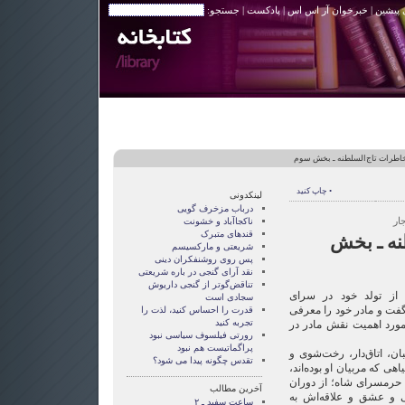
 پیشین
|
خبرخوان آر اس اس
|
پادکست
| جستجو:
اطرات تاج‌السلطنه ـ بخش سوم
• چاپ کنید
لینکدونی
درباب مزخرف گویی
ار
ناکجاآباد و خشونت
قندهای متبرک
نه ـ بخش
شریعتی و مارکسیسم
پس روی روشنفکران دینی
نقد آرای گنجی در باره شریعتی
تناقض‌گوتر از گنجی داريوش
 از تولد خود در سرای
سجادی است
فت و مادر خود را معرفی
قدرت را احساس کنید، لذت را
تجربه کنید
رمورد اهمیت نقش مادر در
رورتی فيلسوف سياسی نبود
پراگماتيست هم نبود
بان، اتاق‌دار، رخت‌شوی و
تقدس چگونه پيدا می شود؟
هی که مربیان او بوده‌اند،
 حرمسرای شاه؛ از دوران
آخرین مطالب
ی و عشق و علاقه‌اش به
ساعت سفید ـ ۲