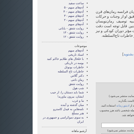
ساعت سفید
آدم‌های مبهم - ۵
زبان فرانسه رمان‌های قرن
آدم‌های مبهم – ۴
آدم‌های مبهم - ۳
قیق او از وجنات و حرکات
آدم‌های مبهم - ۲
یه توصیف رمان‌نویسان
آدم‌های مبهم
نین قابل توجه است دقت
روایت شفق – پایانی
 مؤثر دوران کودکی و نیز
روایت شفق - ۱۳
خاطرات تاج‌السلطنه.
روایت شفق - ۱۲
موضوعات
آدم‌های مبهم
 بشنوید
]
اسناد تاریخی
با خلخال های طلایم خاکم کنید
بوسه در تاریکی
خاطرات بونوئل
خاطرات تاج السلطنه
دکتر گلاس
رمانِ ناتنی
روایت شفق
شب هول
شما بايد دستتان را، از جيب
‌سایت منتشر می‌شود.)
ايشان، بيرون بياوريد!
ما و غرب
امنت بگذارید.
میان گذشته و آینده
 از
ادیتور زمانه
استفاده کنید.
نامه‌هایی به فیدل کاسترو
یا حمله شخصی باشد هرز محسوب
هنر مسلّح
خواهد شد.
‌به سوی دموکراسی و جمهوری در
ایران
 مانده، منتشر نمی‌شود)
آرشیو ماهانه