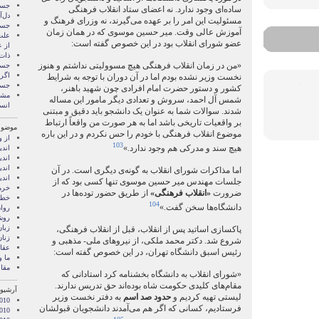
جست 
ساده‌ای وجود ندارد. نه اعضای ستاد انقلاب فرهنگی
دل‌آ
مسئولیت این امر را بر عهده می‌گیرند، نه وزرای فرهنگ و
جست 
آموزش عالی وقت. میر حسین موسوی که در همان زمان
علت
عضو شورای انقلاب بود در این خصوص گفته است:
از 
ذات
«من در زمان انقلاب فرهنگی هيچ مسووليتی نداشتم و هنوز
جست 
اگر 
نخست وزير نشده بودم اما در آن دوران با توجه به شرايط
جست 
کشور و دستور حضرت امام افرادی چون شهيد باهنر،
مشک
شمس آل احمد، سروش و تعدادی ديگر مامور اين مساله
انس
شدند. سوالات شما به عنوان يک دانشجو بايد دقيق و مبتنی
بر واقعيات تاريخی باشد اما به هر صورت من واقعاً ارتباط
موضوع
موضوع انقلاب فرهنگی با خودم را حس نکردم و در اين باره
از و
103
هيچ سند و مدرکی هم وجود ندارد.»
اند
اندي
اند
اما مذاکرات شورای انقلاب به گونه‌ی دیگری است. در آن
اند
جلسات مهندس میر حسین موسوی تنها کسی بود که از
خرم
ضرورت
«انقلاب فرهنگی»
از طریق حضور توده‌ها در
خطا
104
دانشگاه‌ها سخن گفت.»
روا
روش
زبا
پاکسازی اساتید پس از انقلاب، قبل از انقلاب فرهنگی،
زنا
شروع شد. دکتر محمد ملکی، از نیروهای ملی- مذهبی و
عقاي
رئیس اسبق دانشگاه تهران، در این خصوص گفته است:
ما 
مقا
«شورای انقلاب به دانشگاه بخشنامه کرد استادانی که
مقام‌های کلیدی حکومت شاه بوده‌اند حق تدریس ندارند.
آرشیو 
لیستی تهیه کردیم و
حدود صد اسم
به دفتر نخست وزیر
010
فرستادیم، کسانی که اگر هم می‌آمدند دانشجویان قبولشان
010