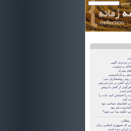
 جستجو:
نی
اب مزخرف گویی
جاآباد و خشونت
های متبرک
عتی و مارکسیسم
روی روشنفکران دینی
 آرای گنجی در باره شریعتی
قض‌گوتر از گنجی داريوش
دی است
ت را احساس کنید، لذت را
ه کنید
تی فيلسوف سياسی نبود
گماتيست هم نبود
س چگونه پيدا می شود؟
 مطالب
بی که جمهوری اسلامی برای
ن ایرانی دیده است