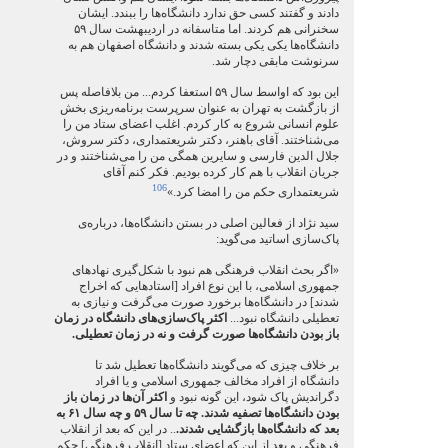
دادند و گفتند کسی حق ندارد دانشگاه‌ها را ببندد. ایشان
سخنرانی هم کردند. اما متاسفانه در اردیبهشت سال ۵۹
دانشگاه‌ها یکی یکی بسته شدند و دانشگاه اصفهان هم به
سرنوشت مابقی دچار شد.
این بود که اواسط سال ۵۹ استعفا کردم... من بلافاصله پس
از بازگشت به تهران به عنوان سرپرست برنامه‌ریزی بخش
علوم انسانی شروع به کار کردم. اغلب اعضای ستاد من را
می‌شناختند. آقای باهنر، دکتر شریعتمداری، دکتر سروش،
جلال الدین فارسی و سایرین همگی من را می‌شناختند و در
جریان انقلاب با هم کار کرده بودیم. فکر کنم آقای
106
شریعتمداری حکم من را امضا کرد.»
سید نژاد از فعالین اصلی در بستن دانشگاه‌ها، درباره‌ی
پاک‌سازی اساتید می‌گوید:
«اگر بحث انقلاب فرهنگی هم نبود با شکل‌گیری نهادهای
جمهوری اسلامی، با این نوع افراد [استادهایی که اخراج
شدند] در دانشگاه‌ها برخورد صورت می‌‌گرفت و نیازی به
تعطیلی دانشگاه نبود...
اکثر پاک‌سازی‌های دانشگاه در زمان
باز بودن دانشگاه‌ها صورت گرفت و نه در زمان تعطیلی.
بر خلاف چیزی که می‌گویند دانشگاه‌ها تعطیل شد تا
دانشگاه از افراد مخالف جمهوری اسلامی و یا افراد
دگراندیش پاک شود، این گونه نبود و
اکثر آن‌ها در زمان باز
بودن دانشگاه‌ها تصفیه شدند. چه تا سال ۵۹ و چه سال ۶۱ به
بعد که دانشگاه‌ها بازگشایی شدند.
.. در این که بعد از انقلاب
فرهنگی و بعد از این ‌که اعضای ستاد [انقلاب فرهنگی] حکم