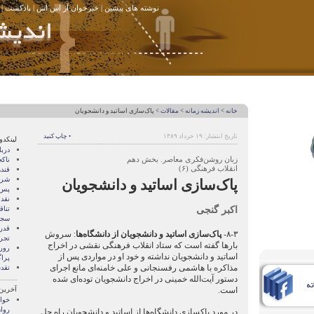
نوشته های پیشین
|
خبرخوان آر اس اس
|
پادکست
|
خانه
>
انديشه زمانه
>
مقالات
> پاک‌سازی اساتید و دانشجویان
تاریخ انتشار: ۱۹ خرداد ۱۳۸۹
• چاپ کنید
لینکدو
درب
زبان روشن‌فکری معاصر. بخش دهم
ناک
انقلاب فرهنگی (۶)
قند
شری
پاک‌سازی اساتید و دانشجویان
پس 
نقد
اکبر گنجی
تنا
سجا
قدر
۸-۳-
پاک‌سازی اساتید و دانشجویان از دانشگاه‌ها
: سروش
تجرب
بارها گفته است که ستاد انقلاب فرهنگی نقشی در اخراج
رور
اساتید و دانشجویان نداشته و خود او در مواردی پس از
پرا
مذاکره با هاشمی رفسنجانی و علی خامنه‌ای مانع اجرای
تقد
دستور آیت‌الله خمینی در اخراج دانشجویان توده‌ای شده
است.
آخرین
خوا
روا
در مورد پاکسازی دانشگاه‌ها از اساتید و دانشجویان راه حل