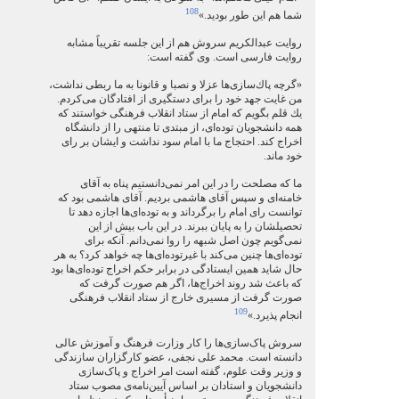
108
شما هم این طور بودید.»
روایت عبدالکریم سروش هم از این جلسه تقریباً مشابه
روایت فارسی است. وی گفته است:
«گرچه پاك‌سازی‌ها عزلا‌ و نصبا و قانونا به ما ربطی نداشت،
من غايت جهد خود را برای دستگيری از افتادگان می‌كردم.
يك قلم بگويم كه امام از ستاد انقلا‌ب فرهنگی خواستند كه
همه دانشجويان توده‌ای، از مبتدی تا منتهی را از دانشگاه
اخراج كند. احتجاج ما با امام سود نداشت و ایشان بر رای
خود ماند.
ما كه مصلحت را در اين امر نمی‌دانستيم پناه به آقای
خامنه‌ای و سپس آقای هاشمی برديم. آقای هاشمی بود كه
توانست رای امام را برگرداند و به توده‌ای‌ها اجازه دهد تا
تحصيلشان را به پايان ببرند. در اين باب بيش از اين
نمی‌گويم چون اصل شبهه را روا نمی‌دانم. آنكه برای
توده‌ای‌ها چنين می‌كند با غيرتوده‌ای‌ها چه خواهد كرد؟ به هر
حال شايد همين ايستادگی در برابر حكم اخراج توده‌ای‌‌ها بود
كه باعث شد روند اخراج‌ها، اگر هم صورت گرفت كه
صورت گرفت از مسيری خارج از ستاد انقلا‌ب فرهنگی
109
انجام پذيرد.»
سروش پاک‌سازی‌ها را کار وزارت فرهنگ و آموزش عالی
دانسته است. محمد علی نجفی، عضو کارگزاران سازندگی
و وزیر وقت علوم، گفته است امر اخراج و پاک‌سازی
دانشجویان و استادان بر اساس آیین‌نامه‌ی مصوب ستاد