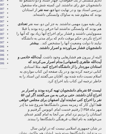
دادیم متشکل از یک حقوقدان، چهار استاد و دو دانشجو که
007
دانشجویان حق رای نداشتند. این کمیته شش ماه مشغول
007
007
بررسی اسناد بود و در نهایت تنها
دو، سه نفر
از استادان
007
بودند که معلوم شد به ساواک وابستگی داشته‌اند.
2007
007
ولی بقیه مورد مهمی نداشتند. به جز این دو، سه نفر
تعدادی
007
هم بودند که وابستگی نداشتند اما حرفی زده بودند یا قبلا
2007
مسوولیتی داشتند و فشار برای اخراج آنها زیاد بود که آنها را
007
اخراج نکردم، حکم موقت دادم که برای مدتی به دانشگاه
2007
2007
نیایند تا دولت وضعیت آنها را مشخص کند...
بیشتر
006
دانشجویان فشار می‌آوردند و اصرار داشتند.
006
006
البته از بیرون هم فشارهایی وجود داشت.
آیت‌الله خادمی و
006
آیت‌الله طاهری [اصفهانی] مدام اصرار می‌کردند که
006
استادان مورددار را از دانشگاه اخراج کنید.
مثلا استادی
کتابی ترجمه کرده بود و در یک صفحه این کتاب مواردی به
اسلام نسبت داده شده بود. آقایان می‌گفتند این استاد را به
خاطر ترجمه این کتاب باید اخراج کرد.
لیست ۵۶ نفره‌ای دانشجویان تهیه کرده بودند و اصرار بر
اخراج آنان داشتند. حتی برخی به من می‌گفتند اگر این ۵۶
نفر را اخراج کنی نماینده اول اصفهان برای مجلس خواهی
شد!
اول کار که زمزمه بستن دانشگاه‌ها شروع شد ما [در
مهر ماه ۱۳۵۸] رفتیم خدمت امام. اتوبوس گرفتیم و
استادان را بردیم نزد امام. من آنجا به امام گفتم عده‌ای
می‌خواهند به نام انقلاب فرهنگی دانشگاه‌ها را ببندند.
در شان جمهوری اسلامی نیست که در اولین سال
پیروزی‌اش دانشگاه‌ها بسته شود. ایشان هم واکنش نشان