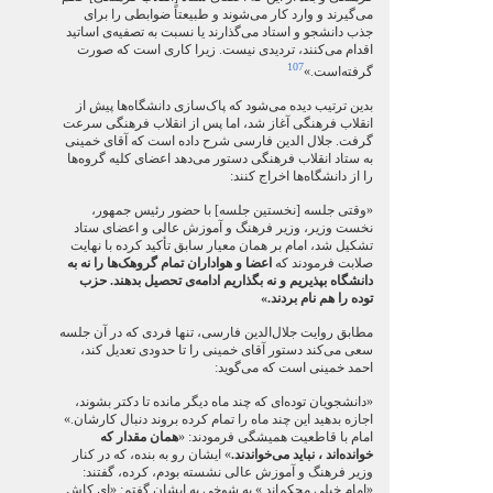
می‌گیرند و وارد کار می‌شوند و طبیعتاً ضوابطی را برای
جذب دانشجو و استاد می‌گذارند یا نسبت به تصفیه‌ی اساتید
اقدام می‌کنند، تردیدی نیست. زیرا کاری است که صورت
107
گرفته‌است.»
بدین ترتیب دیده می‌شود که پاک‌سازی دانشگاه‌ها پیش از
انقلاب فرهنگی آغاز شد، اما پس از انقلاب فرهنگی سرعت
گرفت. جلال الدین فارسی شرح داده است که آقای خمینی
به ستاد انقلاب فرهنگی دستور می‌دهد اعضای کلیه گروه‌ها
را از دانشگاه‌ها اخراج کنند:
«وقتی جلسه [نخستین جلسه] با حضور رئیس جمهور،
نخست وزیر، وزیر فرهنگ و آموزش عالی و اعضای ستاد
تشکیل شد، امام بر همان معیار سابق تأکید کرده با نهایت
صلابت فرمودند که
اعضا و هواداران تمام گروهک‌ها را نه به
دانشگاه بپذیریم و نه بگذاریم ادامه‌ی تحصیل بدهند. حزب
توده را هم نام بردند.»
مطابق روایت جلال‌الدین فارسی، تنها فردی که در آن جلسه
سعی می‌کند دستور آقای خمینی را تا حدودی تعدیل کند،
احمد خمینی است که می‌گوید:
«دانشجویان توده‌ای که چند ماه دیگر مانده تا دکتر بشوند،
اجازه بدهید این چند ماه را تمام کرده بروند دنبال کارشان.»
امام با قاطعیت همیشگی فرمودند: «
همان مقدار که
خوانده‌اند ، نباید می‌خواندند.
» ایشان رو به بنده، که در کنار
وزیر فرهنگ و آموزش عالی نشسته بودم، کرده، گفتند:
«امام خیلی محکم‌اند.» به شوخی به ایشان گفتم: «ای کاش