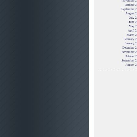
November 2
October 2
September 2
August 2
July 
June 2
May 2
April 
March 2
February 
January 
December 2
November 2
October 2
September 2
August 2