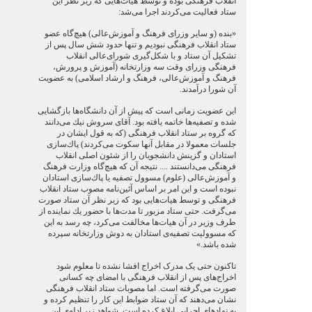
انقلاب فرهنگی بوده و توسط هیأت‌هایی که زیر نظر این
ستاد فعالیت می‌کردند اجرا می‌شد:
«بنده (و سایر وزرای فرهنگ و آموزش‌عالی) هیچ‌گاه عضو
ستاد انقلاب فرهنگی نبودیم و تنها حدود شش سال پس از
تشكیل آن ستاد و با شكل‌گیری شورای‌عالی انقلاب
فرهنگی وزرای وقت سه وزارتخانه (آموزش و پرورش،
فرهنگ و آموزش‌عالی، فرهنگ و ارشاد اسلامی) به عضویت
آن شورا درآمدند.
این عضویت زمانی است كه پیش از آن دانشگاه‌ها بازگشایی
شده و تصفیه‌ها خاتمه یافته بود. آقای سروش نیك می‌دانند
كه گروه بر ستاد انقلاب فرهنگی (كه به قول ایشان در
جلسات معمولا در مقابل آنها سكوت می‌كردند) پاك‌سازی
استادان و گزینش دانشجویان را از شئون اصلی انقلاب
فرهنگی می‌دانستند .... نتیجه آن كه هیچ‌گاه وزارت فرهنگ
و آموزش‌عالی (علوم) مسوول تصفیه یا پاك‌سازی استادان
نبوده است و این امر بر اساس آئین‌نامه مصوب ستاد انقلاب
فرهنگی و توسط هیات‌هایی بود كه زیر نظر آن ستاد صورت
می‌گرفت. حتی ستاد مزبور تا مدت‌ها با حضور یك نماینده از
طرف وزیر در آن هیات‌ها مخالفت می‌كرد، چه رسد به این
كه مسوولیت تصفیه‌ی استادان به دوش وزارتخانه سپرده
شده باشد.»
تاکنون حتی یک مدرک اخراج افشا نشده تا معلوم شود
اخراج‌های پس از انقلاب فرهنگی با امضای چه کسانی
صورت می‌گرفته است. اما مصوبات ستاد انقلاب فرهنگی
نشان می‌دهند که آن ستاد ضوابط این کار را تنظیم کرده و
به نهادهای اجرایی ابلاغ کرده است. شواهد زیر ادله‌ی این