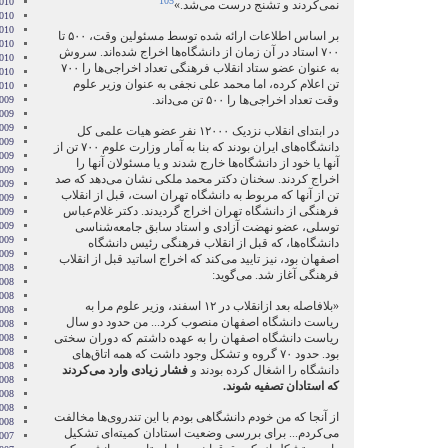
105
2010
نمی‌کردند و تشنج درست می‌شد.»
010
010
بر اساس اطلاعات ارائه شده توسط مسئولین وقت، ۵۰۰ تا
2010
۷۰۰ استاد در آن زمان از دانشگاه‌ها اخراج شده‌اند. سروش
010
به عنوان عضو ستاد انقلاب فرهنگی تعداد اخراجی‌ها را ۷۰۰
2010
تن اعلام کرده، اما محمد علی نجفی به عنوان وزیر علوم
2010
وقت تعداد اخراجی‌ها را ۵۰۰ تن می‌داند.
009
009
009
در ابتدای انقلاب نزدیک ۱۲۰۰۰ نفر عضو هیات علمی کل
009
دانشگاه‌های ایران بودند که بنا به آمار وزارت علوم ۷۰۰ تن از
009
آنها یا خود از دانشگاه‌ها خارج شدند و یا مسئولان آنها را
2009
اخراج کردند. سخنان دکتر محمد ملکی نشان می‌دهد که صد
009
تن از آنها که مربوط به دانشگاه تهران است، قبل از انقلاب
009
فرهنگی از دانشگاه تهران اخراج گردیدند. دکتر غلام‌عباس
2009
توسلی، عضو نهضت آزادی و استاد سابق جامعه‌شناسی
009
2009
دانشگاه‌ها، که قبل از انقلاب فرهنگی رئیس دانشگاه
2009
اصفهان بود، نیز تایید می‌کند که اخراج اساتید قبل از انقلاب
008
فرهنگی آغاز شد. می‌گوید:
008
008
«بلافاصله بعد ازانقلاب در ۱۲ اسفند، وزیر علوم مرا به
008
ریاست دانشگاه اصفهان منصوب کرد... من حدود دو سال
008
ریاست دانشگاه اصفهان را به عهده داشتم که دوران سختی
2008
008
بود. حدود ۷۰ گروه و تشکل وجود داشت که همه اتاق‌های
008
دانشگاه را اشغال کرده بودند و
فشار زیادی وارد می‌کردند
2008
که استادان تصفیه شوند.
008
2008
از آنجا که من خودم دانشگاهی بودم با این تندروی‌ها مخالفت
2008
می‌کردم... برای بررسی وضعیت استادان کمیته‌ای تشکیل
007