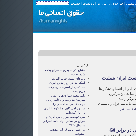
 پیشین
|
خبرخوان آر اس اس
|
پادکست
| جستجو:
لینکدونی
«شایع کردند پدرم به عراق پناهنده
شده است»
ت ایران تسلیت
روزهای تعلیق حزب‌اللهی‌ها
اشک خدا در روز قدس ایران
چه کسی از اینترنت پرسرعت
عدادی از اعضای تشکل‌ها
می‌ترسد؟
ر ساختمان مرکزی
نامه محمد ستاری‌فر، رییس
برگزار شد.
سازمان مدیریت و برنامه ریزی
. باید هم عزادار باشیم».
دولت خاتمی به احمدی‌نژاد
سناتور آمريکايي: مذاکره با ايران
لینک مستقیم
را آغاز کرده‌ايم
متن عهدنامه مرزى بين ايران و
عراق بر اساس توافقنامه الجزاير
در سال 1975
در برابر G8
بی نظیر بوتو، قربانی مذهب
خشونت
 کره زمین از مهمترین