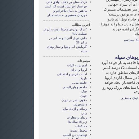
ترکمنستان بر خلاف توافق قبلی
شست سران ٨ است. اما آیا سران جهانی
خواستار افزایش قیمت گاز است
بر سر تصمیمات مشترک
ما هنوز به دنبال ماجراجو و
‌ای به توافق برسند؟
قهرمان هستيم و نه سياستمدار
جایزه نوبل آلترناتیو
شان دارند دنیا را به قهقرا
آخرین مطالب
نگران آینده خود و
"مرگ زودرس محیط زیست ایران
ند.
تسلیت باد!"
جايزه نوبل آلترناتيو صدايی در
ینک مستقیم
برابر G8
گرمایش آب و هوا و سناریوهای
سیاه
یوهای سیاه
موضوعات
اجعه به بار خواهد آورد.
آموزش و کليات
در جنوب اروپا میزان آب‌های قابل استفاده ۳۵ درصد کمتر
اروپا و ايران
ل‌های مناطق حاره به
امنيت فردی و اجتماعی
ر شمال قاره‌ی اروپا
تاریخ
‌های فاجعه‌بار ایجاد خواهد
جامعه مدنی
 سیل‌های بزرگ روبه‌رو
جامعه و پلوراليسم
جنگ
؟»
جهان
لینک مستقیم
حقوق بشر در ایران
دانشجویان
رسانه و آزادی بيان
زنان
زندان و مجازات
زير 18 ساله ها
محاکمات
محيط زيست
نهادهای بين المللی