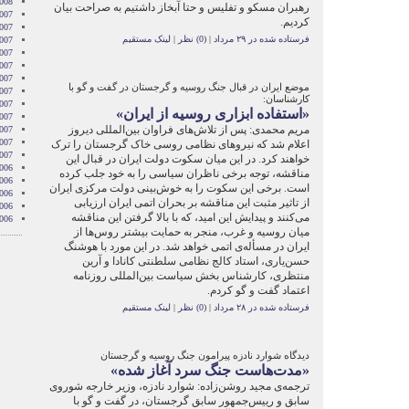
2008
رهبران مسکو و تفلیس و حتا آبخاز داشتیم به صراحت بیان
007
کردیم.‌
007
فرستاده شده در ۲۹ مرداد
|
(0) نظر
|
لینک مستقیم
007
007
007
2007
موضع ایران در قبال جنگ روسیه و گرجستان در گفت و گو با
007
کارشناسان:
007
«استفاده ابزاری روسیه از ایران»
2007
مریم محمدی: پس از تلاش‌های فراوان بین‌المللی دیروز
007
2007
اعلام شد که نیروهای نظامی روسی خاک گرجستان را ترک
2007
خواهند کرد. در این میان سکوت دولت ایران در قبال این
006
مناقشه، توجه برخی ناظران سیاسی را به خود جلب کرده
006
است. برخی این سکوت را به خوش‌بینی دولت مرکزی ایران
006
از تاثیر مثبت این مناقشه بر بحران اتمی ایران ارزیابی
006
می‌کنند و پیدایش این امید، که با بالا گرفتن این مناقشه
006
میان روسیه و غرب، منجر به حمایت بیشتر روس‌ها از
ایران در مسأله‌ی اتمی خواهد شد. در این مورد با هوشنگ
حسن‌یاری، استاد کالج نظامی سلطنتی کانادا و آرین
منتظری، کارشناس بخش سیاست بین‌المللی روزنامه
اعتماد گفت و گو کردم.
فرستاده شده در ۲۸ مرداد
|
(0) نظر
|
لینک مستقیم
دیدگاه شوارد نادزه پیرامون جنگ روسیه و گرجستان
«مدت‌هاست جنگ سرد آغاز شده»
ترجمه‌ی مجید روشن‌زاده: شوارد نادزه، وزیر خارجه شوروی
سابق و رییس‌جمهور سابق گرجستان، در گفت و گو با