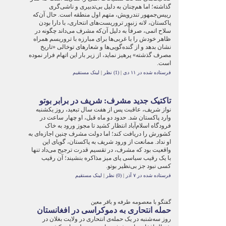
گذاشته؛ اما هم‌چنان به دلیل بی‌تدبیری و ناشی‌گری
رییس‌جمهور تندرویش، متهم اول منطقه است. حال آن‌که
پاکستان، لانه زنبور تروریست‌های انتحاری، با دارا بودن
سلاح اتمی، صرفاً به دلیل آن‌که مشرف می‌داند چگونه در
ظاهر خودش را با غربی‌ها برای مبارزه با تروریسم همراه
نشان بدهد و از گنده‌گویی‌ها و شعارهای توخالی «تاریخ
مصرف گذشته» پرهیز نماید، از زیر بار این اتهام فرار نموده
است.
فرستاده شده در ۱۱ دی
|
(1) نظر
|
لینک مستقیم
تاکتیک جدید مشرف: شریف در برابر بوتو
نواز شریف، عاقبت پس از هفت سال تبعید، روز یکشنبه
وارد پاکستان شد. حدود دو ماه قبل، او چهار ساعت در
فرودگاه اسلام‌آباد انتظار کشید تا مجوز ورود به خاک
کشورش را دریافت کند؛ اما دولت مشرف چنین اجازه‌ای به
او نداد. ممانعت از ورود شریف به پاکستان، گویای این
واقعیت بود که مشرف، در تقسیم قدرت ترجیح می‌داد تنها
با یک رقیب سیاسی پای میز مذاکره بنشیند؛ آن رقیب
کسی نبود جز بی‌نظیر بوتو.
فرستاده شده در ۷ آذر
|
(0) نظر
|
لینک مستقیم
گفتگو با معصومه طرفه و باقر معین
حمله انتحاری به دموکراسی در افغانستان
روز سه‌شنبه در یک حمله‌ی انتحاری در ولایت بغلان در