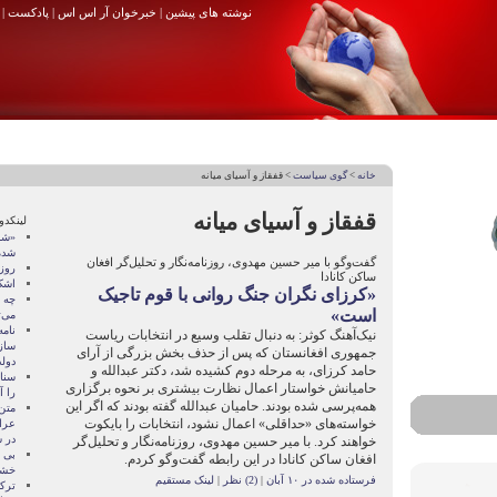
نوشته های پیشین
|
خبرخوان آر اس اس
|
پادکست
|
خانه
>
گوی سیاست
> قفقاز و آسیای میانه
قفقاز و آسیای میانه
لینکدو
«شای
شده
گفت‌وگو با میر حسین مهدوی، روزنامه‌نگار و تحلیل‌گر افغان
روزه
ساکن کانادا
اشک
«کرزای نگران جنگ روانی با قوم تاجیک
چه 
است»
می‌
نام
نیک‌آهنگ کوثر: به دنبال تقلب وسیع در انتخابات ریاست
ساز
جمهوری افغانستان که پس از حذف بخش بزرگی از آرای
دول
حامد کرزای، به مرحله دوم کشیده شد، دکتر عبدالله و
سنات
حامیانش خواستار اعمال نظارت بیشتری بر نحوه برگزاری
را آ
همه‌پرسی شده‌ بودند. حامیان عبدالله گفته‌ بودند که اگر این
متن
خواسته‌های «حداقلی» اعمال نشود، انتخابات را بایکوت
عرا
در سا
خواهند کرد. با میر حسین مهدوی، روزنامه‌نگار و تحلیل‌گر
بی 
افغان ساکن کانادا در این رابطه گفت‌وگو کردم.
خشو
فرستاده شده در ۱۰ آبان
|
(2) نظر
|
لینک مستقیم
ترک