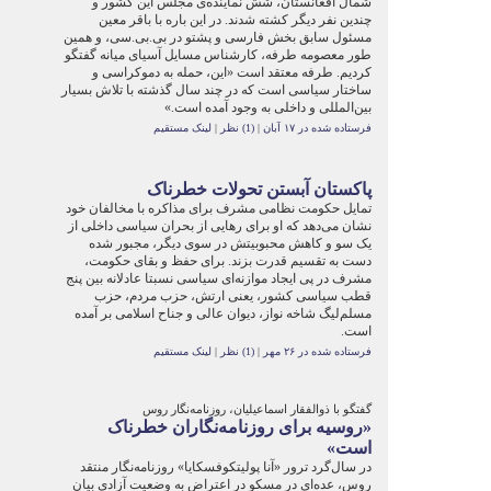
شمال افغانستان، شش نماینده‌ی مجلس این کشور و
چندین نفر دیگر کشته شدند. در این باره با باقر معین
مسئول سابق بخش فارسی و پشتو در بی‌.بی.سی، و همین
طور معصومه طرفه، کارشناس مسایل آسیای میانه گفتگو
کردیم. طرفه معتقد است «این، حمله به دموکراسی و
ساختار سیاسی است که در چند سال گذشته با تلاش بسیار
بین‌المللی و داخلی به وجود آمده است.»
فرستاده شده در ۱۷ آبان
|
(1) نظر
|
لینک مستقیم
پاکستان آبستن تحولات خطرناک
تمایل حکومت نظامی مشرف برای مذاکره با مخالفان خود
نشان می‌دهد که او برای رهایی از بحران سیاسی داخلی از
یک سو و کاهش محبوبیتش در سوی دیگر، مجبور شده
دست به تقسیم قدرت بزند. برای حفظ و بقای حکومت،
مشرف در پی ایجاد موازنه‌ای سیاسی نسبتا عادلانه بین پنج
قطب سیاسی کشور، یعنی ارتش، حزب مردم، حزب
مسلم‌لیگ شاخه نواز، دیوان عالی و جناح اسلامی بر ‌آمده
است.
فرستاده شده در ۲۶ مهر
|
(1) نظر
|
لینک مستقیم
گفتگو با ذوالفقار اسماعیلیان، روزنامه‌نگار روس
«روسیه برای روزنامه‌نگاران خطرناک
است»
در سال‌گرد ترور «آنا پولیتکوفسکایا» روزنامه‌نگار منتقد
روس، عده‌ای در مسکو در اعتراض به وضعيت آزادی بيان