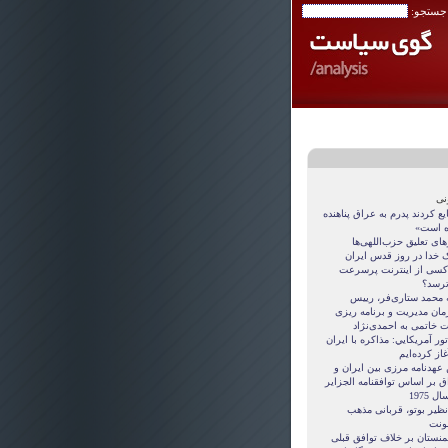
 جستجو:
نی
ع کردند پدرم به عراق پناهنده
 است»
ای تعلیق حزب‌اللهی‌ها
 خدا در روز قدس ایران
کسی از اینترنت پرسرعت
ترسد؟
ه محمد ستاری‌فر، رییس
مان مدیریت و برنامه ریزی
ت خاتمی به احمدی‌نژاد
ور آمريکايي: مذاکره با ايران
غاز کرده‌ايم
 عهدنامه مرزى بين ايران و
ق بر اساس توافقنامه الجزاير
ل 1975
نظیر بوتو، قربانی مذهب
نت
منستان بر خلاف توافق قبلی