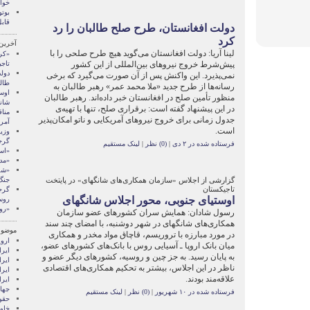
خوا
بوتو
قابل
دولت افغانستان، طرح صلح طالبان را رد
کرد
آخرین
لینا آریا: دولت افغانستان می‌گوید هیچ طرح صلحی را با
«کر
پیش‌شرط خروج نیروهای بین‌المللی از این کشور
تاج
دول
نمی‌پذیرد. این واکنش پس از آن صورت می‌گیرد که برخی
طالب
رسانه‌ها از طرح جدید «ملا محمد عمر» رهبر طالبان به
اوس
منظور تأمین صلح در افغانستان خبر داده‌اند. رهبر طالبان
شان
در این پیشنهاد گفته است: برقراری صلح، تنها با تهیه‌ی
منا
جدول زمانی برای خروج نیروهای آمریکایی و ناتو امکان‌پذیر
آمری
است.
وزی
گرج
فرستاده شده در ۲ دی
|
(0) نظر
|
لینک مستقیم
«است
«مد
«شک
گزارشی از اجلاس «سازمان همکاری‌های شانگهای» در پایتخت
جنگ
تاجیکستان
گرج
اوستیای جنوبی، محور اجلاس شانگهای
روس
«روس
رسول شادان: همایش سران کشورهای عضو سازمان
همکاری‌های شانگهای در شهر دوشنبه، با امضای چند سند
موضوع
در مورد مبارزه با تروریسم، قاچاق مواد مخدر و همکاری
اروپ
میان بانک ارو‌پا ـ آسیایی روس با بانک‌های کشورهای عضو،
ايرا
به ‌پایان رسید. به جز چین و روسیه، کشورهای دیگر عضو و
ايرا
ناظر در این اجلاس، بیشتر به تحکیم همکاری‌های اقتصادی
ايرا
علاقه‌مند بودند.
ایرا
جها
فرستاده شده در ۱۰ شهریور
|
(0) نظر
|
لینک مستقیم
حقو
خاور