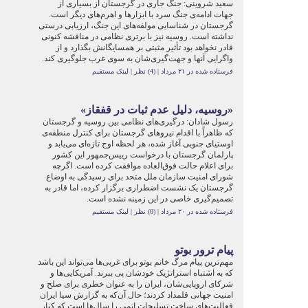
سعید شروینی: جنگ جاری در گرجستان از بسیاری از
جهات ادامه‌ی جنگ سرد با ابزار‌ها و اهرم‌های دیگر است.
گرجستان در شناسایی مولفه‌های این جنگ، ارزیابی درستی
نداشته است. روسیه نیز با برتری نظامی در مناقشه کنونی
قادر نخواهد بود تأثیر مثبتی بر همسایگانش بگذارد و از
واگرایی آنها و جهت‌گیری‌شان به سوی غرب جلوگیری کند.
فرستاده شده در ۲۱ مرداد
|
(4) نظر
|
لینک مستقیم
«روسیه، دلیل عدم ثبات در قفقاز»
رسول شادان: درگیری‌های نظامی بین روسیه و گرجستان
که ظاهراً با اقدام نیروهای گرجستان برای کنترل منطقه‌ی
اوستیای جنوبی آغاز شده، هر ‌لحظه اوج تازه‌ای می‌یابد و
پارلمان گرجستان با درخواست رییس‌جمهور این کشور
برای اعلام حالت فوق‌العاده موافقت کرده است. اگرچه
شورای امنیت سازمان ملل متحد برای رسیدگی به اوضاع
گرجستان یک نشست اضطراری برگزار کرده، اما قادر به
تصمیم‌‌گیری خاصی در این زمینه نشده است.
فرستاده شده در ۲۰ مرداد
|
(0) نظر
|
لینک مستقیم
پیام ترور بوتو
مهم‌ترین پیام مرگ خانم بوتو برای غربی‌ها می‌تواند این باشد
که به اشتباه استراتژیک خودشان پی ببرند. آمریکایی‌ها و
شرکای اروپایی‌شان، ایران را به عنوان خطری برای صلح و
امنیت جهانی قلمداد کردند؛ حال آن‌که به گزارش سیا ایران
فعالیت‌های ساخت تسلیحات اتمی را سال‌ها است که کنار