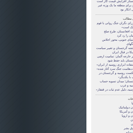
ستار افزایش قیمت گاز است
 برای منطقه ما یک وزنه غیر
 انکار بود
 مطالب
زای نگران جنگ روانی با قوم
یک است»
ت افغانستان، طرح صلح
ان را رد کرد
تیای جنوبی، محور اجلاس
گهای
قشه گرجستان و تغییر سیاست
کا در قبال ایران
ر خارجه آلمان: تمامیت ارضی
ستان باید حفظ شود
فاده ابزاری روسیه از ایران»
ت‌هاست جنگ سرد آغاز شده»
ست روسیه و گرجستان در
 با یکدیگر»
ستان؛ میدان تسویه حساب
یه و غرب
یه، دلیل عدم ثبات در قفقاز»
ات
ا
ن ديپلماتيک
ن و آمريکا
ن و اروپا
ن
ن
ق بشر
ميانه