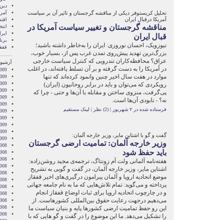
دین
تحلیل کریستوفر دیکی از مناقشه گرجستان و تاثیر آن بر سیاست
آمری
آمریکا درقبال ایران
اقت
مناقشه گرجستان و تغییر سیاست آمریکا در
انتخ
ایرا
قبال ایران
برن
نیوزویک، احسان نوروزی: ایران را به‌خاطر داشته باشید؛
قفقا
بزرگ‌ترین تهدید پیش‌روی تمدن غرب پس از، بسیار خوب،
عراق؟ محافظه‌کاران تندرویی که کنترل سیاست خارجی
آرشیو 
در آمریکا را به دست گرفته و بر آن تسلط یافته‌اند، در اغلب
009
موارد در هفت سال اخیر چنین وانمود کرده‌اند که تنها
009
009
رویکردی که می‌توان و باید در برابر روحانیون (ایران)
009
پی‌گرفت، منزوی ساختن و مقابله با آن‌ها و حتی - چرا که
2009
نه؟ - نابودی آن‌ها است.
009
فرستاده شده در ۲ شهریور
|
(2) نظر
|
لینک مستقیم
009
2009
009
2009
گفت و گو با اشتاین مایر، وزیر خارجه آلمان:
2009
وزیر خارجه آلمان: تمامیت ارضی گرجستان
008
باید حفظ شود
008
008
هفته‌نامه آلمانی ولت آم زونتاگ، ترجمه‌ی مجید روشن‌زاده:
008
اشتاین مایر، وزیر خارجه آلمان، در گفت و گویی به تشریح
008
موضع اتحادیه اروپا و آلمان پیرامون درگیری‌های اخیر قفقاز
2008
پرداخته و می‌گوید: ‌تمام تلاش‌هایی که ما به نام جامعه جهانی
008
و در چارچوب اتحادیه اروپا برای ثبات اوضاع قفقاز انجام
008
می‌دهیم درجهت رعایت حقوق بین‌المللی کشورهاست. از
2008
008
این رو حفظ تمامیت ارضی کشورها پایه و بنیان سیاست ما
2008
را تشکیل می‌دهد. ما این موضوع را در گفت و گو هایی که با