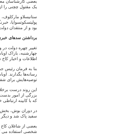
بعضی کارشناسان معتق
یک مقتول چچنی را از 
ستانیسلاو مارکلوف، و
پولیتسکوتسوایا، خبرنگ
بود و از منتقدان دو
برداشتن سدهای خبری
تغییر چهره دولت در وا
چهارشنبه، باراک اوبا
اطلاعات و اخبار کاخ 
بنا به فرمان رئیس جم
رسانه‌ها بگدارند. اوب
توصیه‌هایش برای شفاف
این روند درست برخلا
بزرگی از امور بدست 
که با کابینه ارتباطی 
در دوران بوش، بخش عم
سفید پاک شد و دیگر د
شخصی استفاده می کرد