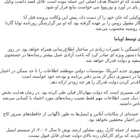
دند که او احتمالا هدف اصلی این حمله نبوده است. قاتل قصد داشت وکیل
پای در آورد و بوربووا می خواست مانع فرار او شود.
کیلی که جان خود را از دست داد، پیش این وکالت پرونده قتل آنا
ار مقتول روس را بر عهده گرفته بود که او نیز گزارشگر روزنامه نوایا گازتا
لت روسیه محسوب می‌شد.
 توسط اوباما
شینگتن با تغییرات زیادی در ساختار اطلاع‌رسانی همراه خواهد بود. در روز
ما دستور ویژه ای صادر کرد که باعث آزادی عمل بیشتر رسانه‌ها در جستجوی
سفید و دولت فدرال خواهد شد.
هوری جدید آمریکا، موسسات دولتی موظفند اطلاعات را تا حد ممکن در اختیار
اما در دستوری دیگر از مدیر دفتر برنامه و بودجه خود خواسته است
‌تر کردن دولت فدرال را هر چه زودتر ارائه دهد.
ف مسیری است که دولت پنهان‌کار قبلی طی کرده بود. در زمان هدایت بخش
دیک چنی، اطلاعات مهم فقط نصیب رسانه‌های مورد اعتماد یا کسانی می‌شد
خاص داشتند.
ده‌ای از مکاتبات آنلاین و ایمیل‌ها به طور ناگهانی از حافظه‌های سرور کاخ
ر اختیار محققین نخواهد بود.
بعضی از شاغلان کاخ سفید از جمله کارل روو، مشاور ارشد بوش تا سال ۲۰۰۶، از سیستم ایمیل
ند که برای کارکنان رده بالای دولت چندان قابل قبول نیست.