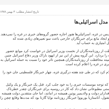
تاریخ انتشار مطلب: ۳ بهمن ۱۳۸۷
دل اسرائیلی‌ها
بس در غزه، اسرائیلی‌ها هنوز اجازه حضور گروه‌های خبری در غزه را نمی‌دهند.
ایجاد مانع برای خبرنگاران خارجی باعث سو تعبیرهای زیادی شده که
ل امتیازی به حساب آید.
ظت از روزنامه‌نگاران از نخست وزیر اسرائیل در خواست کرد موانع حضور
 را بردارد. این گروه پیش از این نیز از ایهود باراک وزیر دفاع اسرائیل چنین
ته محافظت از روزنامه‌نگاران همچنین تاثر خود را نسبت به حمله اسرائیل به
ری در غزه را اعلام کرده است.
ام کرد که در طی چند هفته درگیری غزه، چهار خبرنگار فلسطینی جان خود را
ود که توجه موسسات خبری را به خود جلب کرد. قتل یک خبرنگار و یک وکیل
تی مطبوعاتی نشان داد که کار در روسیه برای خبرنگاران چقدر خطرناک
ران دولت و ولادیمیر پوتین همیشه در امانند، اما جان منتقدین دولت همیشه
ل، آناستازیا بوربووا خبرنگار روزنامه نوایا گازتا بود که مدت‌ها وقایع چچن را