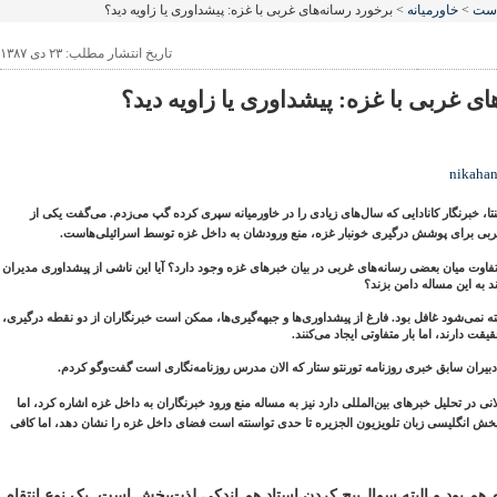
است
>
خاورميانه
> برخورد رسانه‌های غربی با غزه: پیشداوری یا زاویه دید؟
تاریخ انتشار مطلب: ۲۳ دی ۱۳۸۷
ای غربی با غزه: پیشداوری یا زاویه دید؟
nikaha
تا، خبرنگار کانادایی که سال‌های زیادی را در خاورمیانه سپری کرده گپ می‌زدم. می‌گفت یکی از
بی برای پوشش درگیری خونبار غزه، منع ورودشان به داخل غزه توسط اسرائیلی‌هاست.
 تفاوت میان بعضی رسانه‌های غربی در بیان خبرهای غزه وجود دارد؟ آیا این ناشی از پیشداوری مدیران
 به این مساله دامن بزند؟
نکته نمی‌شود غافل بود. فارغ از پیشداوری‌ها و جبهه‌گیری‌ها، ممکن است خبرنگاران از دو نقطه درگیری،
قت دارند، اما بار متفاوتی ایجاد می‌کنند.
از دبیران سابق خبری روزنامه تورنتو ستار که الان مدرس روزنامه‌نگاری است گفت‌وگو کردم.
انی در تحلیل خبرهای بین‌المللی دارد نیز به مساله منع ورود خبرنگاران به داخل غزه اشاره کرد، اما
بخش انگلیسی زبان تلویزیون الجزیره تا حدی تواسنته است فضای داخل غزه را نشان دهد، اما کافی
م هم بود و البته سوال‌پیچ کردن استاد هم اندکی لذت‌بخش است. یک نوع انتقام