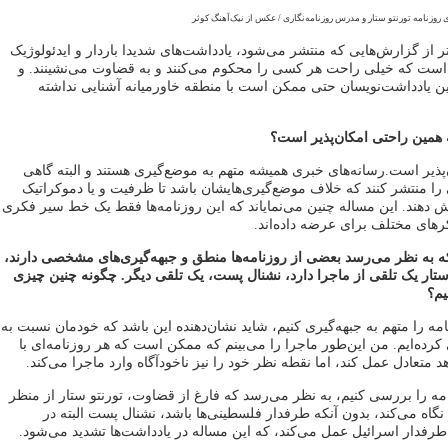
ی روزنامه تورنتو ستار و مدرس روزنامه‌نگاری / عکس از نیک‌آهنگ کوثر
ر از گزارش‌هایی که منتشر می‌شود، یادداشت‌های شدیدا باردار و ایدئولوژیک
 است که خیلی راحت هر کسی را محکوم می‌کنند و به قضاوت می‌نشینند. و
ن یادداشت‌نویسان حتی ممکن است با منطقه خاورمیانه آشنایی نداشته
به همین راحتی امکان‌پذیر است؟
پذیر است.رسانه‌های خبری همیشه متهم به موضع‌گیری هستند و البته گاهی
ا منتشر کنند که خلاف موضع‌گیری‌هایشان باشد تا ظرفیت و یا دموکراتیک
 دهند. این مساله چنین می‌نمایاند که این روزنامه‌ها فقط یک خط سیر فکری
کرهای مختلف برای عرضه داده‌اند.
به نظر می‌رسد بعضی از روزنامه‌ها منطق و جبهه‌گیری‌های مشخصی دارند،
و ستار یک تلقی از ماجرا دارد، نشنال پست، یک تلقی دیگر. چگونه چنین چیزی
یم؟
نامه را متهم به جبهه‌گیری کنیم، شاید نشان‌دهنده این باشد که خودمان نسبت به
 کرده‌ایم. من این‌طور ماجرا را می‌بینم که ممکن است که هر روزنامه‌ای با
 متعادل عمل کند، اما نقطه نظر خود را نیز ناخودآگاه وارد ماجرا می‌کند.
امه را بررسی کنیم، به نظر می‌رسد که فارغ از قضاوت، تورنتو ستار از منظر
نگاه می‌کند، بدون آنکه طرفدار فلسطینی‌ها باشد، نشنال پست البته در
رفدار اسرائیل عمل می‌کند، که این مساله در یادداشت‌ها تشدید می‌شود.