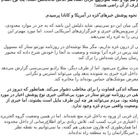
 طرف از آن راضی هستند!
ف نحوه پوشش خبرهای ّغزه در آمریکا و کانادا پرسیدم.
میان این دو نمی‌بینم، شاید دلیلش این باشد که به جز در موارد معدودی،
ز سرویس‌های خبری و خبرگزاری‌های آمریکایی است. اما مورد مهم‌تر این
ی را به غزه راه نمی‌دهند.
ی از درون غزه نداریم، مگر مثلا نوشته‌ای در روزنامه تورنتو ستار که مسوول
د پرس در غزه آنرا نوشته و وضعیت بد آنجا را خودش شرح داده که مجبور
رتمان بمباران شده‌اش را ترک کند.
درت مطرح می‌شود. اما از طرف دیگر، مثلا رادیو سی‌بی‌سی گزارش می‌دهد
 داخل غزه خبری به شنونده بدهد ولی می‌تواند استرس و نگرانی
معرض موشک‌های حماس بوده‌اند را مخابره کند.
 مساله اندکی قضاوت را برای مخاطب دشوار می‌کند. همانطور که دیروز در
ی در روزنامه تورنتو ستار در مورد بی‌عدالتی خبری نوع پوشش اخبار در مورد
شته بود، مردم می‌توانند هر چه این طرف مایل است بشنوند، اما خبری از
 وضعیت واقعی مردم غزه وجود ندارد.
 غربی از ورود به داخل غزه منع شده‌اند. اما در همین وضعیت گروه الجزیره
 اعتباری در غرب کسب کند، تلاش زیادی برای اطلاع‌رسانی از داخل محدوده
اما همان‌طوری که هارون صدیقی هم گفته، ما نمی‌توانیم به نقطه نظر
نگارانمان را به منطقه راه نداده‌اند.