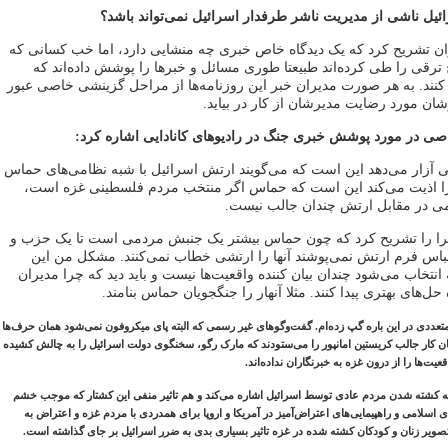
ائیل ناشی از مدیریت ناشر طرفدار اسرائیل نمی‌تواند باشد؟
 تشریح کرد که یک دیدگاه خاص خبری چه منشایی دارد، اما خب کسانی که
 ترقی را طی کرده‌اند طبیعتا طوری مسائل و خبرها را پوشش داده‌اند که
نند. به هر صورت مدیران خبر این روزنامه‌ها از مراحل گزینشی خاصی عبور
رشان مورد رضایت مدیرشان از کار در بیاید.
خاصی در مورد پوشش خبری جنگ در رادیوهای کانادایی اشاره کرد:
کی آزار می‌دهد این است که می‌گویند ارتش اسرائیل با شبه نظامی‌های حماس
مرا اذیت می‌کند این است که حماس اگر منتخب مردم فلسطینی غزه است،
ی در مقابل ارتش چندان جالب نیست.
را را تشریح کرد که چون حماس بیشتر یک جنبش مردمی است تا یک حزب و
باس فرم ارتش نمی‌پوشند آنها را ارتشی خطاب نمی‌کنند. مشکل من این
انتخاب می‌شود چندان بیان کننده واقعیت‌ها نیست و باید دید که چرا مدیران
حل‌های بهتری پیدا کنند. مثلا آنهار را جنگجویان حماس بنامند.
متعددی در این باره گپ زده‌ام. گفت‌وگوهای غیر رسمی که البته پای میکروفون نمی‌شود همان حرف‌ها
شان کار جالب کریستین امانپور را می‌ستودند که مارک رگو، سخنگوی دولت اسرائیل را به چالش کشیده
یت‌ها را از درون غزه به خبرنگاران نداده‌اند.
 به کشته شدن مردم عادی توسط اسرائیل اشاره می‌کند و هم تاثیر منفی این کشتار که موجب خشم
اسلامی و راهپیمایی‌های اعتراض‌آمیز در آمریکا و اروپا برای همدردی با مردم غزه و اعتراض به
صویر زنان و کودکان کشته شده در غزه تاثیر بسیاری بدی به ضرر اسرائیل بر جای گذاشته است.