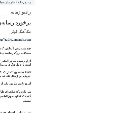
رادیو زمانه
>
خارج از سی
رادیو زمانه
برخورد رسانه‌ه
نیک‌آهنگ کوثر
ng@radiozamaneh.com
چند شب پیش با ساندرو کانتن
مشکلات بزرگ رسانه‌های غر
از او پرسیدم که چرا اینقدر
است یا عامل دیگری می‌تواند
کانتنتا معتقد بود که از یک 
خبرهایی را ارسال کنند که حقی
امروز با پیتر مارتین، یکی 
پیتر مارتین که سابقه‌ای طول
گفت که فعالیت فوق‌العاده 
نیست.
پیتر زمانی استاد خود