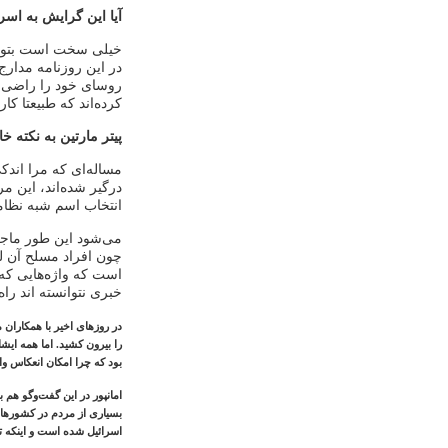
آیا این گرایش به اسر
خیلی سخت است بتوان
در این روزنامه مدارج
روسای خود را راضی ک
کرده‌اند که طبیعتا کا
پیتر مارتین به نکته 
مساله‌ای که مرا اند
درگیر شده‌اند، این 
انتخاب اسم شبه نظام
می‌شود این طور ماج
چون افراد مسلح آن ل
است که واژه‌هایی که 
خبری نتوانسته اند راه 
در روزهای اخیر با همکاران 
را بیرون کشید. اما همه ای
بود که چرا امکان انعکاس واقع
امانپور در این گفت‌وگو هم
بسیاری از مردم در کشورهای 
اسرائیل شده است و اینکه ت