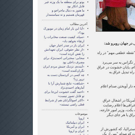
بوتو برای منطقه ما یک وزنه غیر
قابل انکار بود
ما هنوز به دنبال ماجراجو و
قهرمان هستيم و نه سياستمدار
آخرین مطالب
«آیا این بار امام زمان در نیویورک
بود؟»
«سپاه، کیفیت صنعت مخابرات را
ارتقاء نخواهد داد»
ی در جهان روبرو شد:
ایران باز در صدر اخبار جهان
«از نظر حقوقی، ایران تعهداتش
 "نقطه عطفی مهم" در راه
را نقض کرده است»
سحابی: سخنرانی احمدی‏نژاد برای
ر تگزاس به سر می‌برد
مصرف داخلی بود
«آینده‌ی نزدیک جنبش مردم ایران
م، پایان خشونت در عراق
نگران‌کننده است»
ه تبدیل عراق به
چه کسی در کردستان دست به
ترور زد؟
«شباهت» نتایج شمارش آرا با
ه دار آویختن صدام اعلام
آمارهای احمدی‌نژاد
«احمد گفت خشونت این‌جا برای
تو قابل تصور نیست»
 آمریکا در اشغال عراق
«اکثر اصول‏گرایان هم از شرایط
فعلی راضی نیستند»
راقی‌ها اعلام رضایت
ت بکت، وزیر امور خارجه،
موضوعات
راق یا هر جای دیگر
اروپا
ايران ديپلماتيک
ايران و آمريکا
استرالیا، که کشورش از
ايران و اروپا
ت که صدام "پس از یک