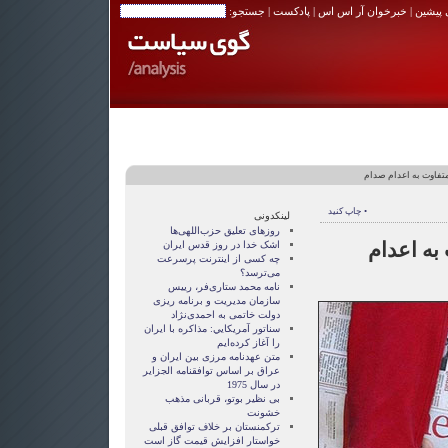
 پیشین
|
خبرخوان آر اس اس
|
پادکست
| جستجو:
تفاوت به اعدام صدام
• چاپ کنید
لینکدونی
روزهای تعلیق حزب‌اللهی‌ها
به اعدام
اشک خدا در روز قدس ایران
چه کسی از اینترنت پرسرعت
می‌ترسد؟
نامه محمد ستاری‌فر، رییس
سازمان مدیریت و برنامه ریزی
دولت خاتمی به احمدی‌نژاد
سناتور آمريکايي: مذاکره با ايران
را آغاز کرده‌ايم
متن عهدنامه مرزى بين ايران و
عراق بر اساس توافقنامه الجزاير
در سال 1975
بی نظیر بوتو، قربانی مذهب
خشونت
ترکمنستان بر خلاف توافق قبلی
خواستار افزایش قیمت گاز است