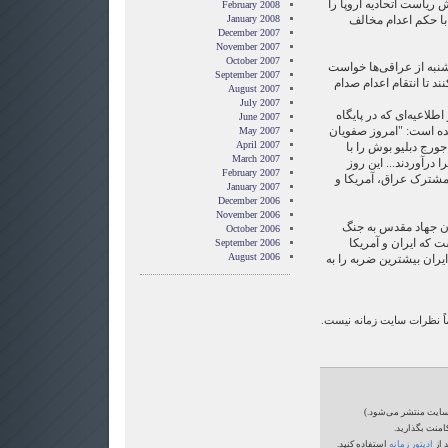
 ریاست اتحادیه اروپا را
February 2008
 با حکم اعدام مخالف
January 2008
December 2007
November 2007
October 2007
نبه از عراقی‌ها خواست
September 2007
نند تا انتقام اعدام صدام
August 2007
July 2007
لاعیه‌ای که در پایگاه
June 2007
ده است: "امروز صفویان
May 2007
April 2007
ورج دبلیو بوش را با
March 2007
 درآوردند... این روز
February 2007
مشترک عراق، آمریکا و
January 2007
December 2006
November 2006
 شدن جهاد مقدس به جنگ
October 2006
ت که ایران و آمریکا
September 2006
August 2006
 ایران بیشترین ضربه را به
ماً نظرات سایت زمانه نیست.
‌سایت منتشر می‌شود.)
امنت بگذارید.
 از
ادیتور زمانه
استفاده کنید.