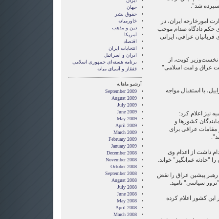
ایران
سپرده شد".
جهان
حقوق بشر
 امورخارجه ایران، در
خاورميانه
دین و مذهب
 حكم دادگاه صدام موجب
آمریکا
 قربانيان عراقي، ايرانی
اقتصاد
انتخابات ایران
ایران و اسرائیل
 نخست‌وزیر کویت، از
برنامه هسته‌ای جمهوری اسلامی
ت عراق و امت اسلامی"
قفقاز و آسیای میانه
آرشیو ماهانه
یل، با استقبال مواجه
September 2009
August 2009
July 2009
June 2009
 نیز اعلام کرد:
May 2009
ایندگان کشورها و
April 2009
 مقامات عراقی برای
March 2009
د".
February 2009
January 2009
ام داشت از اعدام وی
December 2008
ا "حادثه غم‌انگیز" خواند.
November 2008
October 2008
September 2008
رهبر پیشین عراق را نقض
August 2008
 "ترور سیاسی" نامید.
July 2008
June 2008
 این کشور اعلام کرده
May 2008
April 2008
March 2008