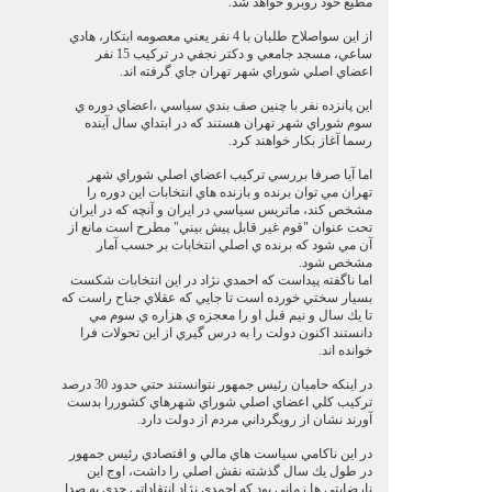
مطيع خود روبرو خواهد شد.
از اين سواصلاح طلبان با 4 نفر يعني معصومه ابتكار، هادي
ساعي، مسجد جامعي و دكتر نجفي در تركيب 15 نفر
اعضاي اصلي شوراي شهر تهران جاي گرفته اند.
اين پانزده نفر با چنين صف بندي سياسي ،اعضاي دوره ي
سوم شوراي شهر تهران هستند كه در ابتداي سال آينده
رسما آغاز بكار خواهند كرد.
اما آيا صرفا بررسي تركيب اعضاي اصلي شوراي شهر
تهران مي توان برنده و بازنده هاي انتخابات اين دوره را
مشخص كند، ماتريس سياسي در ايران و آنچه كه در ايران
تحت عنوان "قوم غير قابل پيش بيني" مطرح است مانع از
آن مي شود كه برنده ي اصلي انتخابات بر حسب آمار
مشخص شود.
اما ناگفته پيداست كه احمدي نژاد در اين انتخابات شكست
بسيار سختي خورده است تا جايي كه عقلاي جناح راست كه
تا يك سال و نيم قبل او را معجزه ي هزاره ي سوم مي
دانستند اكنون دولت را به درس گيري از اين تحولات فرا
خوانده اند.
در اينكه حاميان رئيس جمهور نتوانستند حتي حدود 30 درصد
تركيب كلي اعضاي اصلي شوراي شهرهاي كشوررا بدست
آورند نشان از رويگرداني مردم از دولت دارد.
در اين ناكامي سياست هاي مالي و اقتصادي رئيس جمهور
در طول يك سال گذشته نقش اصلي را داشت، اوج اين
نارضايتي ها زماني بود كه احمدي نژاد انتقاداتي جدي به صدا