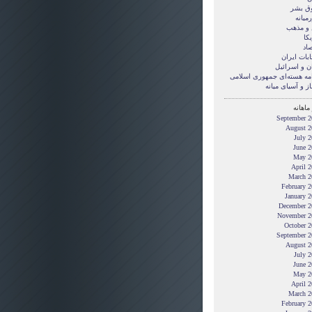
ق بشر
ميانه
 و مذهب
کا
صاد
ابات ایران
ن و اسرائیل
امه هسته‌ای جمهوری اسلامی
ز و آسیای میانه
ماهانه
September 2
August 2
July 
June 2
May 2
April 
March 2
February 
January 
December 2
November 2
October 2
September 2
August 2
July 
June 2
May 2
April 
March 2
February 