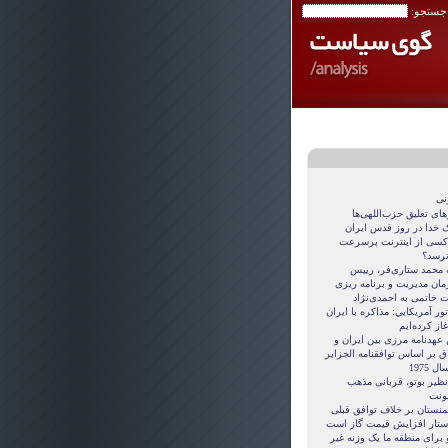
 جستجو:
نی
ای تعلیق حزب‌اللهی‌ها
 خدا در روز قدس ایران
کسی از اینترنت پرسرعت
ترسد؟
ه محمد ستاری‌فر، رییس
مان مدیریت و برنامه ریزی
ت خاتمی به احمدی‌نژاد
ور آمريکايي: مذاکره با ايران
غاز کرده‌ايم
 عهدنامه مرزى بين ايران و
ق بر اساس توافقنامه الجزاير
ل 1975
نظیر بوتو، قربانی مذهب
نت
منستان بر خلاف توافق قبلی
ستار افزایش قیمت گاز است
 برای منطقه ما یک وزنه غیر