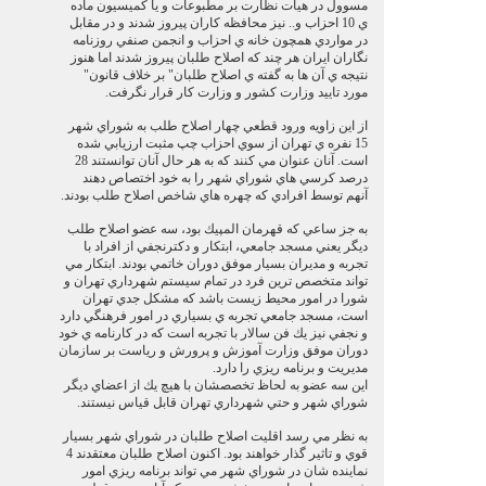
مسوول در هيات نظارت بر مطبوعات و يا كميسيون ماده
ي 10 احزاب و.. نيز محافظه كاران پيروز شدند و در مقابل
در مواردي همچون خانه ي احزاب و انجمن صنفي روزنامه
نگاران ايران هر چند كه اصلاح طلبان پيروز شدند اما هنوز
نتيجه ي آن ها به گفته ي اصلاح طلبان" بر خلاف قانون"
مورد تاييد وزارت كشور و وزارت كار قرار نگرفت.
از اين زاويه ورود قطعي چهار اصلاح طلب به شوراي شهر
15 نفره ي تهران از سوي احزاب چپ مثبت ارزيابي شده
است. آنان عنوان مي كنند كه به هر حال آنان توانستند 28
درصد كرسي هاي شوراي شهر را به خود اختصاص دهند
آنهم توسط افرادي كه چهره هاي شاخص اصلاح طلب بودند.
به جز ساعي كه قهرمان المپيك بود، سه عضو اصلاح طلب
ديگر يعني مسجد جامعي، ابتكار و دكترنجفي از افراد با
تجربه و مديران بسيار موفق دوران خاتمي بودند. ابتكار مي
تواند متخصص ترين فرد در تمام سيستم شهرداري تهران و
شورا در امور محيط زيست باشد كه مشكل جدي تهران
است، مسجد جامعي تجربه ي بسياري در امور فرهنگي دارد
و نجفي نيز يك فن سالار با تجربه است كه در كارنامه ي خود
دوران موفق وزارت آموزش و پرورش و رياست بر سازمان
مديريت و برنامه ريزي را دارد.
اين سه عضو به لحاظ تخصصشان با هيچ يك از اعضاي ديگر
شوراي شهر و حتي شهرداري تهران قابل قياس نيستند.
به نظر مي رسد اقليت اصلاح طلبان در شوراي شهر بسيار
قوي و تاثير گذار خواهند بود. اكنون اصلاح طلبان معتقدند 4
نماينده شان در شوراي شهر مي تواند برنامه ريزي امور