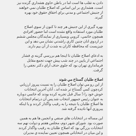
دادن به تقلب ها است اما در باطن حاوي هشداري گزنده نيز
است، هشداري بر اين اساس كه اصلاح طلبان نمي خواهند
از جنبش اجتماعي و مدني براي احقاق حقوق خود بهره
گيرند.
بهره گيري از اين جنبش هر چند تا كنون از سوي اصلاح
طلبان مورد استفاده واقع نشده است اما حضور افرادي
همچون خاتمي، كروبي وبسياري از نمايندگان مجلس ششم
در اردوي انان چنين كاري راشدني نشان مي دهد و اين
چيزيست كه محافظه كاران به شدت از آن بيم دارند.
به ادعاي اصلاح طلبان تا اينجا هم بررسي گزينه ي فشار
اجتماعي از پايين در چند شب پيش جهت تجمع مقابل
فرمانداري تهران بود كه جلوي حذف آراي دكتر نجفي را
گرفت.
اصلاح طلبان گستاخ مي شوند
از اين رو مي توان اصلاح طلبان را به نسبت پيروز ارزيابي
كردچون كمي گستاخ تر شده اند.، آنان آخرين انتخابات
خوش خود را 5 سال قبل تجربه كرده بودند كه خاتمي دوباره
به عنوان رئيس جمهور انتخاب شد.پس آن درتمام انتخابات
ها اصلاح طلبان يا نتيجه را به رقيب واگذار كردند و يا اينكه
پيروزي آنها ناديده گرفته شد.
اين مساله در انتخابات هاي صنفي و انجمن ها هم به همين
صورت بود. شوراي شهر دوم، مجلس هفتم و دولت نهم سه
انتخابات بزرگي بود كه اصلاح طلبان به رقيب واگذار كردند
و اين ميان در انتخاباتي همچون تعيين نماينده ي مديران