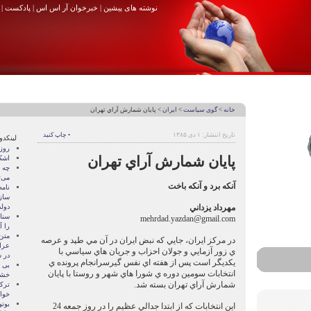
نوشته های پیشین
|
خبرخوان آر اس اس
|
پادکست
|
خانه
>
گوی سیاست
>
ایران
> پايان شمارش آراي تهران
تاریخ انتشار: ۱ دی ۱۳۸۵
• چاپ کنید
لینکدو
روزه
پايان شمارش آراي تهران
اشک
چه 
می‌
آنكه برد و آنكه باخت
نام
ساز
مهرداد يزداني
دول
سنات
mehrdad.yazdan@gmail.com
را آ
متن
در مركز ايران، جايي كه نبض ايران در آن مي طپد و عرصه
عرا
ي زور آزمايي و جولان احزاب و جريان هاي سياسي با
در سا
يكديگر است پس از هفته اي نفس گيرسرانجام پرونده ي
بی 
انتخابات سومين دوره ي شورا هاي شهر و روستا با پايان
خشو
شمارش آراي تهران بسته شد.
ترک
خوا
بوتو
اين انتخابات كه از ابتدا جدالي عظيم را در روز جمعه 24