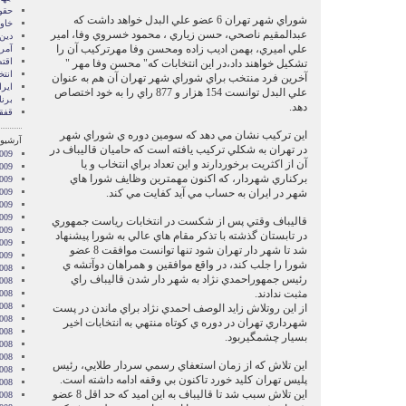
حقو
شوراي شهر تهران 6 عضو علي البدل خواهد داشت كه
خاور
عبدالمقيم ناصحي، حسن زياري ، محمود خسروي وفا، امير
دین
علي اميري، بهمن اديب زاده ومحسن وفا مهرتركيب آن را
آمری
اقت
تشكيل خواهند داد،در اين انتخابات كه" محسن وفا مهر "
انتخ
آخرين فرد منتخب براي شوراي شهر تهران آن هم به عنوان
ایرا
علي البدل توانست 154 هزار و 877 راي را به خود اختصاص
برن
دهد.
قفقا
اين تركيب نشان مي دهد كه سومين دوره ي شوراي شهر
آرشیو 
در تهران به شكلي تركيب يافته است كه حاميان قاليباف در
009
آن از اكثريت برخوردارند و اين تعداد براي انتخاب و يا
009
بركناري شهردار، كه اكنون مهمترين وظايف شورا هاي
2009
شهر در ايران به حساب مي آيد كفايت مي كند.
009
009
2009
قاليباف وقتي پس از شكست در انتخابات رياست جمهوري
009
در تابستان گذشته با تذكر مقام هاي عالي به شورا پيشنهاد
2009
شد تا شهر دار تهران شود تنها توانست موافقت 8 عضو
2009
شورا را جلب كند، در واقع موافقين و همراهان دوآتشه ي
008
رئيس جمهوراحمدي نژاد به شهر دار شدن قاليباف راي
008
مثبت ندادند.
008
008
از اين روتلاش زايد الوصف احمدي نژاد براي ماندن در پست
008
شهرداري تهران در دوره ي كوتاه منتهي به انتخابات اخير
2008
بسيار چشمگيربود.
008
008
اين تلاش كه از زمان استعفاي رسمي سردار طلايي، رئيس
2008
پليس تهران كليد خورد تاكنون بي وقفه ادامه داشته است.
008
اين تلاش سبب شد تا قاليباف به اين اميد كه حد اقل 8 عضو
2008