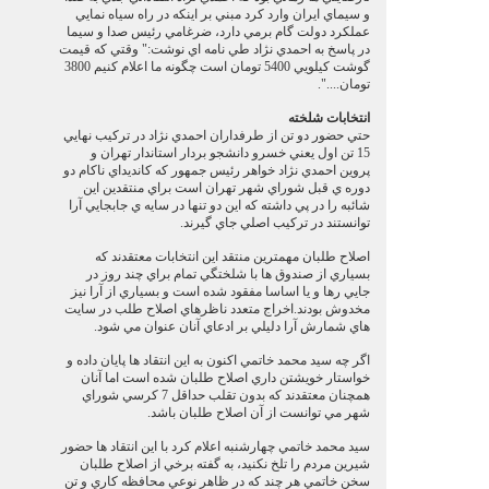
و سيماي ايران وارد كرد مبني بر اينكه در راه سياه نمايي
عملكرد دولت گام برمي دارد، ضرغامي رئيس صدا و سيما
در پاسخ به احمدي نژاد طي نامه اي نوشت:" وقتي كه قيمت
گوشت كيلويي 5400 تومان است چگونه ما اعلام كنيم 3800
تومان....".
انتخابات شلخته
حتي حضور دو تن از طرفداران احمدي نژاد در تركيب نهايي
15 تن اول يعني خسرو دانشجو بردار استاندار تهران و
پروين احمدي نژاد خواهر رئيس جمهور كه كانديداي ناكام دو
دوره ي قبل شوراي شهر تهران است براي منتقدين اين
شائبه را در پي داشته كه اين دو تنها در سايه ي جابجايي آرا
توانستند در تركيب اصلي جاي گيرند.
اصلاح طلبان مهمترين منتقد اين انتخابات معتقدند كه
بسياري از صندوق ها با شلختگي تمام براي چند روز در
جايي رها و يا اساسا مفقود شده است و بسياري از آرا نيز
مخدوش بودند.اخراج متعدد ناظرهاي اصلاح طلب در سايت
هاي شمارش آرا دليلي بر ادعاي آنان عنوان مي شود.
اگر چه سيد محمد خاتمي اكنون به اين انتقاد ها پايان داده و
خواستار خويشتن داري اصلاح طلبان شده است اما آنان
همچنان معتقدند كه بدون تقلب حداقل 7 كرسي شوراي
شهر مي توانست از آن اصلاح طلبان باشد.
سيد محمد خاتمي چهارشنبه اعلام كرد با اين انتقاد ها حضور
شيرين مردم را تلخ نكنيد، به گفته برخي از اصلاح طلبان
سخن خاتمي هر چند كه در ظاهر نوعي محافظه كاري و تن