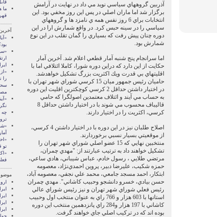
قابل
آذربين گروههاي سياسي نويد مي داد در نهايت در آرامش
ما ه
برگزار شد اما ماران اصلي در پس اين روز مخفي بود. اين
قهر
انتخابات براي 6 روز نفس همه ي نامزد ها و گروههاي
سياسي را در سينه حبس كرد. در واقع شمارش ارا در اين
آخرین
دوره چنان پيش رفت كه بسياري را گمان تقلب در اين نوع
«آیا
شمارش بود.
بود؟
«سپ
اما سرانجام پنج شنبه آمار قطعي اعلام شد. آخرين آمار
ارتق
ایرا
حكايت از اين دارد كه دراين دوره شورا، كاملا ائتلافي اما با
«از
اقليتهاي بي قدرت ويك اكثريت بزرگ تشكيل خواهدشد.
را 
حاميان رئيس جمهور ميان 15 كرسي شوراي شهر تهران با
سحا
در اختيار داشتن حداقل 2 كرسي كوچكترين اقليت اين دوره
مصر
به حساب مي آيند و ائتلاف معتمدين اصولگرا كه حامي
«آی
قاليباف محسوب مي شوند با در اختيار داشتن حداقل 8
نگر
كرسي، اكثريت را در اختيار دارند.
چه 
ترو
«شب
اصلاح طلبان نيز در اين دوره با در اختيار داشتن 4 كرسي،
آمار
از موقعيتي بسيار نسبي برخوردارند.
«اح
منتخبين نهايي كه 15 عضو اصلي شوراي شهر تهران را
تو 
تشكيل خواهند داد به ترتيب عبارتند از: "مهدي چمران،
«اک
مرتضي طلايي ، رسول خادم، عباس شيباني، هادي ساعي،
فعل
حمزه شكيب، عليرضا دبير، پروين احمدي‌‏نژاد، معصومه
ابتكار، احمد مسجد جامعي، محمد علي نجفي، معصومه آباد،
موضوع
حسن بيادي، خسرو دانشجو وحبيب كاشاني". مهدي چمران
اروپ
رئيس فعلي شوراي شهر تهران و نيز رئيس شوراي عالي
ايرا
ايرا
استانها با 603 هزار و 766 راي به عنوان منتخب اول وحبيب
ايرا
كاشاني با 197 هزار و284 راي پانزدهمين منتخب اين دوره
ایرا
بوده اند كه در تركيب اصلي جاي خواهند گرفت.
جها