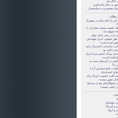
 انکار بود
نوز به دنبال ماجراجو و
مان هستيم و نه سياستمدار
 مطالب
 این بار امام زمان در نیویورک
»
اه، کیفیت صنعت مخابرات را
اء نخواهد داد»
ن باز در صدر اخبار جهان
 نظر حقوقی، ایران تعهداتش
نقض کرده است»
بی: سخنرانی احمدی‏نژاد برای
ف داخلی بود
نده‌ی نزدیک جنبش مردم ایران
ان‌کننده است»
کسی در کردستان دست به
ر زد؟
اهت» نتایج شمارش آرا با
های احمدی‌نژاد
مد گفت خشونت این‌جا برای
قابل تصور نیست»
ثر اصول‏گرایان هم از شرایط
ی راضی نیستند»
ات
ا
ن ديپلماتيک
ن و آمريکا
ن و اروپا
ن
ن