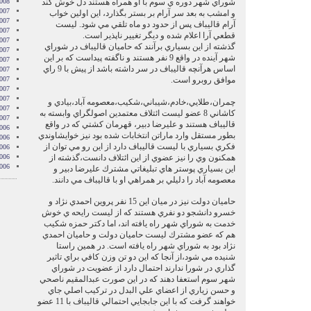
شوراي شهر دوره ي سوم با او همراه هستند دل خوش كند
2008
007
و امشب به بعد سر آرام بر بستر بگذارد، اين اولين خواب
007
آرام قاليباف پس از حدود دو ماه تلقي مي شود. ليست
007
قطعي آرا اعلام شده و ديگر تغيير ناپذير است.
007
گذشته از اين بسياري برآنند كه حاميان قاليباف در شوراي
007
شهر آينده در واقع 9 نفر هستند و ناگفته پيداست كه بر اين
2007
اساس هرآنچه قاليباف در سر داشته باشد از پيش با 9 راي
007
موافق روبرو است.
007
2007
007
چمران،طلايي،خادم،شيباني،شكيب،معصومه آباد،بيادي و
2007
كاشاني 8 عضو ليست ائتلاف معتمدين اصولگراي وابسته به
2007
قاليباف هستند و عليرضا دبير، قهرمان كشتي كه در واقع
006
بطور مستقل وارد ماراتن انتخابات شده بود نيز خوايشاوندي
006
فكري بسياري با ليست قاليباف دارد از اين رو مي توان از
006
همكنون وي را نيز عضوي از اين ائتلاف دانست،گذشته از
006
006
اين بسياري پوستر هاي تبليغاتي مشترك عليرضا دبير و
معصومه آباد را دليلي بر همراهي او با قاليباف مي دانند.
حاميان دولت نيز در ميان اين 15 نفر پروين احمدي نژاد و
خسرو دانشجو دو نفري هستند كه از ليست رايحه ي خوش
خدمت به شوراي شهر راه يافته اند، اما دكتر حمزه شكيب
هم كه عضو مشترك ليست حاميان دولت و حاميان احمدي
نژاد بود به شوراي شهر راه يافته است. در همين راستا
شنيده مي شود،از آنجا كه اين دو تن وزن كافي براي تاثير
گذاري در شورا ندارند احتمال دارد از عضويت در شوراي
شهر سوم استعفا دهند كه در اين صورت عبدالمقيم ناصحي
و حسن زياري از اعضاي علي البدل در تركيب اصلي جاي
خواهند گرفت كه با اين جابجايي احتمالي قاليباف با 11 عضو