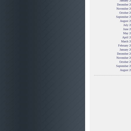
January 
December 2
November 2
October 2
September 2
August 2
July 
June 2
May 2
April 
March 2
February 
January 
December 2
November 2
October 2
September 2
August 2