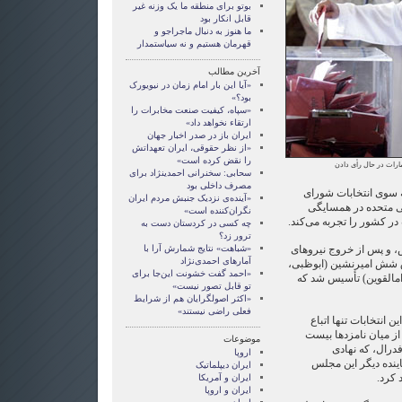
بوتو برای منطقه ما یک وزنه غیر
قابل انکار بود
ما هنوز به دنبال ماجراجو و
قهرمان هستيم و نه سياستمدار
آخرین مطالب
«آیا این بار امام زمان در نیویورک
بود؟»
«سپاه، کیفیت صنعت مخابرات را
ارتقاء نخواهد داد»
ایران باز در صدر اخبار جهان
«از نظر حقوقی، ایران تعهداتش
را نقض کرده است»
مارات در حال رأی دادن
سحابی: سخنرانی احمدی‏نژاد برای
مصرف داخلی بود
به سوی انتخابات شورای
«آینده‌ی نزدیک جنبش مردم ایران
 متحده در همسایگی
نگران‌کننده است»
 در کشور را تجربه می‌کند.
چه کسی در کردستان دست به
ترور زد؟
ربی ۳۷ سال پیش، و پس از خروج نیروهای
«شباهت» نتایج شمارش آرا با
آمارهای احمدی‌نژاد
ق شش امیرنشین (ابوظبی،
«احمد گفت خشونت این‌جا برای
امالقوین) تأسیس شد که
تو قابل تصور نیست»
«اکثر اصول‏گرایان هم از شرایط
فعلی راضی نیستند»
 انتخابات تنها اتباع
از میان نامزدها بیست
موضوعات
درال، که نهادی
اروپا
ینده دیگر این مجلس
ايران ديپلماتيک
 کرد.
ايران و آمريکا
ايران و اروپا