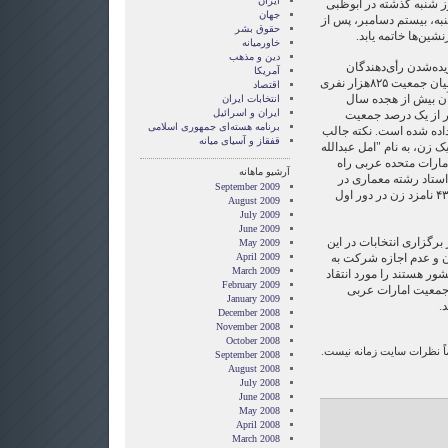
ایران
ز شنبه گذشته در ابوظبی
جهان
به، بیستم دسامبر، پس از
حقوق بشر
شین‌ها خاتمه یابد.
خاورميانه
دین و مذهب
یده‌شدن رأی‌دهندگان
آمریکا
به‌و‌‌‌‌‌سیله شیوخ امارات است. از میان جمعیت ۸۲۵هزار نفری
اقتصاد
که ۳۰۰هزار نفر آن بیش از هجده سال
انتخابات ایران
ایران و اسرائیل
فر، یعنی کمتر از یک درصد جمعیت
برنامه هسته‌ای جمهوری اسلامی
داده شده است. نکته جالب
قفقاز و آسیای میانه
ک زن، به نام "امل عبدالله
مارات متحده عربی راه
آرشیو ماهانه
۳۵ سال دارد، استاد رشته معماری در
September 2009
دانشکده ابوظبی است و از بین ۴۳۸ نامزد زن در دور اول
August 2009
July 2009
June 2009
برگزاری انتخابات در این
May 2009
ن و عدم اجازه شرکت به
April 2009
March 2009
ور هستند را مورد انتقاد
February 2009
. بیش از ۸۵ درصد از جمعیت امارات عربی
January 2009
.
December 2008
November 2008
October 2008
ماً نظرات سایت زمانه نیست.
September 2008
August 2008
July 2008
June 2008
May 2008
April 2008
March 2008