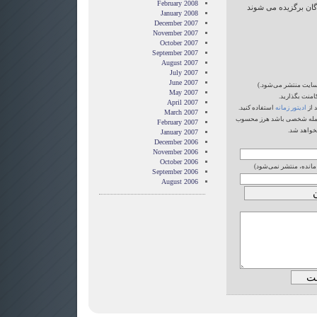
February 2008
گان برگزیده می شوند
January 2008
December 2007
November 2007
October 2007
September 2007
August 2007
July 2007
June 2007
‌سایت منتشر می‌شود.)
May 2007
امنت بگذارید.
April 2007
 از
ادیتور زمانه
استفاده کنید.
March 2007
یا حمله شخصی باشد هرز محسوب
February 2007
خواهد شد.
January 2007
December 2006
November 2006
October 2006
 مانده، منتشر نمی‌شود)
September 2006
August 2006