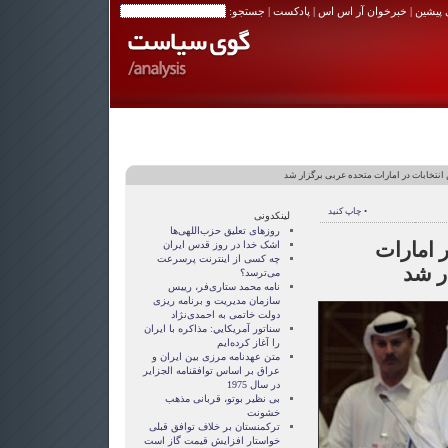
 پیشین
|
خبرخوان آر اس اس
|
پادکست
| جستجو:
انتخابات در امارات متحده عربی برگزار شد
• چاپ کنید
لینکدونی
روزهای تعلیق حزب‌اللهی‌ها
 امارات
اشک خدا در روز قدس ایران
چه کسی از اینترنت پرسرعت
ر شد
می‌ترسد؟
نامه محمد ستاری‌فر، رییس
سازمان مدیریت و برنامه ریزی
دولت خاتمی به احمدی‌نژاد
سناتور آمريکايي: مذاکره با ايران
را آغاز کرده‌ايم
متن عهدنامه مرزى بين ايران و
عراق بر اساس توافقنامه الجزاير
در سال 1975
بی نظیر بوتو، قربانی مذهب
خشونت
ترکمنستان بر خلاف توافق قبلی
خواستار افزایش قیمت گاز است