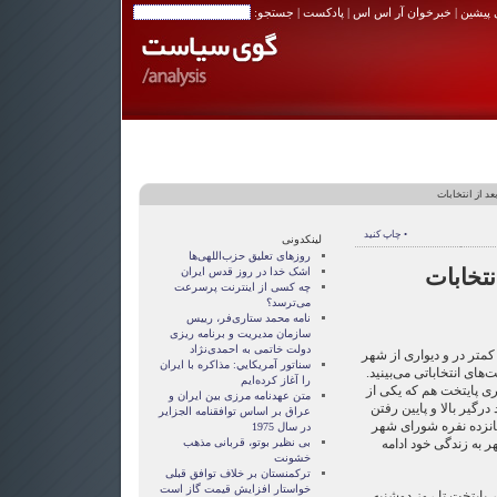
 پیشین
|
خبرخوان آر اس اس
|
پادکست
| جستجو:
د از انتخابات
• چاپ کنید
لینکدونی
روزهای تعلیق حزب‌اللهی‌ها
نتخابات
اشک خدا در روز قدس ایران
چه کسی از اینترنت پرسرعت
می‌ترسد؟
نامه محمد ستاری‌فر، رییس
سازمان مدیریت و برنامه ریزی
دولت خاتمی به احمدی‌نژاد
 کمتر در و دیواری از شهر
سناتور آمريکايي: مذاکره با ايران
‌های انتخاباتی می‌بینید.
را آغاز کرده‌ايم
 پایتخت هم که یکی از
متن عهدنامه مرزى بين ايران و
گیر بالا و پایین رفتن
عراق بر اساس توافقنامه الجزاير
انزده نفره شورای شهر
در سال 1975
ر به زندگی خود ادامه
بی نظیر بوتو، قربانی مذهب
خشونت
ترکمنستان بر خلاف توافق قبلی
خواستار افزایش قیمت گاز است
پایتخت تا روز دوشنبه