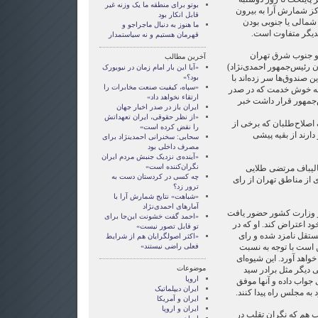
بوتو برای منطقه ما یک وزنه غیر
اکز شمارش آرا به بیرون
قابل انکار بود
 شمالی یا جنوبی بودن
ما هنوز به دنبال ماجراجو و
یکدیگر متفاوت است.
قهرمان هستيم و نه سياستمدار
و جنوب شرق تهران
آخرین مطالب
 رئیس‌جمهور احمدی‌نژاد)
«آیا این بار امام زمان در نیویورک
ین صندوق‌ها سر زده‌اند با
بود؟»
«سپاه، کیفیت صنعت مخابرات را
حه خوش خدمت که در صدر
ارتقاء نخواهد داد»
س‌جمهور قرار داشت خبر
ایران باز در صدر اخبار جهان
«از نظر حقوقی، ایران تعهداتش
 اصلاح‌طلبان که برخی از
را نقض کرده است»
ارند از بقیه پیشی
سحابی: سخنرانی احمدی‏نژاد برای
مصرف داخلی بود
«آینده‌ی نزدیک جنبش مردم ایران
نگران‌کننده است»
قالیباف مرتضی طلایی
چه کسی در کردستان دست به
 از مناطق تهران از رای
ترور زد؟
«شباهت» نتایج شمارش آرا با
آمارهای احمدی‌نژاد
ر وزارت کشور حضور یافت
«احمد گفت خشونت این‌جا برای
د اعتراض کند. او که در
تو قابل تصور نیست»
ستقل نامزد شده و رای
«اکثر اصول‏گرایان هم از شرایط
ن است با توجه به نسبت
فعلی راضی نیستند»
واهد آورد. این شیوه‌ای
موضوعات
 دیگر مثل برادر سید
اروپا
 جواب داده و آنها موفق
ايران ديپلماتيک
د به مجلس راه پیدا کنند.
ايران و آمريکا
ايران و اروپا
ب هم که نگران تقلب در