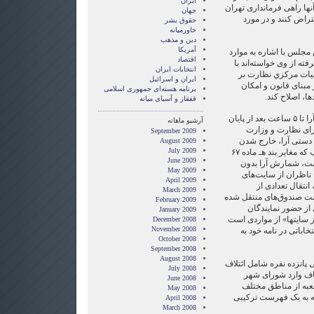
ایران
آنها راهی فرمانداری تهران
جهان
عتراض کنند و در مورد
حقوق بشر
خاورميانه
دین و مذهب
آمریکا
س مجلس با اشاره به موارد
اقتصاد
ه از وی خواسته‌اند با
انتخابات ایران
ه هيات مركزي نظارت بر
ایران و اسرائیل
 مبنای قانون و امکان
برنامه هسته‌ای جمهوری اسلامی
ا، اصلاح کند.
قفقاز و آسیای میانه
«نامشخص بودن شیوه شمارش آرا تا ۵ ساعت بعد از پایان
آرشیو ماهانه
ورای نظارت و وزارت
September 2009
 دستی آرا، خارج شدن
August 2009
July 2009
صندوق‌های اخذ رای از محل شعب که مغایر بند هـ ماده ۶۷
June 2009
است، شمارش آرا بدون
May 2009
ناظران از سایت‌های
April 2009
تقال تعدادی از
March 2009
وشت صندوق‌های منتقل شده
February 2009
ز حضور نمایندگان
January 2009
 سایتها» از مواردی است
December 2008
November 2008
خاباتی در نامه خود به
October 2008
September 2008
August 2008
 پانزده نفره شامل ائتلاف
July 2008
یباف وارد شورای شهر
June 2008
 شود. شمارش آراي ۲۱۷ شعبه از مناطق مختلف
May 2008
 که به یک فهرست ترکیبی
April 2008
March 2008