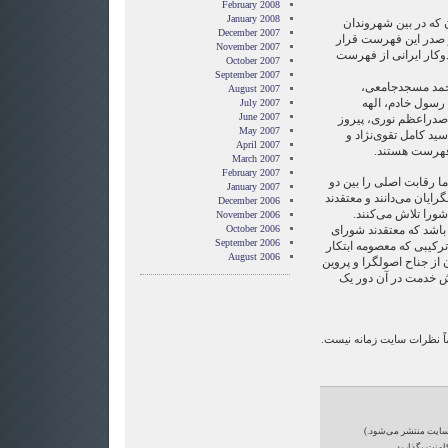
February 2008
January 2008
 که در بین شهروندان
December 2007
در صدر این فهرست قرار
November 2007
دوکار ایرانی از فهرست
October 2007
September 2007
احمد مسجدجامعی،
August 2007
سول خادم، الهه
July 2007
June 2007
صدراعظم نوری، پیروز
May 2007
د کامل تقوی‌نژاد و
April 2007
 فهرست هستند.
March 2007
February 2007
ما رقابت اصلی را بین دو
January 2007
ایان می‌دانند و معتقدند
December 2006
ورا تلاش می‌کنند.
November 2006
ر باشد که معتقدند شورای
October 2006
September 2006
رکیبی که معصومه ابتکار
August 2006
از جناح اصولگرا و پروین
ش خدمت در آن دور یک
ماً نظرات سایت زمانه نیست.
‌سایت منتشر می‌شود.)
امنت بگذارید.